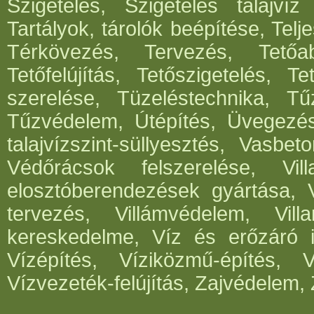
Szigetelés, Szigetelés talajvíz
Tartályok, tárolók beépítése, Telje
Térkövezés, Tervezés, Tetőabl
Tetőfelújítás, Tetőszigetelés, T
szerelése, Tüzeléstechnika, Tűz
Tűzvédelem, Útépítés, Üvegezé
talajvízszint-süllyesztés, Vasbe
Védőrácsok felszerelése, Vil
elosztóberendezések gyártása, V
tervezés, Villámvédelem, Villa
kereskedelme, Víz és erőzáró in
Vízépítés, Víziközmű-építés, 
Vízvezeték-felújítás, Zajvédelem, 