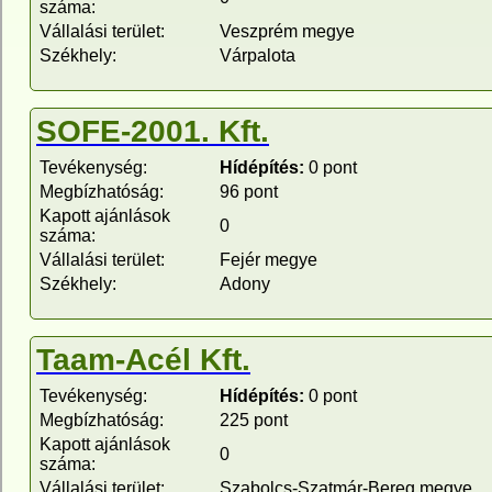
száma:
Vállalási terület:
Veszprém megye
Székhely:
Várpalota
SOFE-2001. Kft.
Tevékenység:
Hídépítés:
0 pont
Megbízhatóság:
96 pont
Kapott ajánlások
0
száma:
Vállalási terület:
Fejér megye
Székhely:
Adony
Taam-Acél Kft.
Tevékenység:
Hídépítés:
0 pont
Megbízhatóság:
225 pont
Kapott ajánlások
0
száma:
Vállalási terület:
Szabolcs-Szatmár-Bereg megye