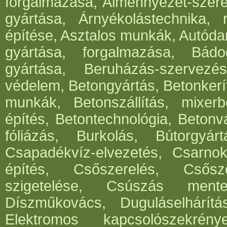
forgalmazása, Álmennyezet-szerel
gyártása, Árnyékolástechnika, 
építése, Asztalos munkák, Autód
gyártása, forgalmazása, Bádog
gyártása, Beruházás-szervezés
védelem, Betongyártás, Betonkerí
munkák, Betonszállítás, mixerb
építés, Betontechnológia, Betonv
fóliázás, Burkolás, Bútorgyártá
Csapadékvíz-elvezetés, Csarnok
építés, Csőszerelés, Csősz
szigetelése, Csúszás mentes
Díszműkovács, Duguláselhárít
Elektromos kapcsolószekrén