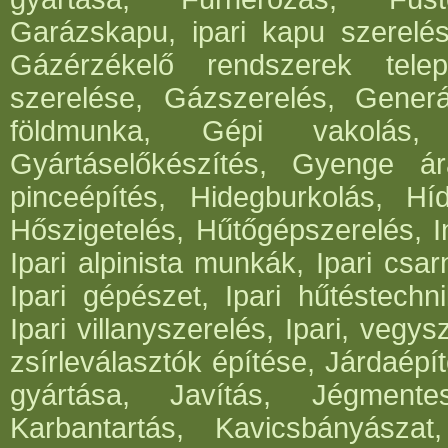
Garázskapu, ipari kapu szerelés
Gázérzékelő rendszerek telep
szerelése, Gázszerelés, Generá
földmunka, Gépi vakolás, 
Gyártáselőkészítés, Gyenge ár
pinceépítés, Hidegburkolás, Híd
Hőszigetelés, Hűtőgépszerelés, I
Ipari alpinista munkák, Ipari csar
Ipari gépészet, Ipari hűtéstechni
Ipari villanyszerelés, Ipari, vegys
zsírleválasztók építése, Járdaépí
gyártása, Javítás, Jégmentes
Karbantartás, Kavicsbányásza