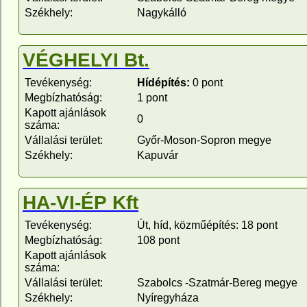
Székhely:
Nagykálló
VÉGHELYI Bt.
Tevékenység:
Hídépítés:
0 pont
Megbízhatóság:
1 pont
Kapott ajánlások
0
száma:
Vállalási terület:
Győr-Moson-Sopron megye
Székhely:
Kapuvár
HA-VI-ÉP Kft
Tevékenység:
Út, híd, közműépítés: 18 pont
Megbízhatóság:
108 pont
Kapott ajánlások
száma:
Vállalási terület:
Szabolcs -Szatmár-Bereg megye
Székhely:
Nyíregyháza