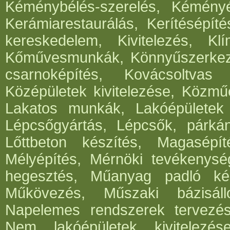
Kéménybélés-szerelés, Kéményép
Kerámiarestaurálás, Kerítésépít
kereskedelem, Kivitelezés, Klí
Kőművesmunkák, Könnyűszerkeze
csarnoképítés, Kovácsoltvas
Középületek kivitelezése, Közműé
Lakatos munkák, Lakóépületek k
Lépcsőgyártás, Lépcsők, párká
Lőttbeton készítés, Magasépít
Mélyépítés, Mérnöki tevékenység
hegesztés, Műanyag padló kés
Műkövezés, Műszaki bázisáll
Napelemes rendszerek tervezése,
Nem lakóépületek kivitelezés