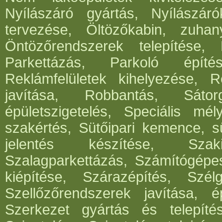
Nyílászáró gyártás, Nyílászár
tervezése, Öltözőkabin, zuhan
Öntözőrendszerek telepítése,
Parkettázás, Parkoló építés
Reklámfelületek kihelyezése, Re
javítása, Robbantás, Sátorg
épületszigetelés, Speciális mél
szakértés, Sütőipari kemence, sü
jelentés készítése, Szak
Szalagparkettázás, Számítógépe
kiépítése, Szárazépítés, Szél
Szellőzőrendszerek javítása, ép
Szerkezet gyártás és telepítés