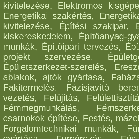
kivitelezése, Elektromos kisgépe
Energetikai szakértés, Energetik
kivitelezése, Építési szakipar, 
kiskereskedelem, Építőanyag-gyár
munkák, Építőipari tervezés, Épü
projekt szervezése, Épületg
Épületszerkezet-szerelés, Eresz
ablakok, ajtók gyártása, Faház
Fakitermelés, Fázisjavító ber
vezetés, Felújítás, Felülettisz
Fémmegmunkálás, Fémszerke
csarnokok építése, Festés, mázo
Forgalomtechnikai munkák, Fúrá
gyártása, Furnérozás, Füst