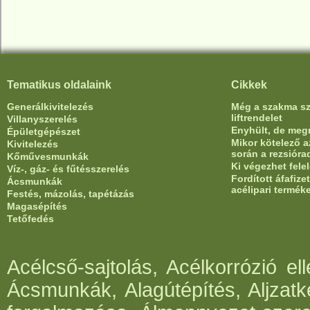
Tematikus oldalaink
Cikkek
Generálkivitelezés
Még a szakma sze
liftrendelet
Villanyszerelés
Enyhült, de meg
Épületgépészet
Mikor kötelező az
Kivitelezés
során a rezsióra
Kőművesmunkák
Ki végezhet fele
Víz-, gáz- és fűtésszerelés
Fordított áfafiz
Ácsmunkák
acélipari termék
Festés, mázolás, tapétázás
Magasépítés
Tetőfedés
Acélcső-sajtolás, Acélkorrózió e
Ácsmunkák, Alagútépítés, Aljzatk