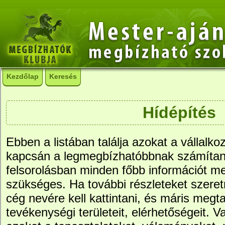
Kezdőlap
Keresés
Hídépítés
Ebben a listában találja azokat a vállalko
kapcsán a legmegbízhatóbbnak számítana
felsorolásban minden főbb információt me
szükséges. Ha további részleteket szere
cég nevére kell kattintani, és máris megtal
tevékenységi területeit, elérhetőségeit. Va