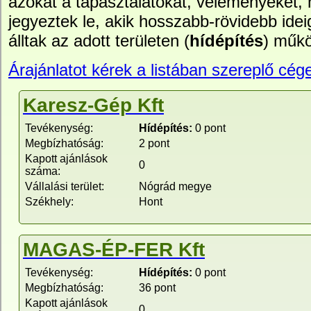
azokat a tapasztalatokat, véleményeket,
jegyeztek le, akik hosszabb-rövidebb idei
álltak az adott területen (
hídépítés
) műkö
Árajánlatot kérek a listában szereplő cége
Karesz-Gép Kft
Tevékenység:
Hídépítés:
0 pont
Megbízhatóság:
2 pont
Kapott ajánlások
0
száma:
Vállalási terület:
Nógrád megye
Székhely:
Hont
MAGAS-ÉP-FER Kft
Tevékenység:
Hídépítés:
0 pont
Megbízhatóság:
36 pont
Kapott ajánlások
0