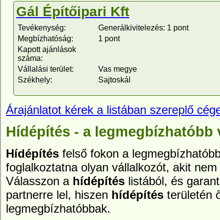
Gál Építőipari Kft
Tevékenység:
Generálkivitelezés: 1 pont
Megbízhatóság:
1 pont
Kapott ajánlások
száma:
Vállalási terület:
Vas megye
Székhely:
Sajtoskál
Árajánlatot kérek a listában szereplő cége
Hídépítés - a legmegbízhatóbb 
Hídépítés
felső fokon a legmegbízhatóbb 
foglalkoztatna olyan vállalkozót, akit nem 
Válasszon a
hídépítés
listából, és garan
partnerre lel, hiszen
hídépítés
területén 
legmegbízhatóbbak.