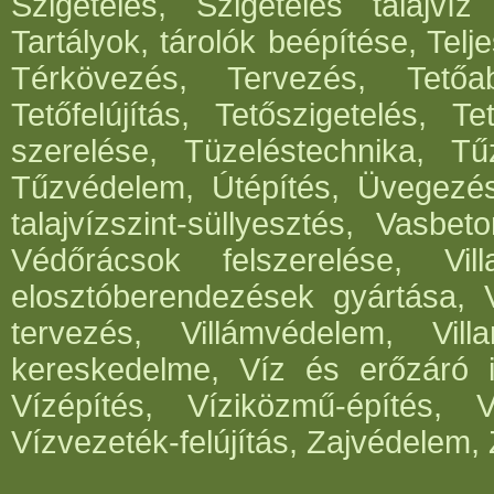
Szigetelés, Szigetelés talajvíz
Tartályok, tárolók beépítése, Telje
Térkövezés, Tervezés, Tetőabl
Tetőfelújítás, Tetőszigetelés, T
szerelése, Tüzeléstechnika, Tűz
Tűzvédelem, Útépítés, Üvegezé
talajvízszint-süllyesztés, Vasbe
Védőrácsok felszerelése, Vil
elosztóberendezések gyártása, V
tervezés, Villámvédelem, Villa
kereskedelme, Víz és erőzáró in
Vízépítés, Víziközmű-építés, 
Vízvezeték-felújítás, Zajvédelem, 