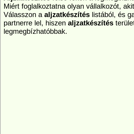
Miért foglalkoztatna olyan vállalkozót, aki
Válasszon a
aljzatkészítés
listából, és 
partnerre lel, hiszen
aljzatkészítés
terüle
legmegbízhatóbbak.