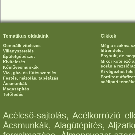
Tematikus oldalaink
Cikkek
Generálkivitelezés
Még a szakma sze
liftrendelet
Villanyszerelés
Enyhült, de meg
Épületgépészet
Mikor kötelező az
Kivitelezés
során a rezsióra
Kőművesmunkák
Ki végezhet fele
Víz-, gáz- és fűtésszerelés
Fordított áfafiz
Festés, mázolás, tapétázás
acélipari termék
Ácsmunkák
Magasépítés
Tetőfedés
Acélcső-sajtolás, Acélkorrózió e
Ácsmunkák, Alagútépítés, Aljzatk