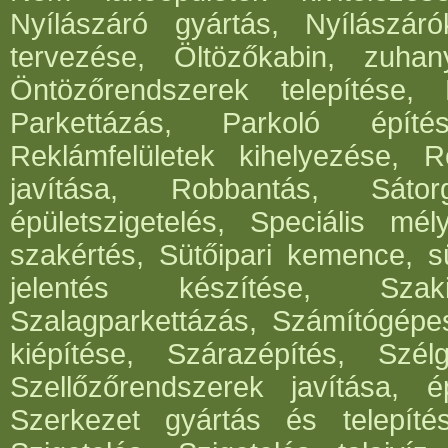
Nyílászáró gyártás, Nyílászár
tervezése, Öltözőkabin, zuhan
Öntözőrendszerek telepítése,
Parkettázás, Parkoló építés
Reklámfelületek kihelyezése, Re
javítása, Robbantás, Sátorg
épületszigetelés, Speciális mél
szakértés, Sütőipari kemence, sü
jelentés készítése, Szak
Szalagparkettázás, Számítógépe
kiépítése, Szárazépítés, Szél
Szellőzőrendszerek javítása, ép
Szerkezet gyártás és telepítés