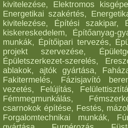
kivitelezése, Elektromos kisgépe
Energetikai szakértés, Energetik
kivitelezése, Építési szakipar, 
kiskereskedelem, Építőanyag-gyár
munkák, Építőipari tervezés, Épü
projekt szervezése, Épületg
Épületszerkezet-szerelés, Eresz
ablakok, ajtók gyártása, Faház
Fakitermelés, Fázisjavító ber
vezetés, Felújítás, Felülettisz
Fémmegmunkálás, Fémszerke
csarnokok építése, Festés, mázo
Forgalomtechnikai munkák, Fúrá
gyártása, Furnérozás, Füst