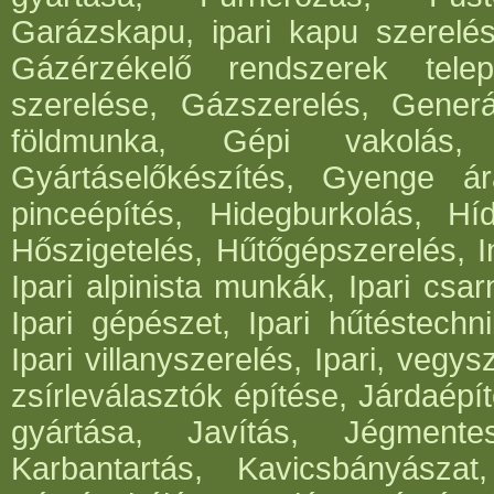
Garázskapu, ipari kapu szerelés
Gázérzékelő rendszerek telep
szerelése, Gázszerelés, Generá
földmunka, Gépi vakolás, 
Gyártáselőkészítés, Gyenge ár
pinceépítés, Hidegburkolás, Híd
Hőszigetelés, Hűtőgépszerelés, I
Ipari alpinista munkák, Ipari csar
Ipari gépészet, Ipari hűtéstechni
Ipari villanyszerelés, Ipari, vegys
zsírleválasztók építése, Járdaépí
gyártása, Javítás, Jégmentes
Karbantartás, Kavicsbányásza