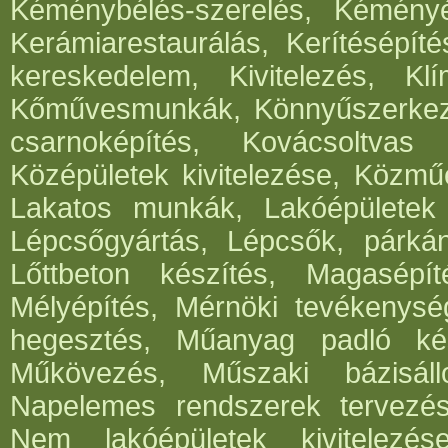
Kéménybélés-szerelés, Kéményép
Kerámiarestaurálás, Kerítésépít
kereskedelem, Kivitelezés, Klí
Kőművesmunkák, Könnyűszerkeze
csarnoképítés, Kovácsoltvas
Középületek kivitelezése, Közműé
Lakatos munkák, Lakóépületek k
Lépcsőgyártás, Lépcsők, párká
Lőttbeton készítés, Magasépít
Mélyépítés, Mérnöki tevékenység
hegesztés, Műanyag padló kés
Műkövezés, Műszaki bázisáll
Napelemes rendszerek tervezése,
Nem lakóépületek kivitelezés