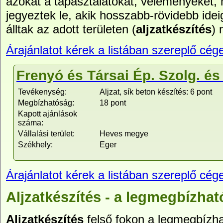
azokat a tapasztalatokat, véleményeket,
jegyeztek le, akik hosszabb-rövidebb idei
álltak az adott területen (
aljzatkészítés
) 
Árajánlatot kérek a listában szereplő cége
Frenyó és Társai Ép. Szolg. és 
Tevékenység:
Aljzat, sík beton készítés: 6 pont
Megbízhatóság:
18 pont
Kapott ajánlások
száma:
Vállalási terület:
Heves megye
Székhely:
Eger
Árajánlatot kérek a listában szereplő cége
Aljzatkészítés - a legmegbízhat
Aljzatkészítés
felső fokon a legmegbízha