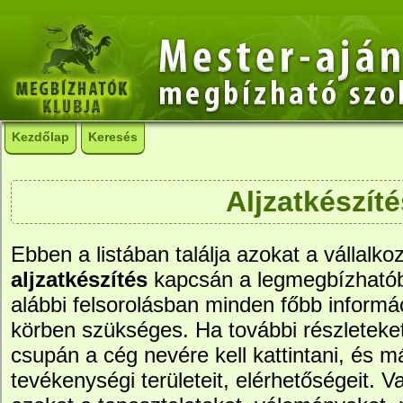
Kezdőlap
Keresés
Aljzatkészíté
Ebben a listában találja azokat a vállalko
aljzatkészítés
kapcsán a legmegbízható
alábbi felsorolásban minden főbb informác
körben szükséges. Ha további részleteke
csupán a cég nevére kell kattintani, és má
tevékenységi területeit, elérhetőségeit. Va