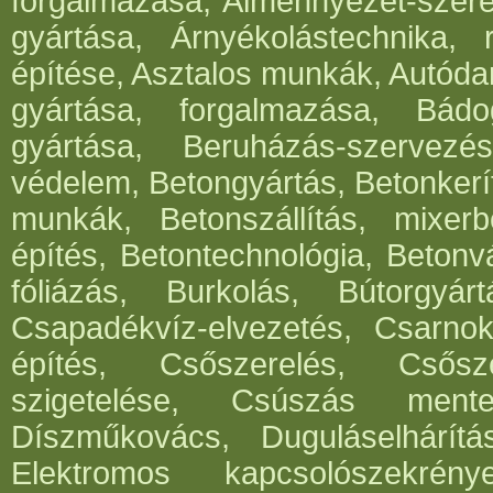
forgalmazása, Álmennyezet-szerel
gyártása, Árnyékolástechnika, 
építése, Asztalos munkák, Autód
gyártása, forgalmazása, Bádog
gyártása, Beruházás-szervezés
védelem, Betongyártás, Betonkerí
munkák, Betonszállítás, mixerb
építés, Betontechnológia, Betonv
fóliázás, Burkolás, Bútorgyártá
Csapadékvíz-elvezetés, Csarnok
építés, Csőszerelés, Csősz
szigetelése, Csúszás mentes
Díszműkovács, Duguláselhárít
Elektromos kapcsolószekrén