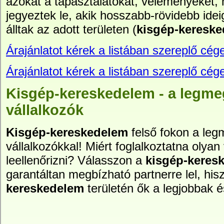
azokat a tapasztalatokat, véleményeket,
jegyeztek le, akik hosszabb-rövidebb idei
álltak az adott területen (
kisgép-keresk
Árajánlatot kérek a listában szereplő cége
Árajánlatot kérek a listában szereplő cége
Kisgép-kereskedelem - a legm
vállalkozók
Kisgép-kereskedelem
felső fokon a le
vállalkozókkal! Miért foglalkoztatna olyan 
leellenőrizni? Válasszon a
kisgép-keres
garantáltan megbízható partnerre lel, hi
kereskedelem
területén ők a legjobbak 