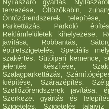
Nyílászáró gyártás, Nyílászár
tervezése, Öltözőkabin, zuhan
Öntözőrendszerek telepítése,
Parkettázás, Parkoló építés
Reklámfelületek kihelyezése, Re
javítása, Robbantás, Sátorg
épületszigetelés, Speciális mél
szakértés, Sütőipari kemence, sü
jelentés készítése, Szak
Szalagparkettázás, Számítógépe
kiépítése, Szárazépítés, Szél
Szellőzőrendszerek javítása, ép
Szerkezet gyártás és telepítés
Szigetelés, Szigetelés talajvíz