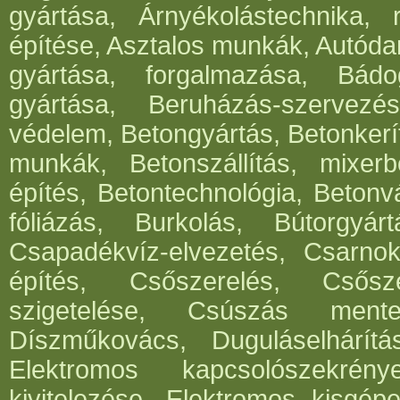
gyártása, Árnyékolástechnika, 
építése, Asztalos munkák, Autód
gyártása, forgalmazása, Bádog
gyártása, Beruházás-szervezés
védelem, Betongyártás, Betonkerí
munkák, Betonszállítás, mixerb
építés, Betontechnológia, Betonv
fóliázás, Burkolás, Bútorgyártá
Csapadékvíz-elvezetés, Csarnok
építés, Csőszerelés, Csősz
szigetelése, Csúszás mentes
Díszműkovács, Duguláselhárít
Elektromos kapcsolószekrén
kivitelezése, Elektromos kisgépe