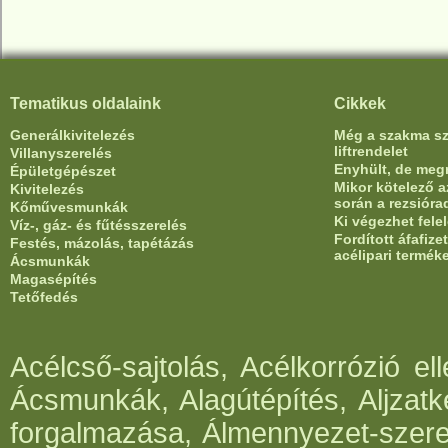
Tematikus oldalaink
Cikkek
Generálkivitelezés
Még a szakma sze
liftrendelet
Villanyszerelés
Enyhült, de meg
Épületgépészet
Mikor kötelező az
Kivitelezés
során a rezsióra
Kőművesmunkák
Ki végezhet fele
Víz-, gáz- és fűtésszerelés
Fordított áfafiz
Festés, mázolás, tapétázás
acélipari termék
Ácsmunkák
Magasépítés
Tetőfedés
Acélcső-sajtolás, Acélkorrózió e
Ácsmunkák, Alagútépítés, Aljzatk
forgalmazása, Álmennyezet-szerel