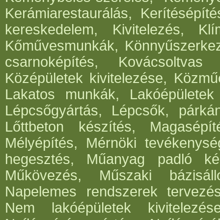
Kerámiarestaurálás, Kerítésépít
kereskedelem, Kivitelezés, Klí
Kőművesmunkák, Könnyűszerkeze
csarnoképítés, Kovácsoltvas
Középületek kivitelezése, Közműé
Lakatos munkák, Lakóépületek k
Lépcsőgyártás, Lépcsők, párká
Lőttbeton készítés, Magasépít
Mélyépítés, Mérnöki tevékenység
hegesztés, Műanyag padló kés
Műkövezés, Műszaki bázisáll
Napelemes rendszerek tervezése,
Nem lakóépületek kivitelezés