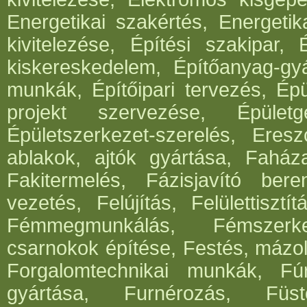
Energetikai szakértés, Energetik
kivitelezése, Építési szakipar, 
kiskereskedelem, Építőanyag-gyár
munkák, Építőipari tervezés, Épü
projekt szervezése, Épületg
Épületszerkezet-szerelés, Eresz
ablakok, ajtók gyártása, Faház
Fakitermelés, Fázisjavító ber
vezetés, Felújítás, Felülettisz
Fémmegmunkálás, Fémszerke
csarnokok építése, Festés, mázo
Forgalomtechnikai munkák, Fúrá
gyártása, Furnérozás, Füst