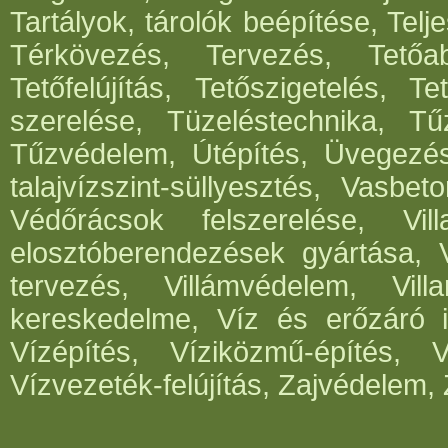
Tartályok, tárolók beépítése, Telje
Térkövezés, Tervezés, Tetőabl
Tetőfelújítás, Tetőszigetelés, T
szerelése, Tüzeléstechnika, Tűz
Tűzvédelem, Útépítés, Üvegezé
talajvízszint-süllyesztés, Vasbe
Védőrácsok felszerelése, Vil
elosztóberendezések gyártása, V
tervezés, Villámvédelem, Villa
kereskedelme, Víz és erőzáró in
Vízépítés, Víziközmű-építés, 
Vízvezeték-felújítás, Zajvédelem, 