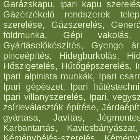
Garázskapu, ipari kapu szerelés
Gázérzékelő rendszerek telep
szerelése, Gázszerelés, Generá
földmunka, Gépi vakolás, 
Gyártáselőkészítés, Gyenge ár
pinceépítés, Hidegburkolás, Híd
Hőszigetelés, Hűtőgépszerelés, I
Ipari alpinista munkák, Ipari csar
Ipari gépészet, Ipari hűtéstechni
Ipari villanyszerelés, Ipari, vegys
zsírleválasztók építése, Járdaépí
gyártása, Javítás, Jégmentes
Karbantartás, Kavicsbányásza
Kéménybélés-szerelés, Kéményép