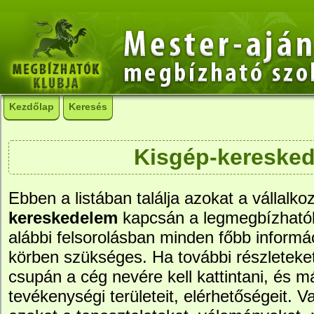
Kezdőlap
Keresés
Kisgép-kereske
Ebben a listában találja azokat a vállalko
kereskedelem
kapcsán a legmegbízható
alábbi felsorolásban minden főbb informác
körben szükséges. Ha további részleteke
csupán a cég nevére kell kattintani, és má
tevékenységi területeit, elérhetőségeit. Va