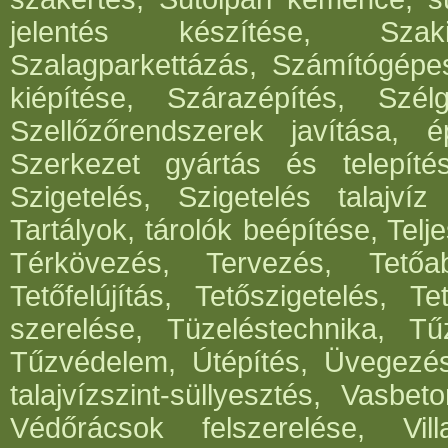
jelentés készítése, Szak
Szalagparkettázás, Számítógépe
kiépítése, Szárazépítés, Szél
Szellőzőrendszerek javítása, ép
Szerkezet gyártás és telepítés
Szigetelés, Szigetelés talajvíz
Tartályok, tárolók beépítése, Telje
Térkövezés, Tervezés, Tetőabl
Tetőfelújítás, Tetőszigetelés, T
szerelése, Tüzeléstechnika, Tűz
Tűzvédelem, Útépítés, Üvegezé
talajvízszint-süllyesztés, Vasbe
Védőrácsok felszerelése, Vil