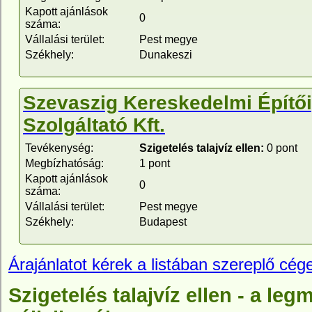
Kapott ajánlások
0
száma:
Vállalási terület:
Pest megye
Székhely:
Dunakeszi
Szevaszig Kereskedelmi Építői
Szolgáltató Kft.
Tevékenység:
Szigetelés talajvíz ellen:
0 pont
Megbízhatóság:
1 pont
Kapott ajánlások
0
száma:
Vállalási terület:
Pest megye
Székhely:
Budapest
Árajánlatot kérek a listában szereplő cége
Szigetelés talajvíz ellen - a le