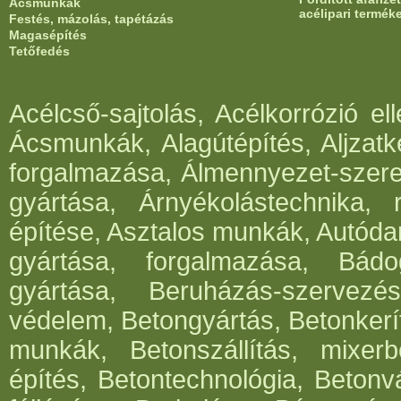
Ácsmunkák
acélipari termék
Festés, mázolás, tapétázás
Magasépítés
Tetőfedés
Acélcső-sajtolás, Acélkorrózió e
Ácsmunkák, Alagútépítés, Aljzatk
forgalmazása, Álmennyezet-szerel
gyártása, Árnyékolástechnika, 
építése, Asztalos munkák, Autód
gyártása, forgalmazása, Bádog
gyártása, Beruházás-szervezés
védelem, Betongyártás, Betonkerí
munkák, Betonszállítás, mixerb
építés, Betontechnológia, Betonv