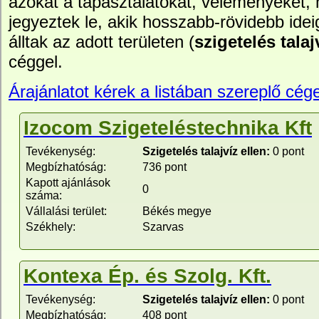
azokat a tapasztalatokat, véleményeket,
jegyeztek le, akik hosszabb-rövidebb idei
álltak az adott területen (
szigetelés talaj
céggel.
Árajánlatot kérek a listában szereplő cége
Izocom Szigeteléstechnika Kft
Tevékenység:
Szigetelés talajvíz ellen:
0 pont
Megbízhatóság:
736 pont
Kapott ajánlások
0
száma:
Vállalási terület:
Békés megye
Székhely:
Szarvas
Kontexa Ép. és Szolg. Kft.
Tevékenység:
Szigetelés talajvíz ellen:
0 pont
Megbízhatóság:
408 pont