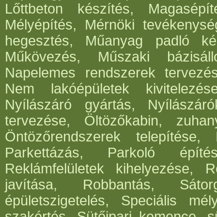
Lőttbeton készítés, Magasépít
Mélyépítés, Mérnöki tevékenység
hegesztés, Műanyag padló kés
Műkövezés, Műszaki bázisáll
Napelemes rendszerek tervezése,
Nem lakóépületek kivitelezés
Nyílászáró gyártás, Nyílászár
tervezése, Öltözőkabin, zuhan
Öntözőrendszerek telepítése,
Parkettázás, Parkoló építés
Reklámfelületek kihelyezése, Re
javítása, Robbantás, Sátorg
épületszigetelés, Speciális mél
szakértés, Sütőipari kemence, sü