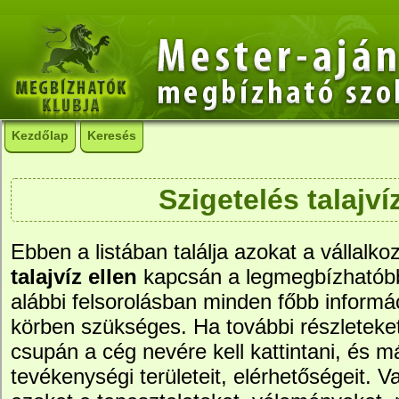
Kezdőlap
Keresés
Szigetelés talajví
Ebben a listában találja azokat a vállalko
talajvíz ellen
kapcsán a legmegbízhatób
alábbi felsorolásban minden főbb informác
körben szükséges. Ha további részleteke
csupán a cég nevére kell kattintani, és má
tevékenységi területeit, elérhetőségeit. Va