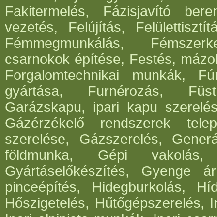
Fakitermelés, Fázisjavító ber
vezetés, Felújítás, Felülettisz
Fémmegmunkálás, Fémszerke
csarnokok építése, Festés, mázo
Forgalomtechnikai munkák, Fúrá
gyártása, Furnérozás, Füst
Garázskapu, ipari kapu szerelés
Gázérzékelő rendszerek telep
szerelése, Gázszerelés, Generá
földmunka, Gépi vakolás, 
Gyártáselőkészítés, Gyenge ár
pinceépítés, Hidegburkolás, Híd
Hőszigetelés, Hűtőgépszerelés, I