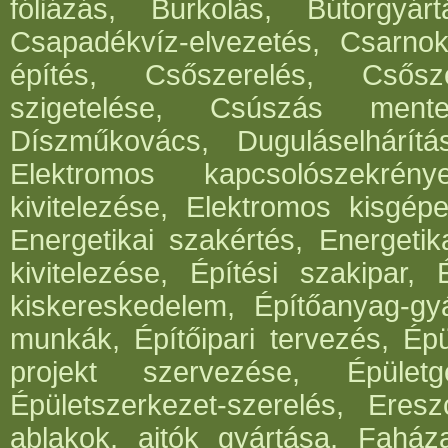
fóliázás, Burkolás, Bútorgyártá
Csapadékvíz-elvezetés, Csarnok
építés, Csőszerelés, Csősz
szigetelése, Csúszás mentes
Díszműkovács, Duguláselhárít
Elektromos kapcsolószekrén
kivitelezése, Elektromos kisgépe
Energetikai szakértés, Energetik
kivitelezése, Építési szakipar, 
kiskereskedelem, Építőanyag-gyár
munkák, Építőipari tervezés, Épü
projekt szervezése, Épületg
Épületszerkezet-szerelés, Eresz
ablakok, ajtók gyártása, Faház