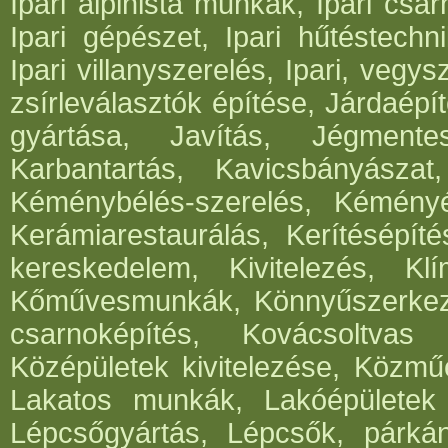
Ipari alpinista munkák, Ipari csar
Ipari gépészet, Ipari hűtéstechni
Ipari villanyszerelés, Ipari, vegys
zsírleválasztók építése, Járdaépí
gyártása, Javítás, Jégmentes
Karbantartás, Kavicsbányásza
Kéménybélés-szerelés, Kéményép
Kerámiarestaurálás, Kerítésépít
kereskedelem, Kivitelezés, Klí
Kőművesmunkák, Könnyűszerkeze
csarnoképítés, Kovácsoltvas
Középületek kivitelezése, Közműé
Lakatos munkák, Lakóépületek k
Lépcsőgyártás, Lépcsők, párká