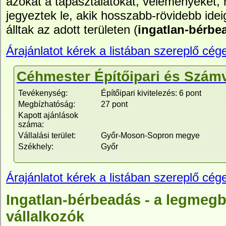
azokat a tapasztalatokat, véleményeket,
jegyeztek le, akik hosszabb-rövidebb idei
álltak az adott területen (
ingatlan-bérbe
Árajánlatot kérek a listában szereplő cége
Céhmester Építőipari és Számvi
Tevékenység:
Építőipari kivitelezés: 6 pont
Megbízhatóság:
27 pont
Kapott ajánlások
száma:
Vállalási terület:
Győr-Moson-Sopron megye
Székhely:
Győr
Árajánlatot kérek a listában szereplő cége
Ingatlan-bérbeadás - a legmeg
vállalkozók