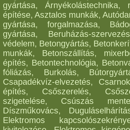
gyártása, Árnyékolástechnika, 
építése, Asztalos munkák, Autód
gyártása, forgalmazása, Bádog
gyártása, Beruházás-szervezés
védelem, Betongyártás, Betonkerí
munkák, Betonszállítás, mixerb
építés, Betontechnológia, Betonv
fóliázás, Burkolás, Bútorgyártá
Csapadékvíz-elvezetés, Csarnok
építés, Csőszerelés, Csősz
szigetelése, Csúszás mentes
Díszműkovács, Duguláselhárít
Elektromos kapcsolószekrén
kivitelezése, Elektromos kisgépe