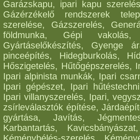
Garázskapu, ipari kapu szerelés
Gázérzékelő rendszerek telep
szerelése, Gázszerelés, Generá
földmunka, Gépi vakolás, 
Gyártáselőkészítés, Gyenge ár
pinceépítés, Hidegburkolás, Híd
Hőszigetelés, Hűtőgépszerelés, I
Ipari alpinista munkák, Ipari csar
Ipari gépészet, Ipari hűtéstechni
Ipari villanyszerelés, Ipari, vegys
zsírleválasztók építése, Járdaépí
gyártása, Javítás, Jégmentes
Karbantartás, Kavicsbányásza
Kéménybélés-szerelés, Kéményép