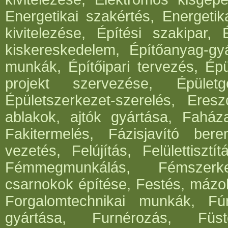
Energetikai szakértés, Energetik
kivitelezése, Építési szakipar, 
kiskereskedelem, Építőanyag-gyár
munkák, Építőipari tervezés, Épü
projekt szervezése, Épületg
Épületszerkezet-szerelés, Eresz
ablakok, ajtók gyártása, Faház
Fakitermelés, Fázisjavító ber
vezetés, Felújítás, Felülettisz
Fémmegmunkálás, Fémszerke
csarnokok építése, Festés, mázo
Forgalomtechnikai munkák, Fúrá
gyártása, Furnérozás, Füst