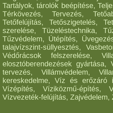
Tartályok, tárolók beépítése, Telje
Térkövezés, Tervezés, Tetőabl
Tetőfelújítás, Tetőszigetelés, T
szerelése, Tüzeléstechnika, Tűz
Tűzvédelem, Útépítés, Üvegezé
talajvízszint-süllyesztés, Vasbe
Védőrácsok felszerelése, Vil
elosztóberendezések gyártása, V
tervezés, Villámvédelem, Villa
kereskedelme, Víz és erőzáró in
Vízépítés, Víziközmű-építés, 
Vízvezeték-felújítás, Zajvédelem, 