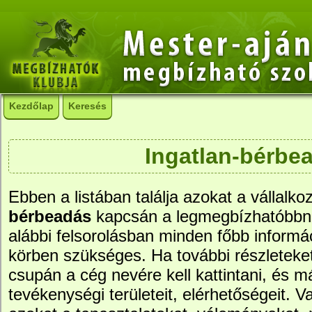
Kezdőlap
Keresés
Ingatlan-bérbe
Ebben a listában találja azokat a vállalko
bérbeadás
kapcsán a legmegbízhatóbbn
alábbi felsorolásban minden főbb informác
körben szükséges. Ha további részleteke
csupán a cég nevére kell kattintani, és má
tevékenységi területeit, elérhetőségeit. Va