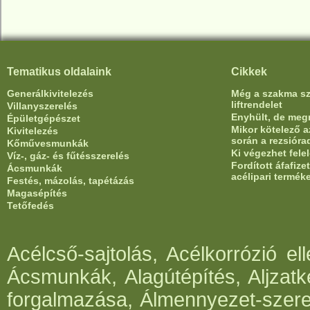
Tematikus oldalaink
Cikkek
Generálkivitelezés
Még a szakma sze
liftrendelet
Villanyszerelés
Enyhült, de meg
Épületgépészet
Mikor kötelező az
Kivitelezés
során a rezsióra
Kőművesmunkák
Ki végezhet fele
Víz-, gáz- és fűtésszerelés
Fordított áfafiz
Ácsmunkák
acélipari termék
Festés, mázolás, tapétázás
Magasépítés
Tetőfedés
Acélcső-sajtolás, Acélkorrózió e
Ácsmunkák, Alagútépítés, Aljzatk
forgalmazása, Álmennyezet-szerel