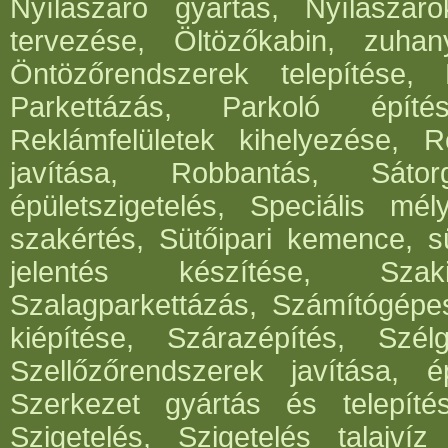
Nyílászáró gyártás, Nyílászár
tervezése, Öltözőkabin, zuhan
Öntözőrendszerek telepítése,
Parkettázás, Parkoló építés
Reklámfelületek kihelyezése, Re
javítása, Robbantás, Sátorg
épületszigetelés, Speciális mél
szakértés, Sütőipari kemence, sü
jelentés készítése, Szak
Szalagparkettázás, Számítógépe
kiépítése, Szárazépítés, Szél
Szellőzőrendszerek javítása, ép
Szerkezet gyártás és telepítés
Szigetelés, Szigetelés talajvíz