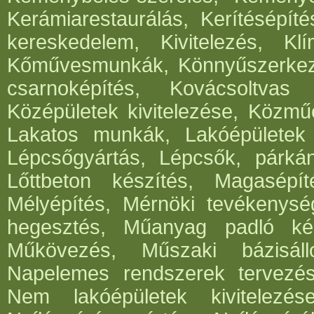
Kerámiarestaurálás, Kerítésépít
kereskedelem, Kivitelezés, Klí
Kőművesmunkák, Könnyűszerkeze
csarnoképítés, Kovácsoltvas
Középületek kivitelezése, Közműé
Lakatos munkák, Lakóépületek k
Lépcsőgyártás, Lépcsők, párká
Lőttbeton készítés, Magasépít
Mélyépítés, Mérnöki tevékenység
hegesztés, Műanyag padló kés
Műkövezés, Műszaki bázisáll
Napelemes rendszerek tervezése,
Nem lakóépületek kivitelezés