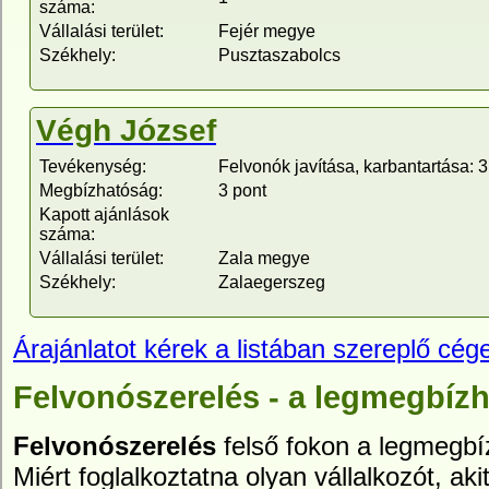
száma:
Vállalási terület:
Fejér megye
Székhely:
Pusztaszabolcs
Végh József
Tevékenység:
Felvonók javítása, karbantartása: 3
Megbízhatóság:
3 pont
Kapott ajánlások
száma:
Vállalási terület:
Zala megye
Székhely:
Zalaegerszeg
Árajánlatot kérek a listában szereplő cége
Felvonószerelés - a legmegbízh
Felvonószerelés
felső fokon a legmegbíz
Miért foglalkoztatna olyan vállalkozót, aki