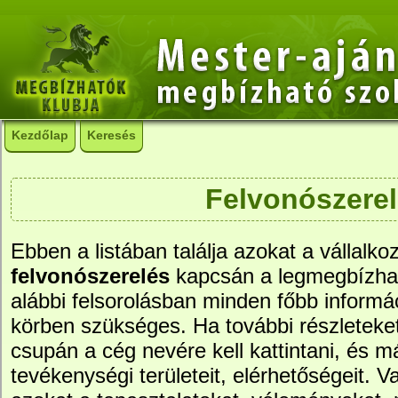
Kezdőlap
Keresés
Felvonószere
Ebben a listában találja azokat a vállalko
felvonószerelés
kapcsán a legmegbízha
alábbi felsorolásban minden főbb informác
körben szükséges. Ha további részleteke
csupán a cég nevére kell kattintani, és má
tevékenységi területeit, elérhetőségeit. Va