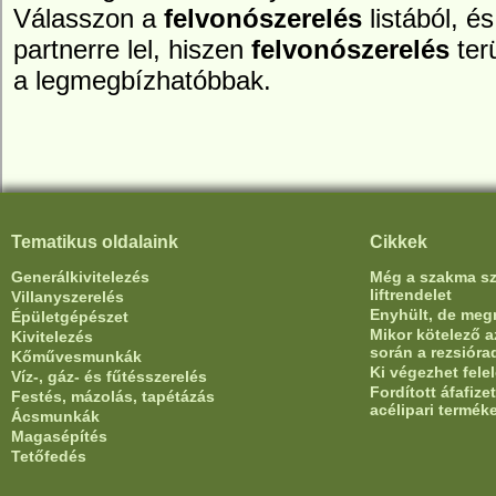
Válasszon a
felvonószerelés
listából, é
partnerre lel, hiszen
felvonószerelés
ter
a legmegbízhatóbbak.
Tematikus oldalaink
Cikkek
Generálkivitelezés
Még a szakma sze
liftrendelet
Villanyszerelés
Enyhült, de meg
Épületgépészet
Mikor kötelező az
Kivitelezés
során a rezsióra
Kőművesmunkák
Ki végezhet fele
Víz-, gáz- és fűtésszerelés
Fordított áfafiz
Festés, mázolás, tapétázás
acélipari termék
Ácsmunkák
Magasépítés
Tetőfedés