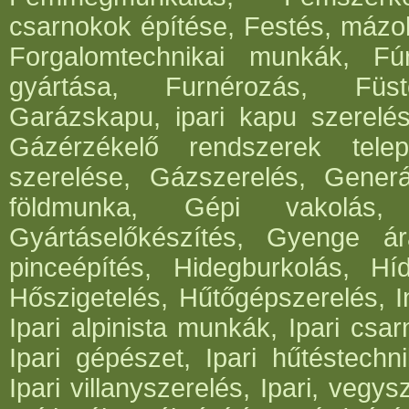
csarnokok építése, Festés, mázo
Forgalomtechnikai munkák, Fúrá
gyártása, Furnérozás, Füst
Garázskapu, ipari kapu szerelés
Gázérzékelő rendszerek telep
szerelése, Gázszerelés, Generá
földmunka, Gépi vakolás, 
Gyártáselőkészítés, Gyenge ár
pinceépítés, Hidegburkolás, Híd
Hőszigetelés, Hűtőgépszerelés, I
Ipari alpinista munkák, Ipari csar
Ipari gépészet, Ipari hűtéstechni
Ipari villanyszerelés, Ipari, vegys