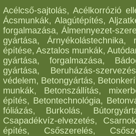
Acélcső-sajtolás, Acélkorrózió e
Ácsmunkák, Alagútépítés, Aljzatk
forgalmazása, Álmennyezet-szerel
gyártása, Árnyékolástechnika, 
építése, Asztalos munkák, Autód
gyártása, forgalmazása, Bádog
gyártása, Beruházás-szervezés
védelem, Betongyártás, Betonkerí
munkák, Betonszállítás, mixerb
építés, Betontechnológia, Betonv
fóliázás, Burkolás, Bútorgyártá
Csapadékvíz-elvezetés, Csarnok
építés, Csőszerelés, Csősz