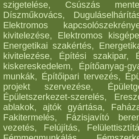
szigetelése, Csúszás mentes
Díszműkovács, Duguláselhárít
Elektromos kapcsolószekrén
kivitelezése, Elektromos kisgépe
Energetikai szakértés, Energetik
kivitelezése, Építési szakipar, 
kiskereskedelem, Építőanyag-gyár
munkák, Építőipari tervezés, Épü
projekt szervezése, Épületg
Épületszerkezet-szerelés, Eresz
ablakok, ajtók gyártása, Faház
Fakitermelés, Fázisjavító ber
vezetés, Felújítás, Felülettisz
Fémmegmunkálás, Fémszerke