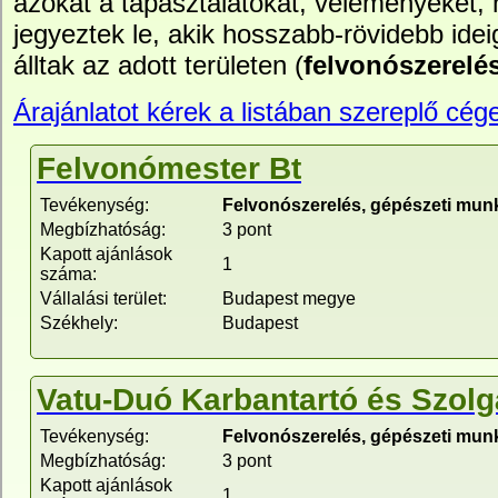
azokat a tapasztalatokat, véleményeket,
jegyeztek le, akik hosszabb-rövidebb idei
álltak az adott területen (
felvonószerelé
Árajánlatot kérek a listában szereplő cége
Felvonómester Bt
Tevékenység:
Felvonószerelés, gépészeti mun
Megbízhatóság:
3 pont
Kapott ajánlások
1
száma:
Vállalási terület:
Budapest megye
Székhely:
Budapest
Vatu-Duó Karbantartó és Szolgá
Tevékenység:
Felvonószerelés, gépészeti mun
Megbízhatóság:
3 pont
Kapott ajánlások
1