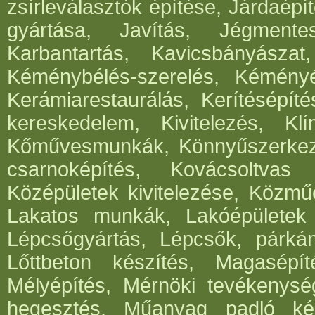
zsírleválasztók építése, Járdaépí
gyártása, Javítás, Jégmentes
Karbantartás, Kavicsbányásza
Kéménybélés-szerelés, Kéményép
Kerámiarestaurálás, Kerítésépít
kereskedelem, Kivitelezés, Klí
Kőművesmunkák, Könnyűszerkeze
csarnoképítés, Kovácsoltvas
Középületek kivitelezése, Közműé
Lakatos munkák, Lakóépületek k
Lépcsőgyártás, Lépcsők, párká
Lőttbeton készítés, Magasépít
Mélyépítés, Mérnöki tevékenység
hegesztés, Műanyag padló kés