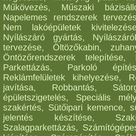
Műkövezés, Műszaki bázisáll
Napelemes rendszerek tervezése,
Nem lakóépületek kivitelezés
Nyílászáró gyártás, Nyílászár
tervezése, Öltözőkabin, zuhan
Öntözőrendszerek telepítése,
Parkettázás, Parkoló építés
Reklámfelületek kihelyezése, Re
javítása, Robbantás, Sátorg
épületszigetelés, Speciális mél
szakértés, Sütőipari kemence, sü
jelentés készítése, Szak
Szalagparkettázás, Számítógépe