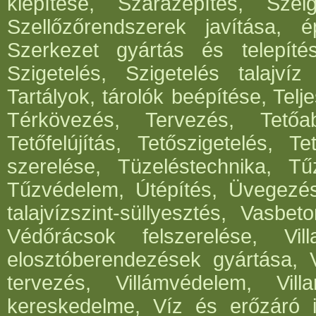
kiépítése, Szárazépítés, Szél
Szellőzőrendszerek javítása, ép
Szerkezet gyártás és telepítés
Szigetelés, Szigetelés talajvíz
Tartályok, tárolók beépítése, Telje
Térkövezés, Tervezés, Tetőabl
Tetőfelújítás, Tetőszigetelés, T
szerelése, Tüzeléstechnika, Tűz
Tűzvédelem, Útépítés, Üvegezé
talajvízszint-süllyesztés, Vasbe
Védőrácsok felszerelése, Vil
elosztóberendezések gyártása, V
tervezés, Villámvédelem, Villa
kereskedelme, Víz és erőzáró in