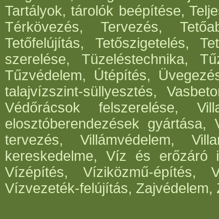
Tartályok, tárolók beépítése, Telje
Térkövezés, Tervezés, Tetőabl
Tetőfelújítás, Tetőszigetelés, T
szerelése, Tüzeléstechnika, Tűz
Tűzvédelem, Útépítés, Üvegezé
talajvízszint-süllyesztés, Vasbe
Védőrácsok felszerelése, Vil
elosztóberendezések gyártása, V
tervezés, Villámvédelem, Villa
kereskedelme, Víz és erőzáró in
Vízépítés, Víziközmű-építés, 
Vízvezeték-felújítás, Zajvédelem, 