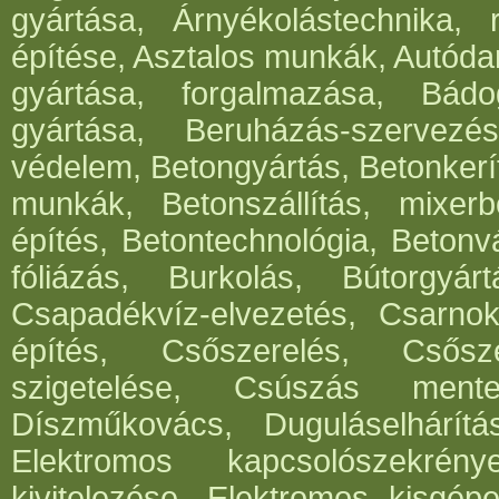
gyártása, Árnyékolástechnika, 
építése, Asztalos munkák, Autód
gyártása, forgalmazása, Bádog
gyártása, Beruházás-szervezés
védelem, Betongyártás, Betonkerí
munkák, Betonszállítás, mixerb
építés, Betontechnológia, Betonv
fóliázás, Burkolás, Bútorgyártá
Csapadékvíz-elvezetés, Csarnok
építés, Csőszerelés, Csősz
szigetelése, Csúszás mentes
Díszműkovács, Duguláselhárít
Elektromos kapcsolószekrén
kivitelezése, Elektromos kisgépe