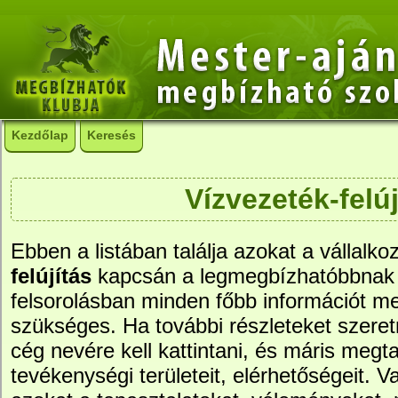
Kezdőlap
Keresés
Vízvezeték-felúj
Ebben a listában találja azokat a vállalko
felújítás
kapcsán a legmegbízhatóbbnak 
felsorolásban minden főbb információt me
szükséges. Ha további részleteket szere
cég nevére kell kattintani, és máris megtal
tevékenységi területeit, elérhetőségeit. Va