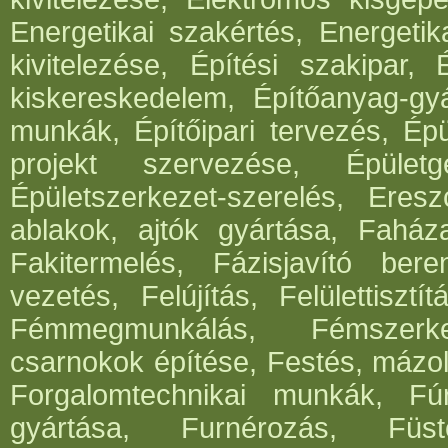
Energetikai szakértés, Energetik
kivitelezése, Építési szakipar, 
kiskereskedelem, Építőanyag-gyár
munkák, Építőipari tervezés, Épü
projekt szervezése, Épületg
Épületszerkezet-szerelés, Eresz
ablakok, ajtók gyártása, Faház
Fakitermelés, Fázisjavító ber
vezetés, Felújítás, Felülettisz
Fémmegmunkálás, Fémszerke
csarnokok építése, Festés, mázo
Forgalomtechnikai munkák, Fúrá
gyártása, Furnérozás, Füst