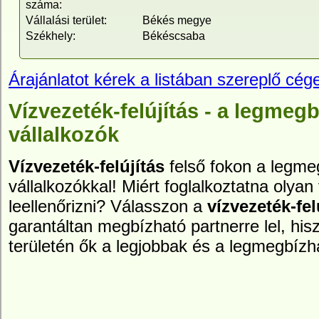
száma:
Vállalási terület:
Békés megye
Székhely:
Békéscsaba
Árajánlatot kérek a listában szereplő cége
Vízvezeték-felújítás - a legmeg
vállalkozók
Vízvezeték-felújítás
felső fokon a legme
vállalkozókkal! Miért foglalkoztatna olyan 
leellenőrizni? Válasszon a
vízvezeték-fel
garantáltan megbízható partnerre lel, hi
területén ők a legjobbak és a legmegbízh