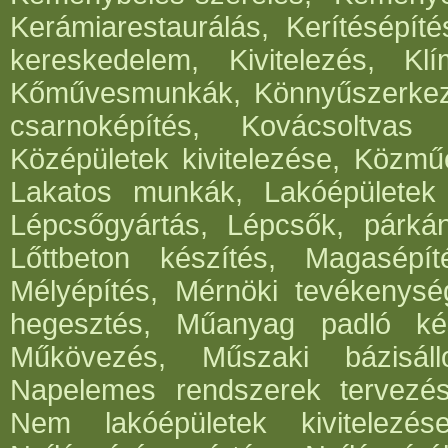
Kerámiarestaurálás, Kerítésépít
kereskedelem, Kivitelezés, Klí
Kőművesmunkák, Könnyűszerkeze
csarnoképítés, Kovácsoltvas
Középületek kivitelezése, Közműé
Lakatos munkák, Lakóépületek k
Lépcsőgyártás, Lépcsők, párká
Lőttbeton készítés, Magasépít
Mélyépítés, Mérnöki tevékenység
hegesztés, Műanyag padló kés
Műkövezés, Műszaki bázisáll
Napelemes rendszerek tervezése,
Nem lakóépületek kivitelezés