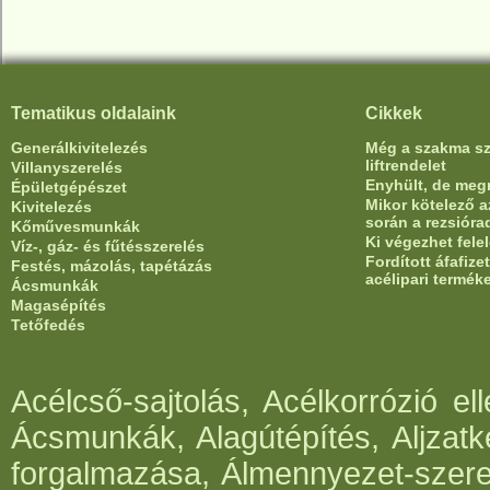
Tematikus oldalaink
Cikkek
Generálkivitelezés
Még a szakma sze
liftrendelet
Villanyszerelés
Enyhült, de meg
Épületgépészet
Mikor kötelező az
Kivitelezés
során a rezsióra
Kőművesmunkák
Ki végezhet fele
Víz-, gáz- és fűtésszerelés
Fordított áfafiz
Festés, mázolás, tapétázás
acélipari termék
Ácsmunkák
Magasépítés
Tetőfedés
Acélcső-sajtolás, Acélkorrózió e
Ácsmunkák, Alagútépítés, Aljzatk
forgalmazása, Álmennyezet-szerel