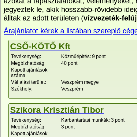
azokat a tapasztalatokat, véleményeket,
jegyeztek le, akik hosszabb-rövidebb idei
álltak az adott területen (
vízvezeték-felúj
Árajánlatot kérek a listában szereplő cége
CSŐ-KÖTŐ Kft
Tevékenység:
Közműépítés: 9 pont
Megbízhatóság:
40 pont
Kapott ajánlások
száma:
Vállalási terület:
Veszprém megye
Székhely:
Veszprém
Szikora Krisztián Tibor
Tevékenység:
Karbantartási munkák: 3 pont
Megbízhatóság:
3 pont
Kapott ajánlások