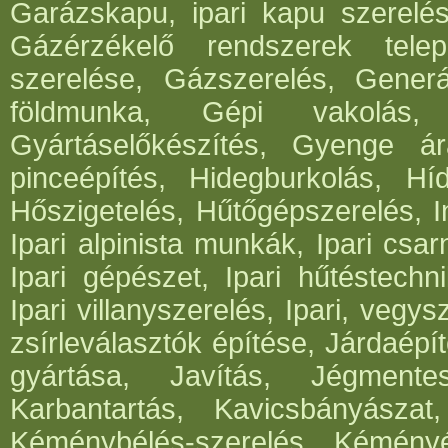
Garázskapu, ipari kapu szerelés
Gázérzékelő rendszerek telep
szerelése, Gázszerelés, Generá
földmunka, Gépi vakolás, 
Gyártáselőkészítés, Gyenge ár
pinceépítés, Hidegburkolás, Híd
Hőszigetelés, Hűtőgépszerelés, I
Ipari alpinista munkák, Ipari csar
Ipari gépészet, Ipari hűtéstechni
Ipari villanyszerelés, Ipari, vegys
zsírleválasztók építése, Járdaépí
gyártása, Javítás, Jégmentes
Karbantartás, Kavicsbányásza
Kéménybélés-szerelés, Kéményép