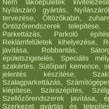
Nem lakóépületek kivitelezés
Nyílászáró gyártás, Nyílászár
tervezése, Öltözőkabin, zuhan
Öntözőrendszerek telepítése,
Parkettázás, Parkoló építés
Reklámfelületek kihelyezése, Re
javítása, Robbantás, Sátorg
épületszigetelés, Speciális mél
szakértés, Sütőipari kemence, sü
jelentés készítése, Szak
Szalagparkettázás, Számítógépe
kiépítése, Szárazépítés, Szél
Szellőzőrendszerek javítása, ép
Szerkezet gyártás és telepítés