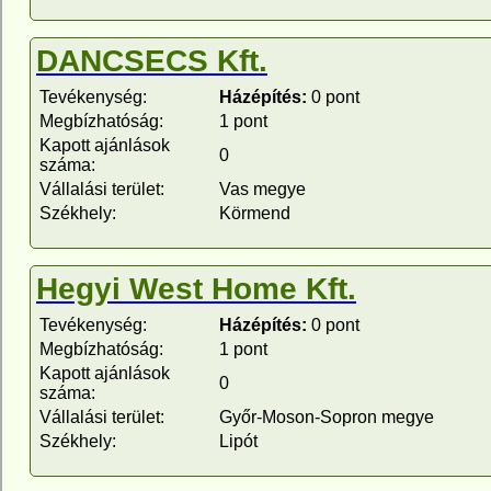
DANCSECS Kft.
Tevékenység:
Házépítés:
0 pont
Megbízhatóság:
1 pont
Kapott ajánlások
0
száma:
Vállalási terület:
Vas megye
Székhely:
Körmend
Hegyi West Home Kft.
Tevékenység:
Házépítés:
0 pont
Megbízhatóság:
1 pont
Kapott ajánlások
0
száma:
Vállalási terület:
Győr-Moson-Sopron megye
Székhely:
Lipót