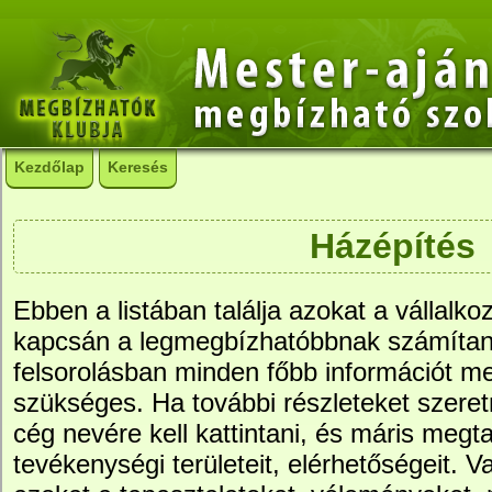
Kezdőlap
Keresés
Házépítés
Ebben a listában találja azokat a vállalko
kapcsán a legmegbízhatóbbnak számítana
felsorolásban minden főbb információt me
szükséges. Ha további részleteket szere
cég nevére kell kattintani, és máris megtal
tevékenységi területeit, elérhetőségeit. Va