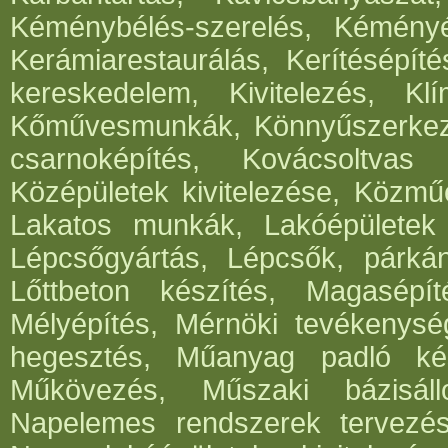
Kéménybélés-szerelés, Kéményép
Kerámiarestaurálás, Kerítésépít
kereskedelem, Kivitelezés, Klí
Kőművesmunkák, Könnyűszerkeze
csarnoképítés, Kovácsoltvas
Középületek kivitelezése, Közműé
Lakatos munkák, Lakóépületek k
Lépcsőgyártás, Lépcsők, párká
Lőttbeton készítés, Magasépít
Mélyépítés, Mérnöki tevékenység
hegesztés, Műanyag padló kés
Műkövezés, Műszaki bázisáll
Napelemes rendszerek tervezése,