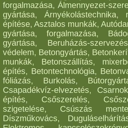
forgalmazása, Álmennyezet-szerel
gyártása, Árnyékolástechnika, 
építése, Asztalos munkák, Autód
gyártása, forgalmazása, Bádog
gyártása, Beruházás-szervezés
védelem, Betongyártás, Betonkerí
munkák, Betonszállítás, mixerb
építés, Betontechnológia, Betonv
fóliázás, Burkolás, Bútorgyártá
Csapadékvíz-elvezetés, Csarnok
építés, Csőszerelés, Csősz
szigetelése, Csúszás mentes
Díszműkovács, Duguláselhárít
Elektromos kapcsolószekrén