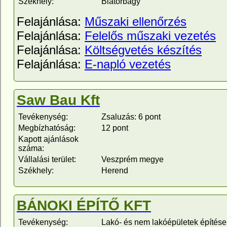
Székhely:
Biatorbágy
Felajánlása:
Műszaki ellenőrzés
Felajánlása:
Felelős műszaki vezetés
Felajánlása:
Költségvetés készítés
Felajánlása:
E-napló vezetés
Saw Bau Kft
Tevékenység:
Zsaluzás: 6 pont
Megbízhatóság:
12 pont
Kapott ajánlások
száma:
Vállalási terület:
Veszprém megye
Székhely:
Herend
BÁNOKI ÉPÍTŐ KFT
Tevékenység:
Lakó- és nem lakóépületek építése: