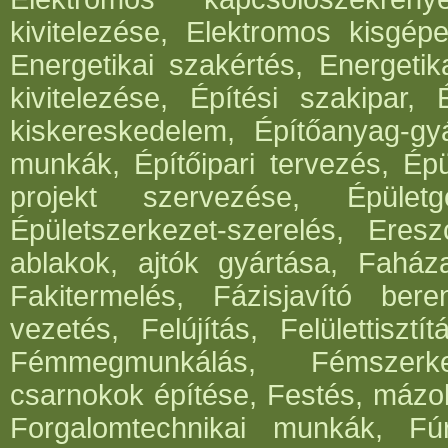
kivitelezése, Elektromos kisgépe
Energetikai szakértés, Energetik
kivitelezése, Építési szakipar, 
kiskereskedelem, Építőanyag-gyár
munkák, Építőipari tervezés, Épü
projekt szervezése, Épületg
Épületszerkezet-szerelés, Eresz
ablakok, ajtók gyártása, Faház
Fakitermelés, Fázisjavító ber
vezetés, Felújítás, Felülettisz
Fémmegmunkálás, Fémszerke
csarnokok építése, Festés, mázo
Forgalomtechnikai munkák, Fúrá