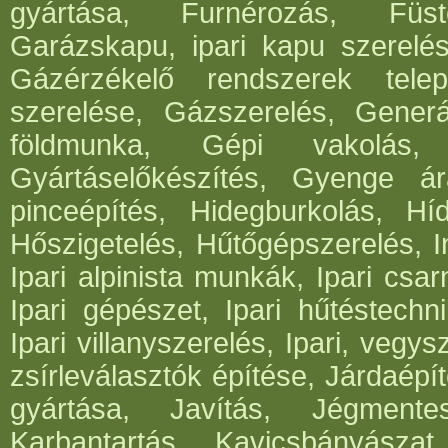
gyártása, Furnérozás, Füst
Garázskapu, ipari kapu szerelés
Gázérzékelő rendszerek telep
szerelése, Gázszerelés, Generá
földmunka, Gépi vakolás, 
Gyártáselőkészítés, Gyenge ár
pinceépítés, Hidegburkolás, Híd
Hőszigetelés, Hűtőgépszerelés, I
Ipari alpinista munkák, Ipari csar
Ipari gépészet, Ipari hűtéstechni
Ipari villanyszerelés, Ipari, vegys
zsírleválasztók építése, Járdaépí
gyártása, Javítás, Jégmentes
Karbantartás, Kavicsbányásza