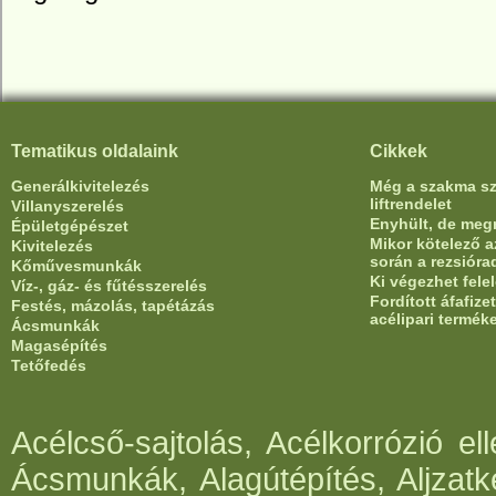
Tematikus oldalaink
Cikkek
Generálkivitelezés
Még a szakma sze
liftrendelet
Villanyszerelés
Enyhült, de meg
Épületgépészet
Mikor kötelező az
Kivitelezés
során a rezsióra
Kőművesmunkák
Ki végezhet fele
Víz-, gáz- és fűtésszerelés
Fordított áfafiz
Festés, mázolás, tapétázás
acélipari termék
Ácsmunkák
Magasépítés
Tetőfedés
Acélcső-sajtolás, Acélkorrózió e
Ácsmunkák, Alagútépítés, Aljzatk