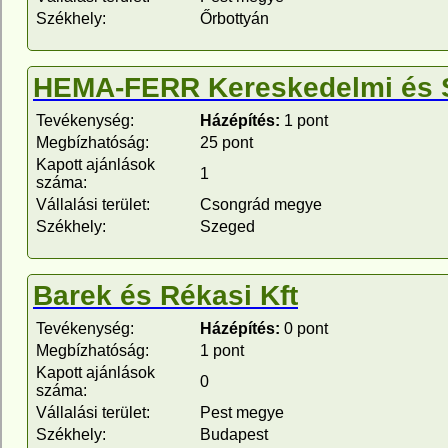
Székhely:
Őrbottyán
HEMA-FERR Kereskedelmi és Sz
Tevékenység:
Házépítés:
1 pont
Megbízhatóság:
25 pont
Kapott ajánlások
1
száma:
Vállalási terület:
Csongrád megye
Székhely:
Szeged
Barek és Rékasi Kft
Tevékenység:
Házépítés:
0 pont
Megbízhatóság:
1 pont
Kapott ajánlások
0
száma:
Vállalási terület:
Pest megye
Székhely:
Budapest