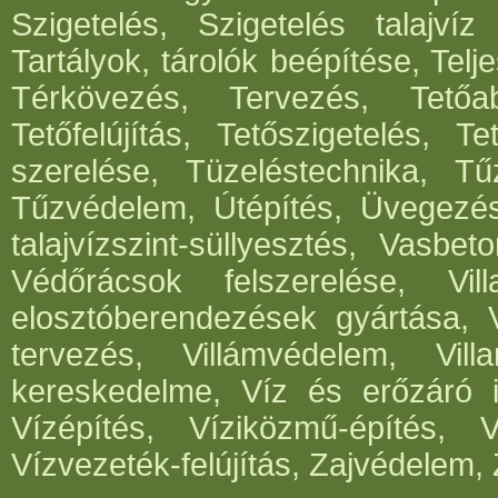
Szigetelés, Szigetelés talajvíz
Tartályok, tárolók beépítése, Telje
Térkövezés, Tervezés, Tetőabl
Tetőfelújítás, Tetőszigetelés, T
szerelése, Tüzeléstechnika, Tűz
Tűzvédelem, Útépítés, Üvegezé
talajvízszint-süllyesztés, Vasbe
Védőrácsok felszerelése, Vil
elosztóberendezések gyártása, V
tervezés, Villámvédelem, Villa
kereskedelme, Víz és erőzáró in
Vízépítés, Víziközmű-építés, 
Vízvezeték-felújítás, Zajvédelem, 