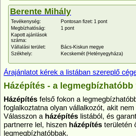
Berente Mihály
Tevékenység:
Pontosan fizet: 1 pont
Megbízhatóság:
1 pont
Kapott ajánlások
száma:
Vállalási terület:
Bács-Kiskun megye
Székhely:
Kecskemét (Hetényegyháza)
Árajánlatot kérek a listában szereplő cége
Házépítés - a legmegbízhatóbb 
Házépítés
felső fokon a legmegbízhatóbb 
foglalkoztatna olyan vállalkozót, akit nem 
Válasszon a
házépítés
listából, és gara
partnerre lel, hiszen
házépítés
területén 
legmegbízhatóbbak.