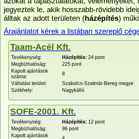
azokat a tapasztalatokat, véleményeket,
jegyeztek le, akik hosszabb-rövidebb idei
álltak az adott területen (
házépítés
) műk
Árajánlatot kérek a listában szereplő cége
Taam-Acél Kft.
Tevékenység:
Házépítés:
24 pont
Megbízhatóság:
225 pont
Kapott ajánlások
8
száma:
Vállalási terület:
Szabolcs-Szatmár-Bereg megye
Székhely:
Nagykálló
SOFE-2001. Kft.
Tevékenység:
Házépítés:
12 pont
Megbízhatóság:
96 pont
Kapott ajánlások
4