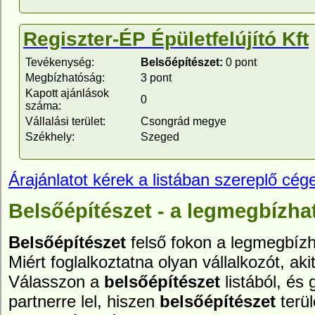
Regiszter-ÉP Épületfelújító Kft
Tevékenység:
Belsőépítészet:
0 pont
Megbízhatóság:
3 pont
Kapott ajánlások
0
száma:
Vállalási terület:
Csongrád megye
Székhely:
Szeged
Árajánlatot kérek a listában szereplő cége
Belsőépítészet - a legmegbízha
Belsőépítészet
felső fokon a legmegbízh
Miért foglalkoztatna olyan vállalkozót, aki
Válasszon a
belsőépítészet
listából, és
partnerre lel, hiszen
belsőépítészet
terül