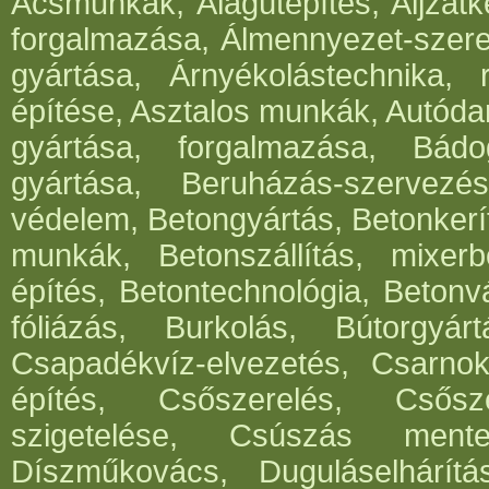
Ácsmunkák, Alagútépítés, Aljzatk
forgalmazása, Álmennyezet-szerel
gyártása, Árnyékolástechnika, 
építése, Asztalos munkák, Autód
gyártása, forgalmazása, Bádog
gyártása, Beruházás-szervezés
védelem, Betongyártás, Betonkerí
munkák, Betonszállítás, mixerb
építés, Betontechnológia, Betonv
fóliázás, Burkolás, Bútorgyártá
Csapadékvíz-elvezetés, Csarnok
építés, Csőszerelés, Csősz
szigetelése, Csúszás mentes
Díszműkovács, Duguláselhárít