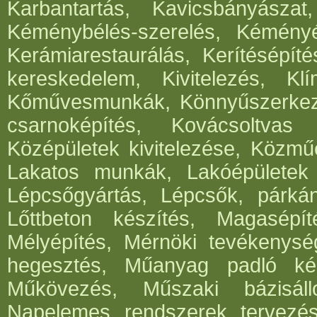
Karbantartás, Kavicsbányásza
Kéménybélés-szerelés, Kéményép
Kerámiarestaurálás, Kerítésépít
kereskedelem, Kivitelezés, Klí
Kőművesmunkák, Könnyűszerkeze
csarnoképítés, Kovácsoltvas
Középületek kivitelezése, Közműé
Lakatos munkák, Lakóépületek k
Lépcsőgyártás, Lépcsők, párká
Lőttbeton készítés, Magasépít
Mélyépítés, Mérnöki tevékenység
hegesztés, Műanyag padló kés
Műkövezés, Műszaki bázisáll
Napelemes rendszerek tervezése,