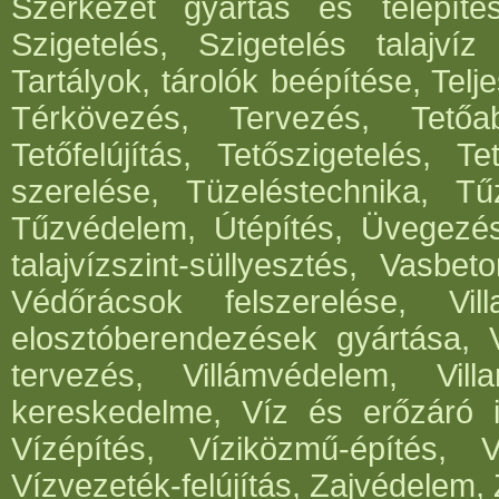
Szerkezet gyártás és telepítés
Szigetelés, Szigetelés talajvíz
Tartályok, tárolók beépítése, Telje
Térkövezés, Tervezés, Tetőabl
Tetőfelújítás, Tetőszigetelés, T
szerelése, Tüzeléstechnika, Tűz
Tűzvédelem, Útépítés, Üvegezé
talajvízszint-süllyesztés, Vasbe
Védőrácsok felszerelése, Vil
elosztóberendezések gyártása, V
tervezés, Villámvédelem, Villa
kereskedelme, Víz és erőzáró in
Vízépítés, Víziközmű-építés, 
Vízvezeték-felújítás, Zajvédelem, 