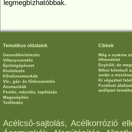
legmegbízhatóbbak.
Tematikus oldalaink
Cikkek
Generálkivitelezés
Még a szakma sze
liftrendelet
Villanyszerelés
Enyhült, de meg
Épületgépészet
Mikor kötelező az
Kivitelezés
során a rezsióra
Kőművesmunkák
Ki végezhet fele
Víz-, gáz- és fűtésszerelés
Fordított áfafiz
Ácsmunkák
acélipari termék
Festés, mázolás, tapétázás
Magasépítés
Tetőfedés
Acélcső-sajtolás, Acélkorrózió e