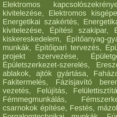
Elektromos kapcsolószekrén
kivitelezése, Elektromos kisgépe
Energetikai szakértés, Energetik
kivitelezése, Építési szakipar, 
kiskereskedelem, Építőanyag-gyár
munkák, Építőipari tervezés, Épü
projekt szervezése, Épületg
Épületszerkezet-szerelés, Eresz
ablakok, ajtók gyártása, Faház
Fakitermelés, Fázisjavító ber
vezetés, Felújítás, Felülettisz
Fémmegmunkálás, Fémszerke
csarnokok építése, Festés, mázo
Forgalomtechnikai munkák, Fúrá