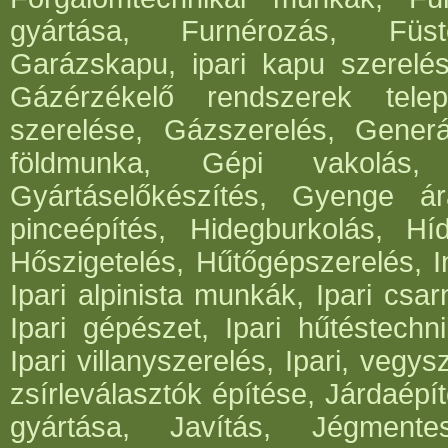
gyártása, Furnérozás, Füst
Garázskapu, ipari kapu szerelés
Gázérzékelő rendszerek telep
szerelése, Gázszerelés, Generá
földmunka, Gépi vakolás, 
Gyártáselőkészítés, Gyenge ár
pinceépítés, Hidegburkolás, Híd
Hőszigetelés, Hűtőgépszerelés, I
Ipari alpinista munkák, Ipari csar
Ipari gépészet, Ipari hűtéstechni
Ipari villanyszerelés, Ipari, vegys
zsírleválasztók építése, Járdaépí
gyártása, Javítás, Jégmentes