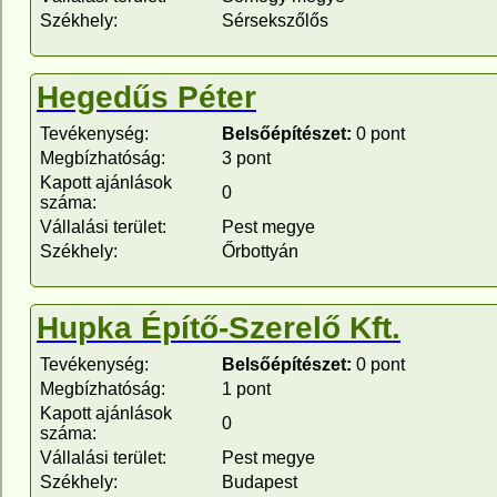
Székhely:
Sérsekszőlős
Hegedűs Péter
Tevékenység:
Belsőépítészet:
0 pont
Megbízhatóság:
3 pont
Kapott ajánlások
0
száma:
Vállalási terület:
Pest megye
Székhely:
Őrbottyán
Hupka Építő-Szerelő Kft.
Tevékenység:
Belsőépítészet:
0 pont
Megbízhatóság:
1 pont
Kapott ajánlások
0
száma:
Vállalási terület:
Pest megye
Székhely:
Budapest