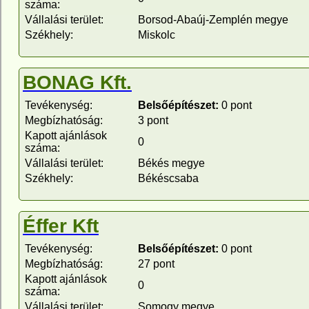
száma:
Vállalási terület:
Borsod-Abaúj-Zemplén megye
Székhely:
Miskolc
BONAG Kft.
Tevékenység:
Belsőépítészet:
0 pont
Megbízhatóság:
3 pont
Kapott ajánlások
0
száma:
Vállalási terület:
Békés megye
Székhely:
Békéscsaba
Éffer Kft
Tevékenység:
Belsőépítészet:
0 pont
Megbízhatóság:
27 pont
Kapott ajánlások
0
száma:
Vállalási terület:
Somogy megye