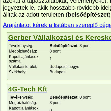
azokat a tapasztalatokat, véleményeket,
jegyeztek le, akik hosszabb-rövidebb idei
álltak az adott területen (
belsőépítészet
Árajánlatot kérek a listában szereplő cége
Gerber Vállalkozási és Kereske
Tevékenység:
Belsőépítészet:
3 pont
Megbízhatóság:
8 pont
Kapott ajánlások
1
száma:
Vállalási terület:
Budapest megye
Székhely:
Budapest
4G-Tech Kft
Tevékenység:
Belsőépítészet:
0 pont
Megbízhatóság:
3 pont
Kapott ajánlások
0