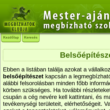
Kezdőlap
Keresés
Belsőépítész
Ebben a listában találja azokat a vállalko
belsőépítészet
kapcsán a legmegbízhat
alábbi felsorolásban minden főbb informác
körben szükséges. Ha további részleteke
csupán a cég nevére kell kattintani, és má
tevékenységi területeit, elérhetőségeit. Va