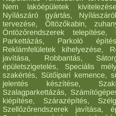
Nem lakóépületek kivitelezés
Nyílászáró gyártás, Nyílászár
tervezése, Öltözőkabin, zuhan
Öntözőrendszerek telepítése,
Parkettázás, Parkoló építés
Reklámfelületek kihelyezése, Re
javítása, Robbantás, Sátorg
épületszigetelés, Speciális mél
szakértés, Sütőipari kemence, sü
jelentés készítése, Szak
Szalagparkettázás, Számítógépe
kiépítése, Szárazépítés, Szél
Szellőzőrendszerek javítása, ép