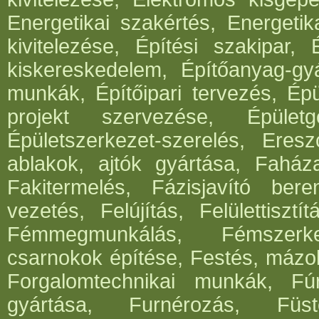
Energetikai szakértés, Energetik
kivitelezése, Építési szakipar, 
kiskereskedelem, Építőanyag-gyár
munkák, Építőipari tervezés, Épü
projekt szervezése, Épületg
Épületszerkezet-szerelés, Eresz
ablakok, ajtók gyártása, Faház
Fakitermelés, Fázisjavító ber
vezetés, Felújítás, Felülettisz
Fémmegmunkálás, Fémszerke
csarnokok építése, Festés, mázo
Forgalomtechnikai munkák, Fúrá
gyártása, Furnérozás, Füst