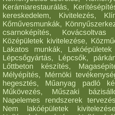
Kerámiarestaurálás, Kerítésépít
kereskedelem, Kivitelezés, Klí
Kőművesmunkák, Könnyűszerkeze
csarnoképítés, Kovácsoltvas
Középületek kivitelezése, Közműé
Lakatos munkák, Lakóépületek k
Lépcsőgyártás, Lépcsők, párká
Lőttbeton készítés, Magasépít
Mélyépítés, Mérnöki tevékenység
hegesztés, Műanyag padló kés
Műkövezés, Műszaki bázisáll
Napelemes rendszerek tervezése,
Nem lakóépületek kivitelezés