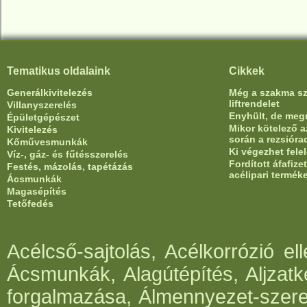
Tematikus oldalaink
Cikkek
Generálkivitelezés
Még a szakma sze
liftrendelet
Villanyszerelés
Enyhült, de meg
Épületgépészet
Mikor kötelező az
Kivitelezés
során a rezsióra
Kőművesmunkák
Ki végezhet fele
Víz-, gáz- és fűtésszerelés
Fordított áfafiz
Festés, mázolás, tapétázás
acélipari termék
Ácsmunkák
Magasépítés
Tetőfedés
Acélcső-sajtolás, Acélkorrózió e
Ácsmunkák, Alagútépítés, Aljzatk
forgalmazása, Álmennyezet-szerel