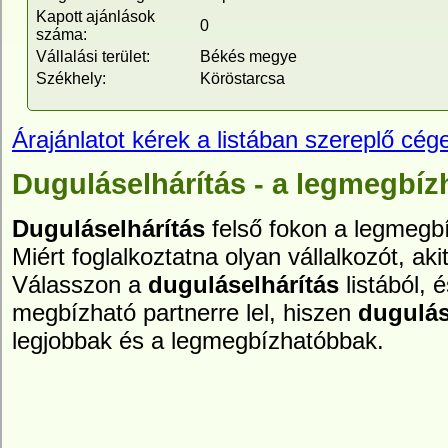
Kapott ajánlások
0
száma:
Vállalási terület:
Békés megye
Székhely:
Köröstarcsa
Árajánlatot kérek a listában szereplő cége
Duguláselhárítás - a legmegbíz
Duguláselhárítás
felső fokon a legmegbí
Miért foglalkoztatna olyan vállalkozót, aki
Válasszon a
duguláselhárítás
listából, 
megbízható partnerre lel, hiszen
dugulás
legjobbak és a legmegbízhatóbbak.