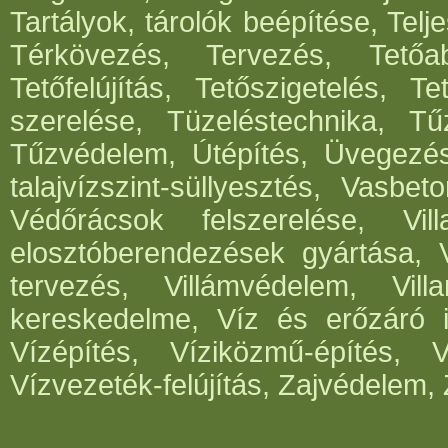
Tartályok, tárolók beépítése, Telje
Térkövezés, Tervezés, Tetőabl
Tetőfelújítás, Tetőszigetelés, T
szerelése, Tüzeléstechnika, Tűz
Tűzvédelem, Útépítés, Üvegezé
talajvízszint-süllyesztés, Vasbe
Védőrácsok felszerelése, Vil
elosztóberendezések gyártása, V
tervezés, Villámvédelem, Villa
kereskedelme, Víz és erőzáró in
Vízépítés, Víziközmű-építés, 
Vízvezeték-felújítás, Zajvédelem, 