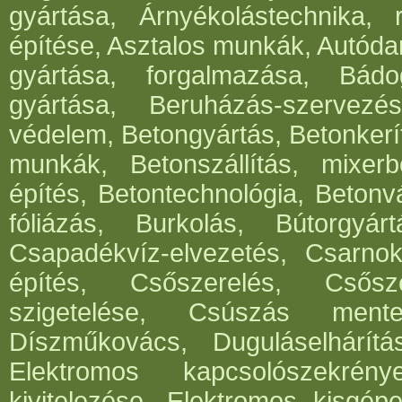
gyártása, Árnyékolástechnika, 
építése, Asztalos munkák, Autód
gyártása, forgalmazása, Bádog
gyártása, Beruházás-szervezés
védelem, Betongyártás, Betonkerí
munkák, Betonszállítás, mixerb
építés, Betontechnológia, Betonv
fóliázás, Burkolás, Bútorgyártá
Csapadékvíz-elvezetés, Csarnok
építés, Csőszerelés, Csősz
szigetelése, Csúszás mentes
Díszműkovács, Duguláselhárít
Elektromos kapcsolószekrén
kivitelezése, Elektromos kisgépe