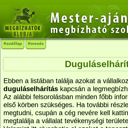
Kezdőlap
Keresés
Duguláselhárí
Ebben a listában találja azokat a vállalko
duguláselhárítás
kapcsán a legmegbízh
Az alábbi felsorolásban minden főbb info
első körben szükséges. Ha további részle
megtudni, csupán a cég nevére kell kattin
megtalálja a vállalat tevékenységi területe