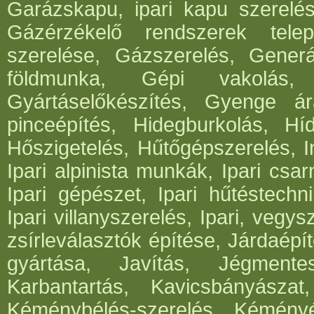
Garázskapu, ipari kapu szerelés
Gázérzékelő rendszerek telep
szerelése, Gázszerelés, Generá
földmunka, Gépi vakolás, 
Gyártáselőkészítés, Gyenge ár
pinceépítés, Hidegburkolás, Híd
Hőszigetelés, Hűtőgépszerelés, I
Ipari alpinista munkák, Ipari csar
Ipari gépészet, Ipari hűtéstechni
Ipari villanyszerelés, Ipari, vegys
zsírleválasztók építése, Járdaépí
gyártása, Javítás, Jégmentes
Karbantartás, Kavicsbányásza
Kéménybélés-szerelés, Kéményép