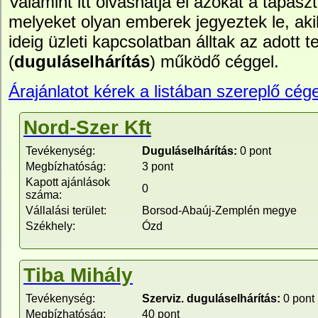
Valamint itt olvashatja el azokat a tapasz
melyeket olyan emberek jegyeztek le, ak
ideig üzleti kapcsolatban álltak az adott t
(
duguláselhárítás
) működő céggel.
Árajánlatot kérek a listában szereplő cége
Nord-Szer Kft
Tevékenység:
Duguláselhárítás:
0 pont
Megbízhatóság:
3 pont
Kapott ajánlások
0
száma:
Vállalási terület:
Borsod-Abaúj-Zemplén megye
Székhely:
Ózd
Tiba Mihály
Tevékenység:
Szerviz. duguláselhárítás:
0 pont
Megbízhatóság:
40 pont