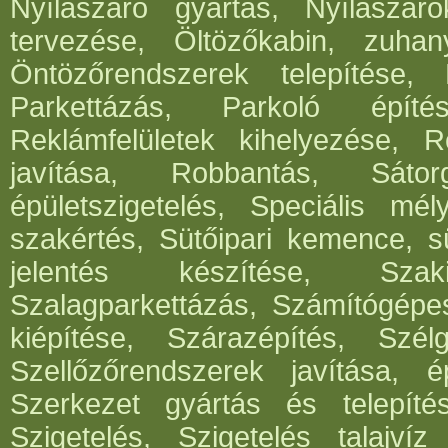
Nyílászáró gyártás, Nyílászár
tervezése, Öltözőkabin, zuhan
Öntözőrendszerek telepítése,
Parkettázás, Parkoló építés
Reklámfelületek kihelyezése, Re
javítása, Robbantás, Sátorg
épületszigetelés, Speciális mél
szakértés, Sütőipari kemence, sü
jelentés készítése, Szak
Szalagparkettázás, Számítógépe
kiépítése, Szárazépítés, Szél
Szellőzőrendszerek javítása, ép
Szerkezet gyártás és telepítés
Szigetelés, Szigetelés talajvíz