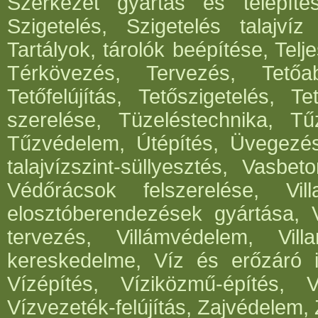
Szerkezet gyártás és telepítés
Szigetelés, Szigetelés talajvíz
Tartályok, tárolók beépítése, Telje
Térkövezés, Tervezés, Tetőabl
Tetőfelújítás, Tetőszigetelés, T
szerelése, Tüzeléstechnika, Tűz
Tűzvédelem, Útépítés, Üvegezé
talajvízszint-süllyesztés, Vasbe
Védőrácsok felszerelése, Vil
elosztóberendezések gyártása, V
tervezés, Villámvédelem, Villa
kereskedelme, Víz és erőzáró in
Vízépítés, Víziközmű-építés, 
Vízvezeték-felújítás, Zajvédelem, 