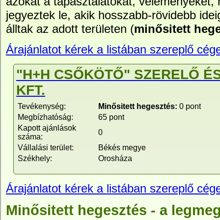
azokat a tapasztalatokat, véleményeket,
jegyeztek le, akik hosszabb-rövidebb idei
álltak az adott területen (
minősitett heg
Árajánlatot kérek a listában szereplő cége
"H+H CSŐKÖTŐ" SZERELŐ É
KFT.
Tevékenység:
Minősitett hegesztés:
0 pont
Megbízhatóság:
65 pont
Kapott ajánlások
0
száma:
Vállalási terület:
Békés megye
Székhely:
Orosháza
Árajánlatot kérek a listában szereplő cége
Minősitett hegesztés - a legme