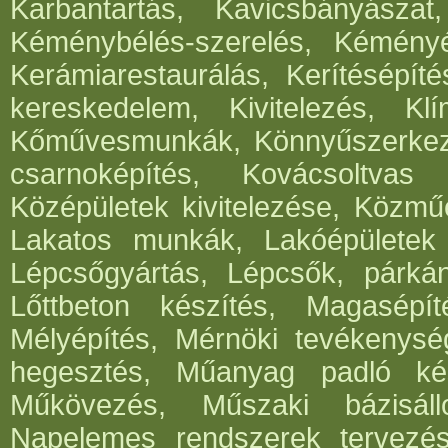
Karbantartás, Kavicsbányásza
Kéménybélés-szerelés, Kéményép
Kerámiarestaurálás, Kerítésépít
kereskedelem, Kivitelezés, Klí
Kőművesmunkák, Könnyűszerkeze
csarnoképítés, Kovácsoltvas
Középületek kivitelezése, Közműé
Lakatos munkák, Lakóépületek k
Lépcsőgyártás, Lépcsők, párká
Lőttbeton készítés, Magasépít
Mélyépítés, Mérnöki tevékenység
hegesztés, Műanyag padló kés
Műkövezés, Műszaki bázisáll
Napelemes rendszerek tervezése,