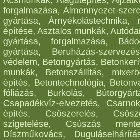
Ácsmunkák, Alagútépítés, Aljzatk
forgalmazása, Álmennyezet-szerel
gyártása, Árnyékolástechnika, 
építése, Asztalos munkák, Autód
gyártása, forgalmazása, Bádog
gyártása, Beruházás-szervezés
védelem, Betongyártás, Betonkerí
munkák, Betonszállítás, mixerb
építés, Betontechnológia, Betonv
fóliázás, Burkolás, Bútorgyártá
Csapadékvíz-elvezetés, Csarnok
építés, Csőszerelés, Csősz
szigetelése, Csúszás mentes
Díszműkovács, Duguláselhárít