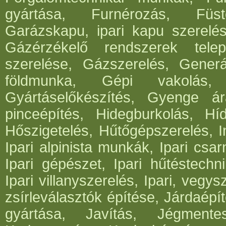
gyártása, Furnérozás, Füst
Garázskapu, ipari kapu szerelés
Gázérzékelő rendszerek telep
szerelése, Gázszerelés, Generá
földmunka, Gépi vakolás, 
Gyártáselőkészítés, Gyenge ár
pinceépítés, Hidegburkolás, Híd
Hőszigetelés, Hűtőgépszerelés, I
Ipari alpinista munkák, Ipari csar
Ipari gépészet, Ipari hűtéstechni
Ipari villanyszerelés, Ipari, vegys
zsírleválasztók építése, Járdaépí
gyártása, Javítás, Jégmentes