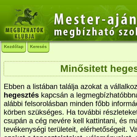
Kezdőlap
Keresés
Minősitett hege
Ebben a listában találja azokat a vállalko
hegesztés
kapcsán a legmegbízhatóbbna
alábbi felsorolásban minden főbb informác
körben szükséges. Ha további részleteke
csupán a cég nevére kell kattintani, és má
tevékenységi területeit, elérhetőségeit. Va