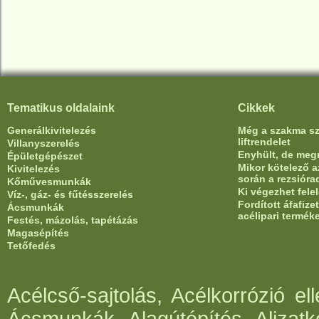
Tematikus oldalaink
Cikkek
Generálkivitelezés
Még a szakma sze
liftrendelet
Villanyszerelés
Enyhült, de meg
Épületgépészet
Mikor kötelező az
Kivitelezés
során a rezsióra
Kőművesmunkák
Ki végezhet fele
Víz-, gáz- és fűtésszerelés
Fordított áfafiz
Ácsmunkák
acélipari termék
Festés, mázolás, tapétázás
Magasépítés
Tetőfedés
Acélcső-sajtolás, Acélkorrózió e