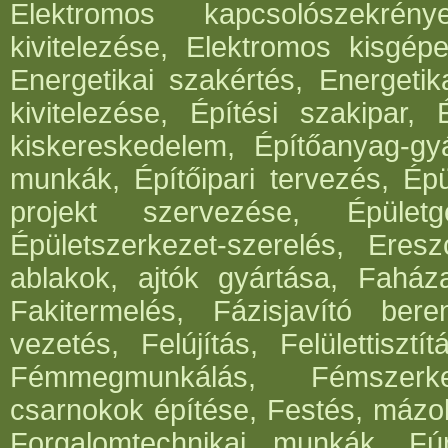
Elektromos kapcsolószekrén
kivitelezése, Elektromos kisgépe
Energetikai szakértés, Energetik
kivitelezése, Építési szakipar, 
kiskereskedelem, Építőanyag-gyár
munkák, Építőipari tervezés, Épü
projekt szervezése, Épületg
Épületszerkezet-szerelés, Eresz
ablakok, ajtók gyártása, Faház
Fakitermelés, Fázisjavító ber
vezetés, Felújítás, Felülettisz
Fémmegmunkálás, Fémszerke
csarnokok építése, Festés, mázo
Forgalomtechnikai munkák, Fúrá