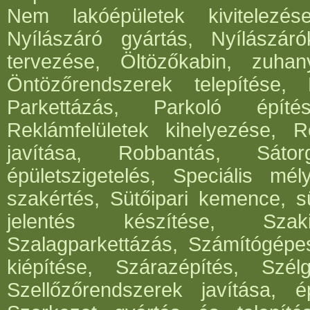
Nem lakóépületek kivitelezés
Nyílászáró gyártás, Nyílászár
tervezése, Öltözőkabin, zuhan
Öntözőrendszerek telepítése,
Parkettázás, Parkoló építés
Reklámfelületek kihelyezése, Re
javítása, Robbantás, Sátorg
épületszigetelés, Speciális mél
szakértés, Sütőipari kemence, sü
jelentés készítése, Szak
Szalagparkettázás, Számítógépe
kiépítése, Szárazépítés, Szél
Szellőzőrendszerek javítása, ép