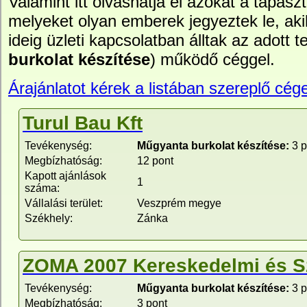
Valamint itt olvashatja el azokat a tapasz
melyeket olyan emberek jegyeztek le, ak
ideig üzleti kapcsolatban álltak az adott te
burkolat készítése
) működő céggel.
Árajánlatot kérek a listában szereplő cége
Turul Bau Kft
Tevékenység:
Műgyanta burkolat készítése:
3 p
Megbízhatóság:
12 pont
Kapott ajánlások
1
száma:
Vállalási terület:
Veszprém megye
Székhely:
Zánka
ZOMA 2007 Kereskedelmi és Sz
Tevékenység:
Műgyanta burkolat készítése:
3 p
Megbízhatóság:
3 pont