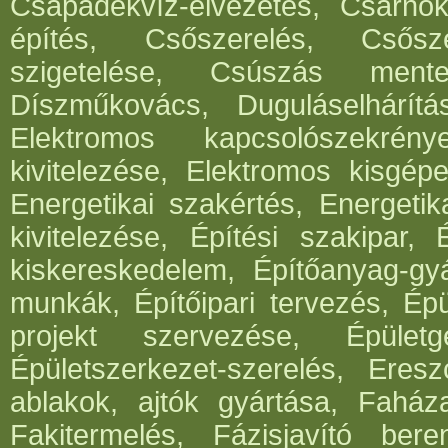
Csapadékvíz-elvezetés, Csarnok
építés, Csőszerelés, Csősz
szigetelése, Csúszás mentes
Díszműkovács, Duguláselhárít
Elektromos kapcsolószekrén
kivitelezése, Elektromos kisgépe
Energetikai szakértés, Energetik
kivitelezése, Építési szakipar, 
kiskereskedelem, Építőanyag-gyár
munkák, Építőipari tervezés, Épü
projekt szervezése, Épületg
Épületszerkezet-szerelés, Eresz
ablakok, ajtók gyártása, Faház
Fakitermelés, Fázisjavító ber