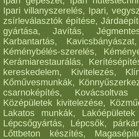
Ipari gépészet, Ipari hűtéstechni
Ipari villanyszerelés, Ipari, vegys
zsírleválasztók építése, Járdaépí
gyártása, Javítás, Jégmentes
Karbantartás, Kavicsbányásza
Kéménybélés-szerelés, Kéményép
Kerámiarestaurálás, Kerítésépít
kereskedelem, Kivitelezés, Klí
Kőművesmunkák, Könnyűszerkeze
csarnoképítés, Kovácsoltvas
Középületek kivitelezése, Közműé
Lakatos munkák, Lakóépületek k
Lépcsőgyártás, Lépcsők, párká
Lőttbeton készítés, Magasépít