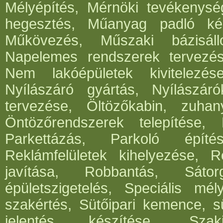
Mélyépítés, Mérnöki tevékenység
hegesztés, Műanyag padló kés
Műkövezés, Műszaki bázisáll
Napelemes rendszerek tervezése,
Nem lakóépületek kivitelezés
Nyílászáró gyártás, Nyílászár
tervezése, Öltözőkabin, zuhan
Öntözőrendszerek telepítése,
Parkettázás, Parkoló építés
Reklámfelületek kihelyezése, Re
javítása, Robbantás, Sátorg
épületszigetelés, Speciális mél
szakértés, Sütőipari kemence, sü
jelentés készítése, Szak