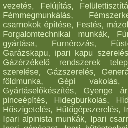
vezetés, Felújítás, Felülettisz
Fémmegmunkálás, Fémszerke
csarnokok építése, Festés, mázo
Forgalomtechnikai munkák, Fúrá
gyártása, Furnérozás, Füst
Garázskapu, ipari kapu szerelés
Gázérzékelő rendszerek telep
szerelése, Gázszerelés, Generá
földmunka, Gépi vakolás, 
Gyártáselőkészítés, Gyenge ár
pinceépítés, Hidegburkolás, Híd
Hőszigetelés, Hűtőgépszerelés, I
Ipari alpinista munkák, Ipari csar