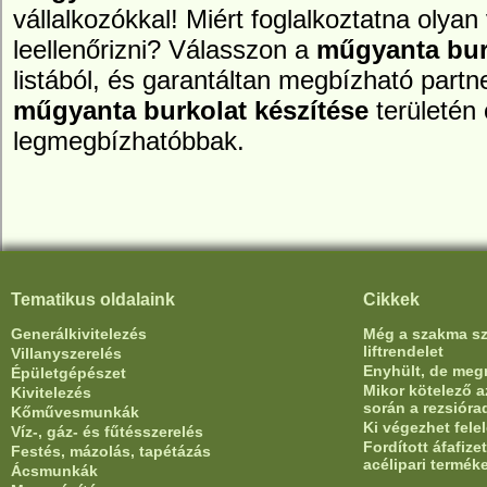
vállalkozókkal! Miért foglalkoztatna olyan 
leellenőrizni? Válasszon a
műgyanta bur
listából, és garantáltan megbízható partne
műgyanta burkolat készítése
területén 
legmegbízhatóbbak.
Tematikus oldalaink
Cikkek
Generálkivitelezés
Még a szakma sze
liftrendelet
Villanyszerelés
Enyhült, de meg
Épületgépészet
Mikor kötelező az
Kivitelezés
során a rezsióra
Kőművesmunkák
Ki végezhet fele
Víz-, gáz- és fűtésszerelés
Fordított áfafiz
Festés, mázolás, tapétázás
acélipari termék
Ácsmunkák