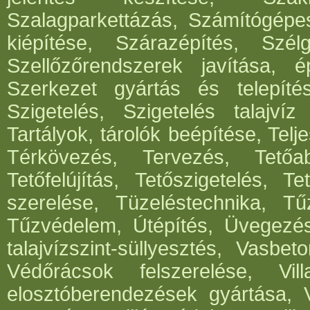
Szalagparkettázás, Számítógépe
kiépítése, Szárazépítés, Szél
Szellőzőrendszerek javítása, ép
Szerkezet gyártás és telepítés
Szigetelés, Szigetelés talajvíz
Tartályok, tárolók beépítése, Telje
Térkövezés, Tervezés, Tetőabl
Tetőfelújítás, Tetőszigetelés, T
szerelése, Tüzeléstechnika, Tűz
Tűzvédelem, Útépítés, Üvegezé
talajvízszint-süllyesztés, Vasbe
Védőrácsok felszerelése, Vil
elosztóberendezések gyártása, V