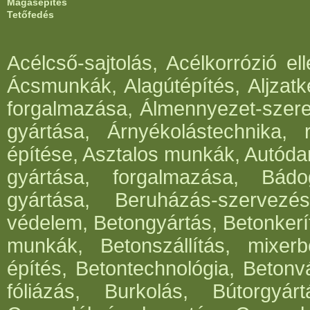
Magasépítés
Tetőfedés
Acélcső-sajtolás, Acélkorrózió e
Ácsmunkák, Alagútépítés, Aljzatk
forgalmazása, Álmennyezet-szerel
gyártása, Árnyékolástechnika, 
építése, Asztalos munkák, Autód
gyártása, forgalmazása, Bádog
gyártása, Beruházás-szervezés
védelem, Betongyártás, Betonkerí
munkák, Betonszállítás, mixerb
építés, Betontechnológia, Betonv
fóliázás, Burkolás, Bútorgyártá