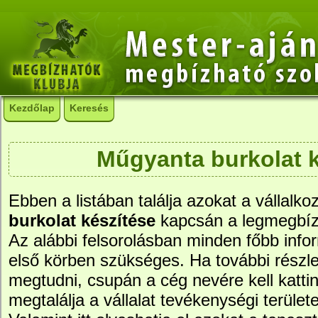
Kezdőlap
Keresés
Műgyanta burkolat k
Ebben a listában találja azokat a vállalko
burkolat készítése
kapcsán a legmegbíz
Az alábbi felsorolásban minden főbb info
első körben szükséges. Ha további részle
megtudni, csupán a cég nevére kell kattin
megtalálja a vállalat tevékenységi területe