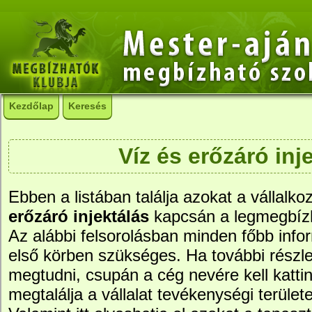
Kezdőlap
Keresés
Víz és erőzáró inj
Ebben a listában találja azokat a vállalko
erőzáró injektálás
kapcsán a legmegbíz
Az alábbi felsorolásban minden főbb info
első körben szükséges. Ha további részle
megtudni, csupán a cég nevére kell kattin
megtalálja a vállalat tevékenységi területe