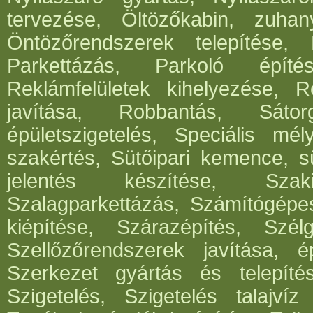
tervezése, Öltözőkabin, zuhan
Öntözőrendszerek telepítése,
Parkettázás, Parkoló építés
Reklámfelületek kihelyezése, Re
javítása, Robbantás, Sátorg
épületszigetelés, Speciális mél
szakértés, Sütőipari kemence, sü
jelentés készítése, Szak
Szalagparkettázás, Számítógépe
kiépítése, Szárazépítés, Szél
Szellőzőrendszerek javítása, ép
Szerkezet gyártás és telepítés
Szigetelés, Szigetelés talajvíz