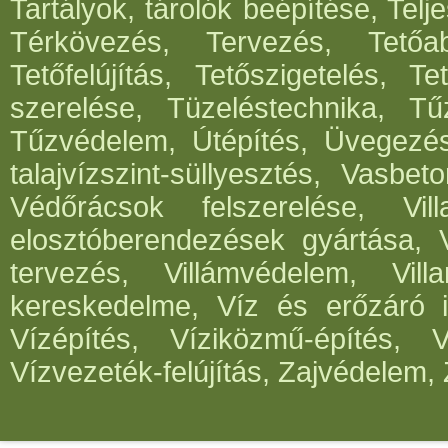
Tartályok, tárolók beépítése, Telje
Térkövezés, Tervezés, Tetőabl
Tetőfelújítás, Tetőszigetelés, T
szerelése, Tüzeléstechnika, Tűz
Tűzvédelem, Útépítés, Üvegezé
talajvízszint-süllyesztés, Vasbe
Védőrácsok felszerelése, Vil
elosztóberendezések gyártása, V
tervezés, Villámvédelem, Villa
kereskedelme, Víz és erőzáró in
Vízépítés, Víziközmű-építés, 
Vízvezeték-felújítás, Zajvédelem, 