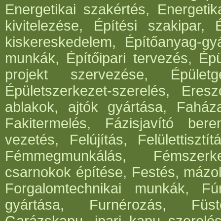
Energetikai szakértés, Energetik
kivitelezése, Építési szakipar, 
kiskereskedelem, Építőanyag-gyár
munkák, Építőipari tervezés, Épü
projekt szervezése, Épületg
Épületszerkezet-szerelés, Eresz
ablakok, ajtók gyártása, Faház
Fakitermelés, Fázisjavító ber
vezetés, Felújítás, Felülettisz
Fémmegmunkálás, Fémszerke
csarnokok építése, Festés, mázo
Forgalomtechnikai munkák, Fúrá
gyártása, Furnérozás, Füst