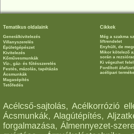
Tematikus oldalaink
Cikkek
Generálkivitelezés
Még a szakma sze
liftrendelet
Villanyszerelés
Enyhült, de meg
Épületgépészet
Mikor kötelező az
Kivitelezés
során a rezsióra
Kőművesmunkák
Ki végezhet fele
Víz-, gáz- és fűtésszerelés
Fordított áfafiz
Festés, mázolás, tapétázás
acélipari termék
Ácsmunkák
Magasépítés
Tetőfedés
Acélcső-sajtolás, Acélkorrózió e
Ácsmunkák, Alagútépítés, Aljzatk
forgalmazása, Álmennyezet-szerel