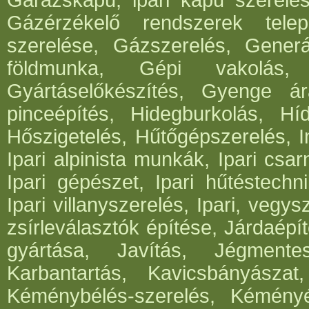
Garázskapu, ipari kapu szerelés
Gázérzékelő rendszerek telep
szerelése, Gázszerelés, Generá
földmunka, Gépi vakolás, 
Gyártáselőkészítés, Gyenge ár
pinceépítés, Hidegburkolás, Híd
Hőszigetelés, Hűtőgépszerelés, I
Ipari alpinista munkák, Ipari csar
Ipari gépészet, Ipari hűtéstechni
Ipari villanyszerelés, Ipari, vegys
zsírleválasztók építése, Járdaépí
gyártása, Javítás, Jégmentes
Karbantartás, Kavicsbányásza
Kéménybélés-szerelés, Kéményép