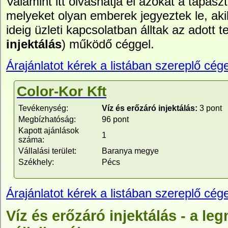
Valamint itt olvashatja el azokat a tapasz
melyeket olyan emberek jegyeztek le, ak
ideig üzleti kapcsolatban álltak az adott te
injektálás
) működő céggel.
Árajánlatot kérek a listában szereplő cége
Color-Kor Kft
Tevékenység:
Víz és erőzáró injektálás:
3 pont
Megbízhatóság:
96 pont
Kapott ajánlások
1
száma:
Vállalási terület:
Baranya megye
Székhely:
Pécs
Árajánlatot kérek a listában szereplő cége
Víz és erőzáró injektálás - a l