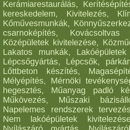
Kerámiarestaurálás, Kerítésépít
kereskedelem, Kivitelezés, Klí
Kőművesmunkák, Könnyűszerkeze
csarnoképítés, Kovácsoltvas
Középületek kivitelezése, Közműé
Lakatos munkák, Lakóépületek k
Lépcsőgyártás, Lépcsők, párká
Lőttbeton készítés, Magasépít
Mélyépítés, Mérnöki tevékenység
hegesztés, Műanyag padló kés
Műkövezés, Műszaki bázisáll
Napelemes rendszerek tervezése,
Nem lakóépületek kivitelezés
Nyílászáró gyártás, Nyílászár