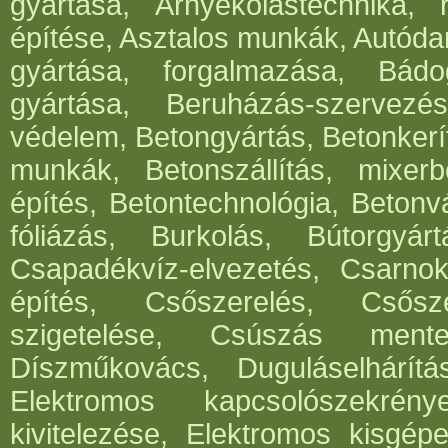
gyártása, Árnyékolástechnika, 
építése, Asztalos munkák, Autód
gyártása, forgalmazása, Bádog
gyártása, Beruházás-szervezés
védelem, Betongyártás, Betonkerí
munkák, Betonszállítás, mixerb
építés, Betontechnológia, Betonv
fóliázás, Burkolás, Bútorgyártá
Csapadékvíz-elvezetés, Csarnok
építés, Csőszerelés, Csősz
szigetelése, Csúszás mentes
Díszműkovács, Duguláselhárít
Elektromos kapcsolószekrén
kivitelezése, Elektromos kisgépe