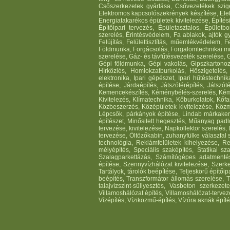
Csőszerkezetek gyártása, Csővezetékek szig
Elektromos kapcsolószekrények készítése, Elekt
Energiatakarékos épületek kivitelezése, Építési
Építőipari tervezés, Épületasztalos, Épületb
szerelés, Érintésvédelem, Fa ablakok, ajtók g
Felújítás, Felülettisztítás, műemlékvédelem
Földmunka, Forgácsolás, Forgalomtechnikai munk
szerelése, Gáz- és távfűtésvezeték szerelése,
Gépi földmunka, Gépi vakolás, Gipszkartonozá
Hírközlés, Homlokzatburkolás, Hőszigetelés,
elektronika, Ipari gépészet, Ipari hűtéstechnika
építése, Járdaépítés, Játszótérépítés, Játszó
Kemencekészítés, Kéménybélés-szerelés, Kémén
Kivitelezés, Klímatechnika, Kőburkolatok, K
Közbeszerzés, Középületek kivitelezése, Közm
Lépcsők, párkányok építése, Lindab márkaker
építészet, Minősitett hegesztés, Műanyag pad
tervezése, kivitelezése, Napkollektor szerelés
tervezése, Öltözőkabin, zuhanyfülke válaszfal s
technológia, Reklámfelületek kihelyezése, Res
mélyépítés, Speciális szaképítés, Statikai s
Szalagparkettázás, Számítógépes adatmentés
építése, Szennyvízhálózat kivitelezése, Szerkez
Tartályok, tárolók beépítése, Teljeskörű építőip
beépítés, Transzformátor állomás szerelése, 
talajvízszint-süllyesztés, Vasbeton szerkez
Villamoshálózat építés, Villamoshálózat-tervez
Vízépítés, Víziközmű-építés, Vízóra aknák építé