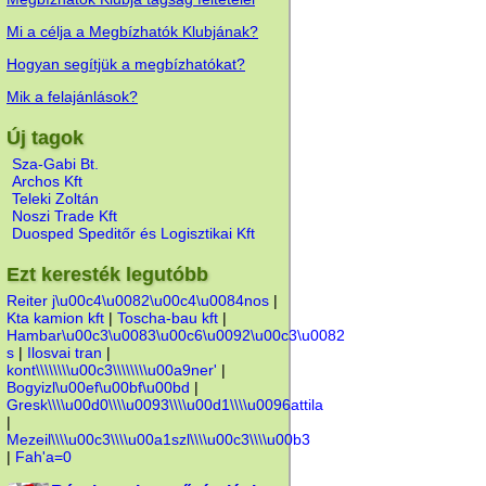
Mi a célja a Megbízhatók Klubjának?
Hogyan segítjük a megbízhatókat?
Mik a felajánlások?
Új tagok
Sza-Gabi Bt.
Archos Kft
Teleki Zoltán
Noszi Trade Kft
Duosped Speditőr és Logisztikai Kft
Ezt keresték legutóbb
Reiter j\u00c4\u0082\u00c4\u0084nos
|
Kta kamion kft
|
Toscha-bau kft
|
Hambar\u00c3\u0083\u00c6\u0092\u00c3\u0082
s
|
Ilosvai tran
|
kont\\\\\\\\u00c3\\\\\\\\u00a9ner'
|
Bogyizl\u00ef\u00bf\u00bd
|
Gresk\\\\u00d0\\\\u0093\\\\u00d1\\\\u0096attila
|
Mezeil\\\\u00c3\\\\u00a1szl\\\\u00c3\\\\u00b3
|
Fah'a=0