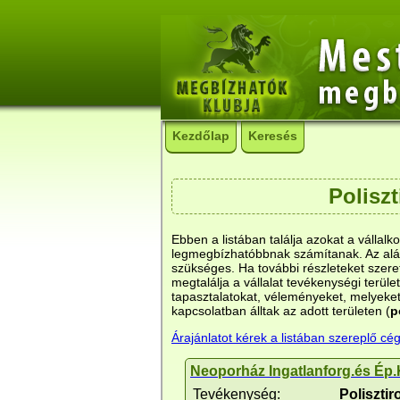
Kezdőlap
Keresés
Poliszt
Ebben a listában találja azokat a vállalk
legmegbízhatóbbnak számítanak. Az aláb
szükséges. Ha további részleteket szeret
megtalálja a vállalat tevékenységi terület
tapasztalatokat, véleményeket, melyeket
kapcsolatban álltak az adott területen (
p
Árajánlatot kérek a listában szereplő cég
Neoporház Ingatlanforg.és Ép.
Tevékenység:
Polisztir