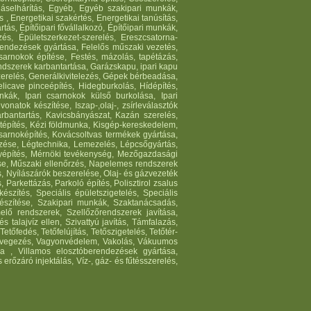
áselhárítás, Egyéb, Egyéb szakipari munkák,
, Energetikai szakértés, Energetikai tanúsítás,
tás, Építőipari fővállalkozó, Építőipari munkák,
zés, Épületszerkezet-szerelés, Ereszcsatorna-
erendezések gyártása, Felelős műszaki vezetés,
arnokok építése, Festés, mázolás, tapétázás,
endszerek karbantartása, Garázskapu, ipari kapu
zerelés, Generálkivitelezés, Gépek bérbeadása,
licave pinceépítés, Hidegburkolás, Hídépítés,
nkák, Ipari csarnokok külső burkolása, Ipari
vonatok készítése, Iszap-,olaj-, zsírleválasztók
Karbantartás, Kavicsbányászat, Kazán szerelés,
tépítés, Kézi földmunka, Kisgép-kereskedelem,
arnoképítés, Kovácsoltvas termékek gyártása,
ezése, Légtechnika, Lemezelés, Lépcsőgyártás,
lyépítés, Mérnöki tevékenység, Mezőgazdasági
ése, Műszaki ellenőrzés, Napelemes rendszerek
s, Nyílászárók beszerelése, Olaj- és gázvezeték
 Parkettázás, Parkoló építés, Polisztirol zsalus
észítés, Speciális épületszigetelés, Speciális
 készítése, Szakipari munkák, Szaktanácsadás,
lő rendszerek, Szellőzőrendszerek javítása,
s talajvíz ellen, Szivattyú javítás, Támfalazás,
etőfedés, Tetőfelújítás, Tetőszigetelés, Tetőtér-
s, Üvegezés, Vagyonvédelem, Vakolás, Vákuumos
ika , Villamos elosztóberendezések gyártása,
rőzáró injektálás, Víz-, gáz- és fűtésszerelés,