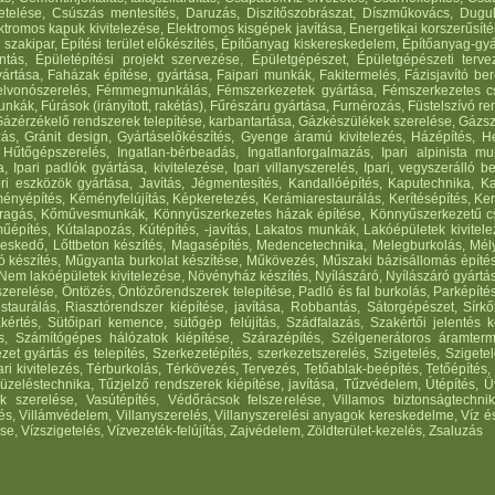
etelése, Csúszás mentesítés, Daruzás, Diszítőszobrászat, Díszműkovács, Dugul
romos kapuk kivitelezése, Elektromos kisgépek javítása, Energetikai korszerűsítés 
 szakipar, Építési terület előkészítés, Építőanyag kiskereskedelem, Építőanyag-gyár
ontás, Épületépítési projekt szervezése, Épületgépészet, Épületgépészeti terve
yártása, Faházak építése, gyártása, Faipari munkák, Fakitermelés, Fázisjavító b
, Felvonószerelés, Fémmegmunkálás, Fémszerkezetek gyártása, Fémszerkezetes cs
ák, Fúrások (irányított, rakétás), Fűrészáru gyártása, Furnérozás, Füstelszívó r
 Gázérzékelő rendszerek telepítése, karbantartása, Gázkészülékek szerelése, Gázs
s, Gránit design, Gyártáselőkészítés, Gyenge áramú kivitelezés, Házépítés, He
 Hűtőgépszerelés, Ingatlan-bérbeadás, Ingatlanforgalmazás, Ipari alpinista mu
, Ipari padlók gyártása, kivitelezése, Ipari villanyszerelés, Ipari, vegyszerálló be
téri eszközök gyártása, Javítás, Jégmentesítés, Kandallóépítés, Kaputechnika, 
yépítés, Kéményfelújítás, Képkeretezés, Kerámiarestaurálás, Kerítésépítés, Ker
őfaragás, Kőművesmunkák, Könnyűszerkezetes házak építése, Könnyűszerkezetű cs
űépítés, Kútalapozás, Kútépítés, -javítás, Lakatos munkák, Lakóépületek kivitel
eskedő, Lőttbeton készítés, Magasépítés, Medencetechnika, Melegburkolás, Mé
ló készítés, Műgyanta burkolat készítése, Műkövezés, Műszaki bázisállomás épít
, Nem lakóépületek kivitelezése, Növényház készítés, Nyílászáró, Nyílászáró gyártá
zerelése, Öntözés, Öntözőrendszerek telepítése, Padló és fal burkolás, Parképítés,
taurálás, Riasztórendszer kiépítése, javítása, Robbantás, Sátorgépészet, Sírkők
zakértés, Sütőipari kemence, sütőgép felújítás, Szádfalazás, Szakértői jelentés
, Számítógépes hálózatok kiépítése, Szárazépítés, Szélgenerátoros áramterme
et gyártás és telepítés, Szerkezetépítés, szerkezetszerelés, Szigetelés, Szigetelé
ari kivitelezés, Térburkolás, Térkövezés, Tervezés, Tetőablak-beépítés, Tetőépítés, T
Tüzeléstechnika, Tűzjelző rendszerek kiépítése, javítása, Tűzvédelem, Útépíté
etek szerelése, Vasútépítés, Védőrácsok felszerelése, Villamos biztonságtechn
és, Villámvédelem, Villanyszerelés, Villanyszerelési anyagok kereskedelme, Víz és e
se, Vízszigetelés, Vízvezeték-felújítás, Zajvédelem, Zöldterület-kezelés, Zsaluzás