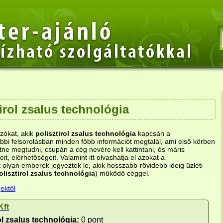
irol zsalus technológia
ozókat, akik
polisztirol zsalus technológia
kapcsán a
bi felsorolásban minden főbb információt megtalál, ami első körben
ne megtudni, csupán a cég nevére kell kattintani, és máris
eit, elérhetőségeit. Valamint itt olvashatja el azokat a
 olyan emberek jegyeztek le, akik hosszabb-rövidebb ideig üzleti
olisztirol zsalus technológia
) működő céggel.
ektől
Kft
ol zsalus technológia:
0 pont