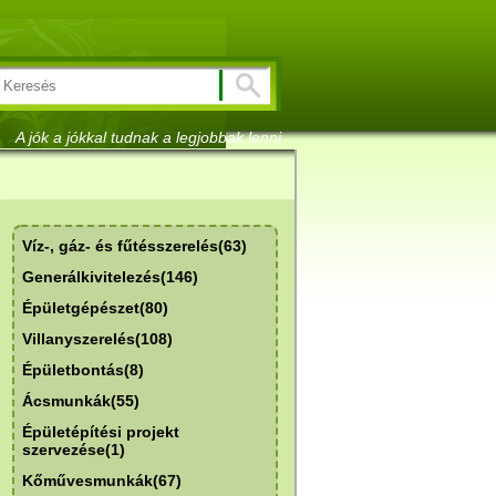
A jók a jókkal tudnak a legjobbak lenni
Víz-, gáz- és fűtésszerelés(63)
Generálkivitelezés(146)
Épületgépészet(80)
Villanyszerelés(108)
Épületbontás(8)
Ácsmunkák(55)
Épületépítési projekt
szervezése(1)
Kőművesmunkák(67)