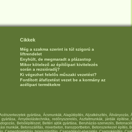
Cikkek
Még a szakma szerint is túl szigorú a
liftrendelet
Enyhült, de megmaradt a plázastop
Mikor kötelező az építőipari kivitelezés
során a rezsióradíj?
Ki végezhet felelős műszaki vezetést?
Fordított áfafizetést vezet be a kormány az
acélipari termékekre
, Acélszerkezetek gyártása, Ácsmunkák, Alagútépítés, Aljzatkészítés, Állványozás
ó gyártása, Árnyékolástechnika, redőnyszerelés, Aszfaltmunkák, járdák építése,
ogozás, Belsőépítészet, Beltéri ajtók gyártása, Beruházás-szervezés, Betonacél 
ási munkák, Betonszállítás, mixerbeton, transzportbeton, Betonszerkezet építés, B
ás, Cementinjektálás, talajszilárdítás, Csapadékvíz-elvezetés, Csarnoképítés, Cs