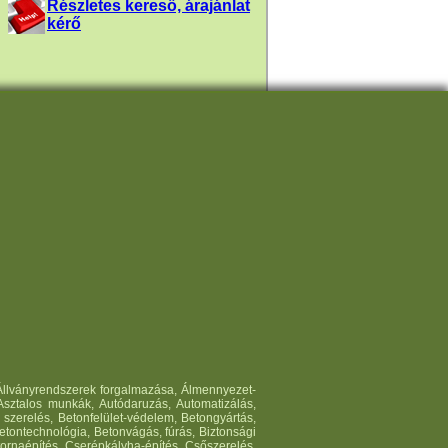
Részletes kereső, árajánlat
kérő
, Állványrendszerek forgalmazása, Álmennyezet-
 Asztalos munkák, Autódaruzás, Automatizálás,
szerelés, Betonfelület-védelem, Betongyártás,
etontechnológia, Betonvágás, fúrás, Biztonsági
atornaépítés, Cserépkályha-építés, Csőszerelés,