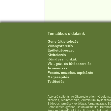
Tematikus oldalaink
Generálkivitelezés
Villanyszerelés
Épületgépészet
Kivitelezés
Kőművesmunkák
Víz-, gáz- és fűtésszerelés
Ácsmunkák
Festés, mázolás, tapétázás
Magasépítés
Tetőfedés
Acélcső-sajtolás, Acélkorrózió elleni védelem
szerelés, Alpintechnika, Alumínium nyílászár
Bádogos termékek gyártása, forgalmazása, Bád
Betonkerítés gyártás, Betonkozmetika, Betonoz
fény- és hővédő fóliázás, Burkolás, Bútorgyárt