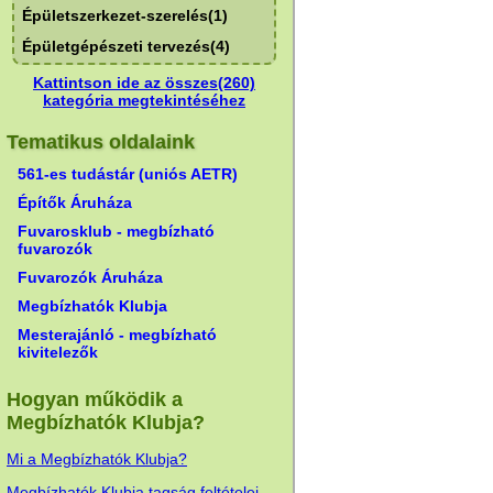
Épületszerkezet-szerelés(1)
Épületgépészeti tervezés(4)
Kattintson ide az összes(260)
kategória megtekintéséhez
Tematikus oldalaink
561-es tudástár (uniós AETR)
Építők Áruháza
Fuvarosklub - megbízható
fuvarozók
Fuvarozók Áruháza
Megbízhatók Klubja
Mesterajánló - megbízható
kivitelezők
Hogyan működik a
Megbízhatók Klubja?
Mi a Megbízhatók Klubja?
Megbízhatók Klubja tagság feltételei