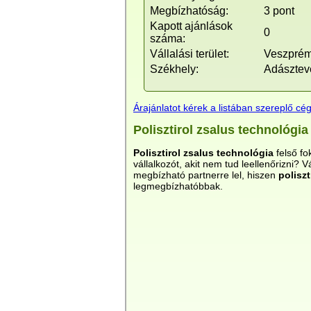
Megbízhatóság:
3 pont
Kapott ajánlások
0
száma:
Vállalási terület:
Veszpré
Székhely:
Adásztev
Árajánlatot kérek a listában szereplő cég
Polisztirol zsalus technológi
Polisztirol zsalus technológia
felső fo
vállalkozót, akit nem tud leellenőrizni? 
megbízható partnerre lel, hiszen
polisz
legmegbízhatóbbak.