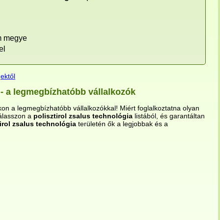
m megye
el
ektől
a - a legmegbízhatóbb vállalkozók
kon a legmegbízhatóbb vállalkozókkal! Miért foglalkoztatna olyan
Válasszon a
polisztirol zsalus technológia
listából, és garantáltan
tirol zsalus technológia
területén ők a legjobbak és a