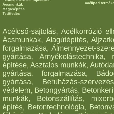
acélipari termék
Ácsmunkák
Magasépítés
Tetőfedés
Acélcső-sajtolás, Acélkorrózió e
Ácsmunkák, Alagútépítés, Aljzatk
forgalmazása, Álmennyezet-szerel
gyártása, Árnyékolástechnika, 
építése, Asztalos munkák, Autód
gyártása, forgalmazása, Bádog
gyártása, Beruházás-szervezés
védelem, Betongyártás, Betonkerí
munkák, Betonszállítás, mixerb
építés, Betontechnológia, Betonv