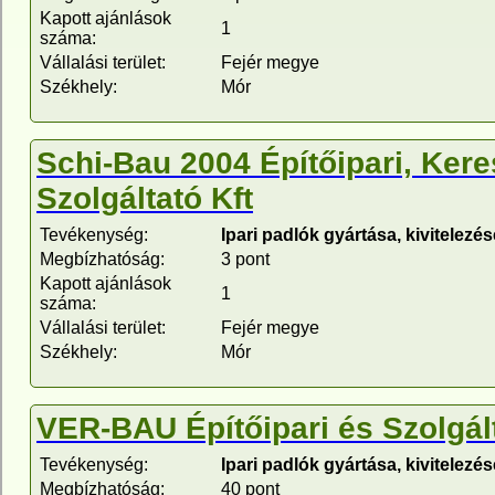
Kapott ajánlások
1
száma:
Vállalási terület:
Fejér megye
Székhely:
Mór
Schi-Bau 2004 Építőipari, Ker
Szolgáltató Kft
Tevékenység:
Ipari padlók gyártása, kivitelezés
Megbízhatóság:
3 pont
Kapott ajánlások
1
száma:
Vállalási terület:
Fejér megye
Székhely:
Mór
VER-BAU Építőipari és Szolgált
Tevékenység:
Ipari padlók gyártása, kivitelezés
Megbízhatóság:
40 pont