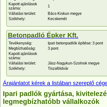
Kapott ajánlások
1
száma:
Vállalási terület:
Bács-Kiskun megye
Székhely:
Kecskemét
Betonpadló Épker Kft.
Tevékenység:
Ipari betonpadlók építése: 3 pont
Megbízhatóság:
3 pont
Kapott ajánlások
száma:
Vállalási terület:
Jász-Nagykun-Szolnok megye
Székhely:
Tiszaföldvár
Árajánlatot kérek a listában szereplő cége
Ipari padlók gyártása, kivitelezé
legmegbízhatóbb vállalkozók