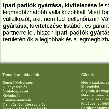
Ipari padlók gyártása, kivitelezése
fels
legmegbízhatóbb vállalkozókkal! Miért fog
vállalkozót, akit nem tud leellenőrizni? 
gyártása, kivitelezése
listából, és garan
partnerre lel, hiszen
ipari padlók gyártás
területén ők a legjobbak és a legmegbízh
Tematikus oldalaink
Cikkek
Generálkivitelezés
Még a szakma sze
liftrendelet
Villanyszerelés
Enyhült, de meg
Épületgépészet
Mikor kötelező az
Kivitelezés
során a rezsióra
Kőművesmunkák
Ki végezhet fele
Víz-, gáz- és fűtésszerelés
Fordított áfafiz
Festés, mázolás, tapétázás