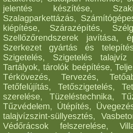
jelentés készítése, Szak
Szalagparkettázás, Számítógépe
kiépítése, Szárazépítés, Szél
Szellőzőrendszerek javítása, ép
Szerkezet gyártás és telepítés
Szigetelés, Szigetelés talajvíz
Tartályok, tárolók beépítése, Telje
Térkövezés, Tervezés, Tetőabl
Tetőfelújítás, Tetőszigetelés, T
szerelése, Tüzeléstechnika, Tűz
Tűzvédelem, Útépítés, Üvegezé
talajvízszint-süllyesztés, Vasbe
Védőrácsok felszerelése, Vil