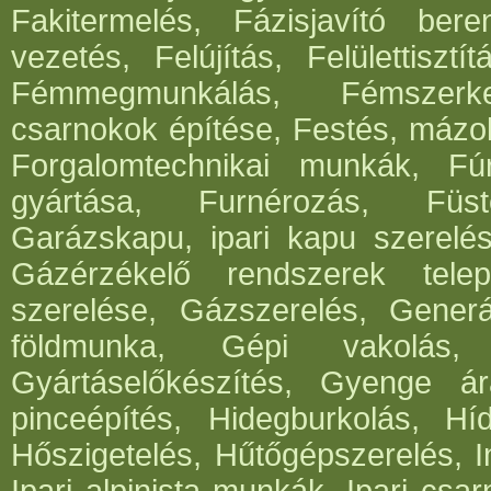
Fakitermelés, Fázisjavító ber
vezetés, Felújítás, Felülettisz
Fémmegmunkálás, Fémszerke
csarnokok építése, Festés, mázo
Forgalomtechnikai munkák, Fúrá
gyártása, Furnérozás, Füst
Garázskapu, ipari kapu szerelés
Gázérzékelő rendszerek telep
szerelése, Gázszerelés, Generá
földmunka, Gépi vakolás, 
Gyártáselőkészítés, Gyenge ár
pinceépítés, Hidegburkolás, Híd
Hőszigetelés, Hűtőgépszerelés, I