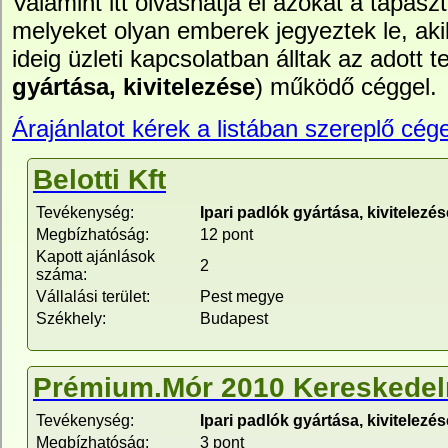
Valamint itt olvashatja el azokat a tapasz
melyeket olyan emberek jegyeztek le, ak
ideig üzleti kapcsolatban álltak az adott te
gyártása, kivitelezése
) működő céggel.
Árajánlatot kérek a listában szereplő cége
Belotti Kft
Tevékenység:
Ipari padlók gyártása, kivitelezés
Megbízhatóság:
12 pont
Kapott ajánlások
2
száma:
Vállalási terület:
Pest megye
Székhely:
Budapest
Prémium.Mór 2010 Kereskedel
Tevékenység:
Ipari padlók gyártása, kivitelezés
Megbízhatóság:
3 pont