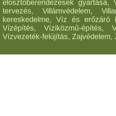
elosztóberendezések gyártása, V
tervezés, Villámvédelem, Villa
kereskedelme, Víz és erőzáró in
Vízépítés, Víziközmű-építés, 
Vízvezeték-felújítás, Zajvédelem, 