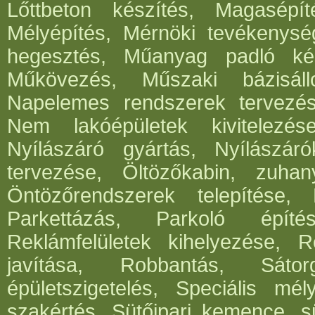
Lőttbeton készítés, Magasépít
Mélyépítés, Mérnöki tevékenység
hegesztés, Műanyag padló kés
Műkövezés, Műszaki bázisáll
Napelemes rendszerek tervezése,
Nem lakóépületek kivitelezés
Nyílászáró gyártás, Nyílászár
tervezése, Öltözőkabin, zuhan
Öntözőrendszerek telepítése,
Parkettázás, Parkoló építés
Reklámfelületek kihelyezése, Re
javítása, Robbantás, Sátorg
épületszigetelés, Speciális mél
szakértés, Sütőipari kemence, sü