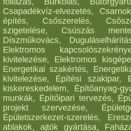
fóliázás, Burkolás, Bútorgyártá
Csapadékvíz-elvezetés, Csarnok
építés, Csőszerelés, Csősz
szigetelése, Csúszás mentes
Díszműkovács, Duguláselhárít
Elektromos kapcsolószekrén
kivitelezése, Elektromos kisgépe
Energetikai szakértés, Energetik
kivitelezése, Építési szakipar, 
kiskereskedelem, Építőanyag-gyár
munkák, Építőipari tervezés, Épü
projekt szervezése, Épületg
Épületszerkezet-szerelés, Eresz
ablakok, ajtók gyártása, Faház