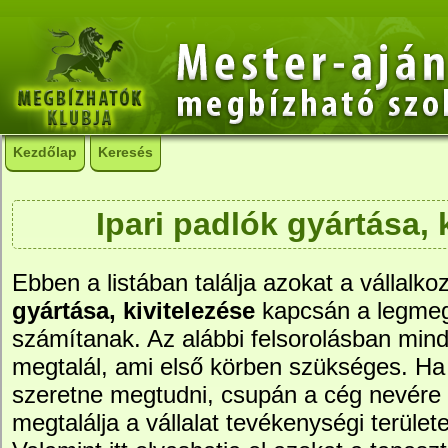
Kezdőlap
Keresés
Ipari padlók gyártása, 
Ebben a listában találja azokat a vállalko
gyártása, kivitelezése
kapcsán a legme
számítanak. Az alábbi felsorolásban mind
megtalál, ami első körben szükséges. Ha 
szeretne megtudni, csupán a cég nevére ke
megtalálja a vállalat tevékenységi területe