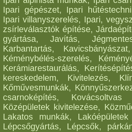
Ipari alpinista munkák, Ipari csar
Ipari gépészet, Ipari hűtéstechni
Ipari villanyszerelés, Ipari, vegys
zsírleválasztók építése, Járdaépí
gyártása, Javítás, Jégmentes
Karbantartás, Kavicsbányásza
Kéménybélés-szerelés, Kéményép
Kerámiarestaurálás, Kerítésépít
kereskedelem, Kivitelezés, Klí
Kőművesmunkák, Könnyűszerkeze
csarnoképítés, Kovácsoltvas
Középületek kivitelezése, Közműé
Lakatos munkák, Lakóépületek k
Lépcsőgyártás, Lépcsők, párká