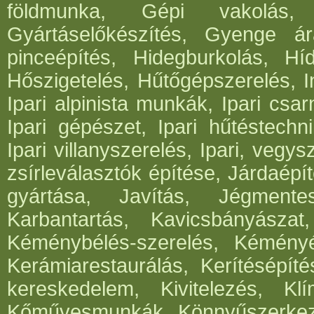
földmunka, Gépi vakolás, 
Gyártáselőkészítés, Gyenge ár
pinceépítés, Hidegburkolás, Híd
Hőszigetelés, Hűtőgépszerelés, I
Ipari alpinista munkák, Ipari csar
Ipari gépészet, Ipari hűtéstechni
Ipari villanyszerelés, Ipari, vegys
zsírleválasztók építése, Járdaépí
gyártása, Javítás, Jégmentes
Karbantartás, Kavicsbányásza
Kéménybélés-szerelés, Kéményép
Kerámiarestaurálás, Kerítésépít
kereskedelem, Kivitelezés, Klí
Kőművesmunkák, Könnyűszerkeze