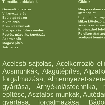
Tematikus oldalaink
Cikkek
Generálkivitelezés
Még a szakma sze
liftrendelet
Villanyszerelés
Enyhült, de meg
Épületgépészet
Mikor kötelező az
Kivitelezés
során a rezsióra
Kőművesmunkák
Ki végezhet fele
Víz-, gáz- és fűtésszerelés
Fordított áfafiz
Festés, mázolás, tapétázás
acélipari termék
Ácsmunkák
Magasépítés
Tetőfedés
Acélcső-sajtolás, Acélkorrózió e
Ácsmunkák, Alagútépítés, Aljzatk
forgalmazása, Álmennyezet-szerel
gyártása, Árnyékolástechnika, 
építése, Asztalos munkák, Autód
gyártása, forgalmazása, Bádog