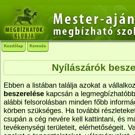
Kezdőlap
Keresés
Nyílászárók besze
Ebben a listában találja azokat a vállalko
beszerelése
kapcsán a legmegbízhatóbb
alábbi felsorolásban minden főbb informác
körben szükséges. Ha további részleteke
csupán a cég nevére kell kattintani, és má
tevékenységi területeit, elérhetőségeit. Va