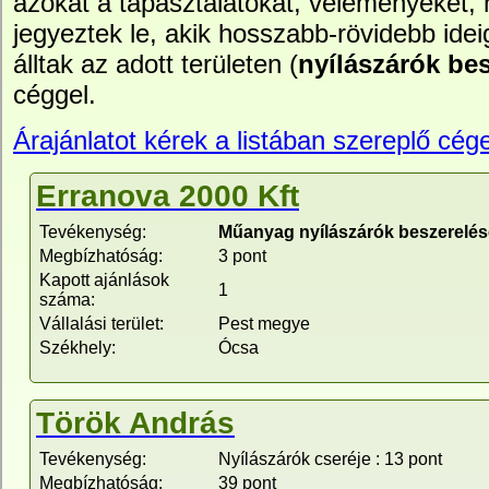
azokat a tapasztalatokat, véleményeket,
jegyeztek le, akik hosszabb-rövidebb idei
álltak az adott területen (
nyílászárók be
céggel.
Árajánlatot kérek a listában szereplő cége
Erranova 2000 Kft
Tevékenység:
Műanyag nyílászárók beszerelés
Megbízhatóság:
3 pont
Kapott ajánlások
1
száma:
Vállalási terület:
Pest megye
Székhely:
Ócsa
Török András
Tevékenység:
Nyílászárók cseréje : 13 pont
Megbízhatóság:
39 pont