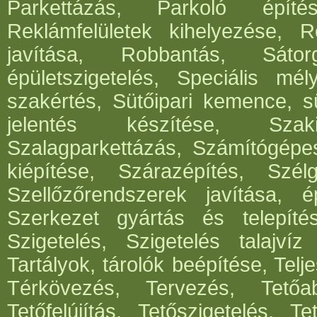
Parkettázás, Parkoló építés
Reklámfelületek kihelyezése, Re
javítása, Robbantás, Sátorg
épületszigetelés, Speciális mél
szakértés, Sütőipari kemence, sü
jelentés készítése, Szak
Szalagparkettázás, Számítógépe
kiépítése, Szárazépítés, Szél
Szellőzőrendszerek javítása, ép
Szerkezet gyártás és telepítés
Szigetelés, Szigetelés talajvíz
Tartályok, tárolók beépítése, Telje
Térkövezés, Tervezés, Tetőabl
Tetőfelújítás, Tetőszigetelés, T