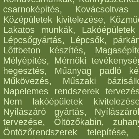
csarnoképítés, Kovácsoltvas
Középületek kivitelezése, Közműé
Lakatos munkák, Lakóépületek k
Lépcsőgyártás, Lépcsők, párká
Lőttbeton készítés, Magasépít
Mélyépítés, Mérnöki tevékenység
hegesztés, Műanyag padló kés
Műkövezés, Műszaki bázisáll
Napelemes rendszerek tervezése,
Nem lakóépületek kivitelezés
Nyílászáró gyártás, Nyílászár
tervezése, Öltözőkabin, zuhan
Öntözőrendszerek telepítése,