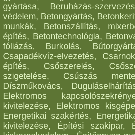
gyártása, Beruházás-szervezés
védelem, Betongyártás, Betonkerí
munkák, Betonszállítás, mixerb
építés, Betontechnológia, Betonv
fóliázás, Burkolás, Bútorgyártá
Csapadékvíz-elvezetés, Csarnok
építés, Csőszerelés, Csősz
szigetelése, Csúszás mentes
Díszműkovács, Duguláselhárít
Elektromos kapcsolószekrén
kivitelezése, Elektromos kisgépe
Energetikai szakértés, Energetik
kivitelezése, Építési szakipar, 