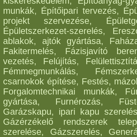
kiskereskedelem, Építőanyag-gyár
munkák, Építőipari tervezés, Épü
projekt szervezése, Épületg
Épületszerkezet-szerelés, Eresz
ablakok, ajtók gyártása, Faház
Fakitermelés, Fázisjavító ber
vezetés, Felújítás, Felülettisz
Fémmegmunkálás, Fémszerke
csarnokok építése, Festés, mázo
Forgalomtechnikai munkák, Fúrá
gyártása, Furnérozás, Füst
Garázskapu, ipari kapu szerelés
Gázérzékelő rendszerek telep
szerelése, Gázszerelés, Generá