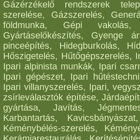
Gázérzékelő rendszerek telep
szerelése, Gázszerelés, Generá
földmunka, Gépi vakolás, 
Gyártáselőkészítés, Gyenge ár
pinceépítés, Hidegburkolás, Híd
Hőszigetelés, Hűtőgépszerelés, I
Ipari alpinista munkák, Ipari csar
Ipari gépészet, Ipari hűtéstechni
Ipari villanyszerelés, Ipari, vegys
zsírleválasztók építése, Járdaépí
gyártása, Javítás, Jégmentes
Karbantartás, Kavicsbányásza
Kéménybélés-szerelés, Kéményép
Kerámiarestaurálás, Kerítésépít