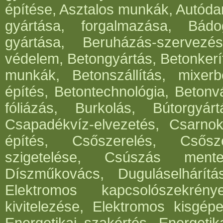
építése, Asztalos munkák, Autód
gyártása, forgalmazása, Bádog
gyártása, Beruházás-szervezés
védelem, Betongyártás, Betonkerí
munkák, Betonszállítás, mixerb
építés, Betontechnológia, Betonv
fóliázás, Burkolás, Bútorgyártá
Csapadékvíz-elvezetés, Csarnok
építés, Csőszerelés, Csősz
szigetelése, Csúszás mentes
Díszműkovács, Duguláselhárít
Elektromos kapcsolószekrén
kivitelezése, Elektromos kisgépe