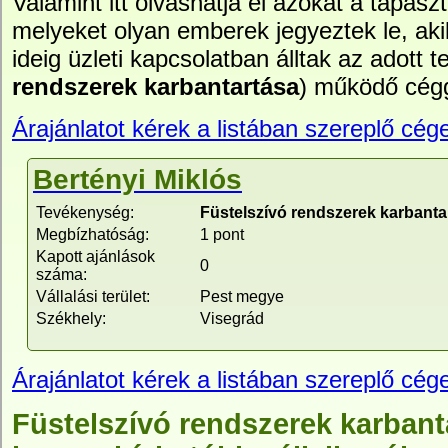
Valamint itt olvashatja el azokat a tapasz
melyeket olyan emberek jegyeztek le, ak
ideig üzleti kapcsolatban álltak az adott te
rendszerek karbantartása
) működő cégg
Árajánlatot kérek a listában szereplő cége
Bertényi Miklós
Tevékenység:
Füstelszívó rendszerek karbanta
Megbízhatóság:
1 pont
Kapott ajánlások
0
száma:
Vállalási terület:
Pest megye
Székhely:
Visegrád
Árajánlatot kérek a listában szereplő cége
Füstelszívó rendszerek karbanta