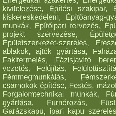
Energetikai szakértés, Energetik
kivitelezése, Építési szakipar, 
kiskereskedelem, Építőanyag-gyár
munkák, Építőipari tervezés, Épü
projekt szervezése, Épületg
Épületszerkezet-szerelés, Eresz
ablakok, ajtók gyártása, Faház
Fakitermelés, Fázisjavító ber
vezetés, Felújítás, Felülettisz
Fémmegmunkálás, Fémszerke
csarnokok építése, Festés, mázo
Forgalomtechnikai munkák, Fúrá
gyártása, Furnérozás, Füst
Garázskapu, ipari kapu szerelés