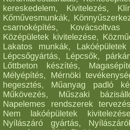
kereskedelem, Kivitelezés, Klí
Kőművesmunkák, Könnyűszerkeze
csarnoképítés, Kovácsoltvas
Középületek kivitelezése, Közműé
Lakatos munkák, Lakóépületek k
Lépcsőgyártás, Lépcsők, párká
Lőttbeton készítés, Magasépít
Mélyépítés, Mérnöki tevékenység
hegesztés, Műanyag padló kés
Műkövezés, Műszaki bázisáll
Napelemes rendszerek tervezése,
Nem lakóépületek kivitelezés
Nyílászáró gyártás, Nyílászár