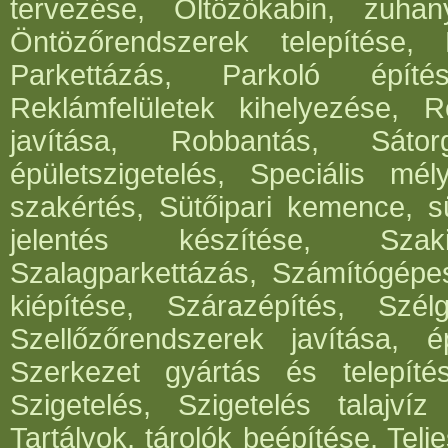
tervezése, Öltözőkabin, zuhan
Öntözőrendszerek telepítése,
Parkettázás, Parkoló építés
Reklámfelületek kihelyezése, Re
javítása, Robbantás, Sátorg
épületszigetelés, Speciális mél
szakértés, Sütőipari kemence, sü
jelentés készítése, Szak
Szalagparkettázás, Számítógépe
kiépítése, Szárazépítés, Szél
Szellőzőrendszerek javítása, ép
Szerkezet gyártás és telepítés
Szigetelés, Szigetelés talajvíz
Tartályok, tárolók beépítése, Telje