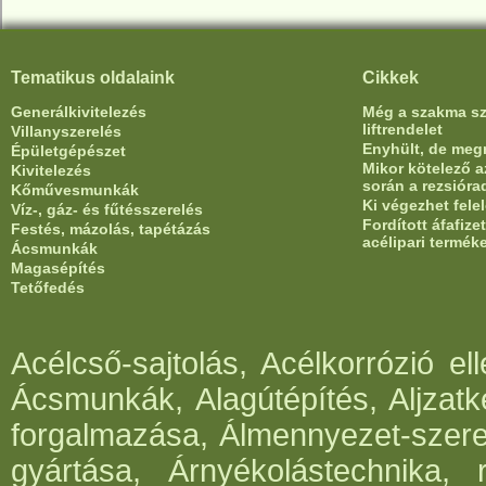
Tematikus oldalaink
Cikkek
Generálkivitelezés
Még a szakma sze
liftrendelet
Villanyszerelés
Enyhült, de meg
Épületgépészet
Mikor kötelező az
Kivitelezés
során a rezsióra
Kőművesmunkák
Ki végezhet fele
Víz-, gáz- és fűtésszerelés
Fordított áfafiz
Festés, mázolás, tapétázás
acélipari termék
Ácsmunkák
Magasépítés
Tetőfedés
Acélcső-sajtolás, Acélkorrózió e
Ácsmunkák, Alagútépítés, Aljzatk
forgalmazása, Álmennyezet-szerel
gyártása, Árnyékolástechnika, 