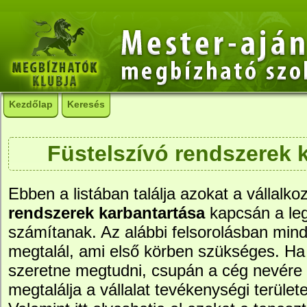
Kezdőlap
Keresés
Füstelszívó rendszerek 
Ebben a listában találja azokat a vállalko
rendszerek karbantartása
kapcsán a le
számítanak. Az alábbi felsorolásban mind
megtalál, ami első körben szükséges. Ha 
szeretne megtudni, csupán a cég nevére ke
megtalálja a vállalat tevékenységi területe