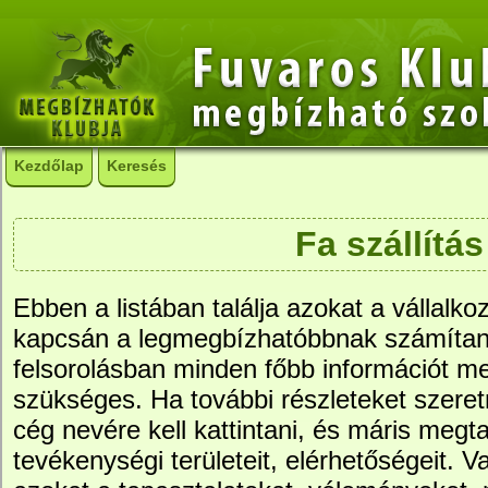
Kezdőlap
Keresés
Fa szállítás
Ebben a listában találja azokat a vállalko
kapcsán a legmegbízhatóbbnak számítana
felsorolásban minden főbb információt me
szükséges. Ha további részleteket szere
cég nevére kell kattintani, és máris megtal
tevékenységi területeit, elérhetőségeit. Va