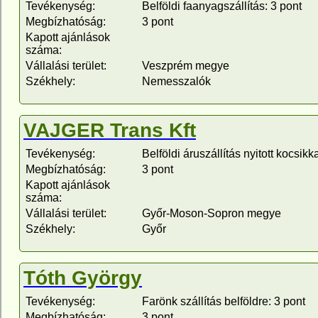
Tevékenység:
Belföldi faanyagszállítás: 3 pont
Megbízhatóság:
3 pont
Kapott ajánlások
száma:
Vállalási terület:
Veszprém megye
Székhely:
Nemesszalók
VAJGER Trans Kft
Tevékenység:
Belföldi áruszállítás nyitott kocsikk
Megbízhatóság:
3 pont
Kapott ajánlások
száma:
Vállalási terület:
Győr-Moson-Sopron megye
Székhely:
Győr
Tóth György
Tevékenység:
Farönk szállítás belföldre: 3 pont
Megbízhatóság:
3 pont