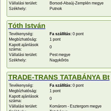
Vállalási terület:
Borsod-Abaúj-Zemplén megye
Székhely:
Putnok
Tóth István
Tevékenység:
Fa szállítás:
0 pont
Megbízhatóság:
1 pont
Kapott ajánlások
0
száma:
Vállalási terület:
Pest megye
Székhely:
Nagykőrös
TRADE-TRANS TATABÁNYA Bt
Tevékenység:
Fa szállítás:
0 pont
Megbízhatóság:
1 pont
Kapott ajánlások
0
száma:
Vállalási terület:
Komárom - Esztergom megye