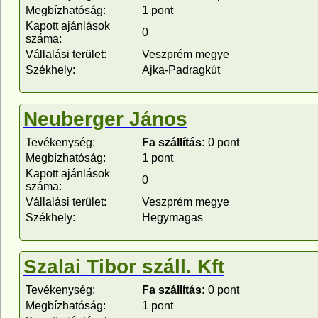
Megbízhatóság:
1 pont
Kapott ajánlások
0
száma:
Vállalási terület:
Veszprém megye
Székhely:
Ajka-Padragkút
Neuberger János
Tevékenység:
Fa szállítás:
0 pont
Megbízhatóság:
1 pont
Kapott ajánlások
0
száma:
Vállalási terület:
Veszprém megye
Székhely:
Hegymagas
Szalai Tibor száll. Kft
Tevékenység:
Fa szállítás:
0 pont
Megbízhatóság:
1 pont