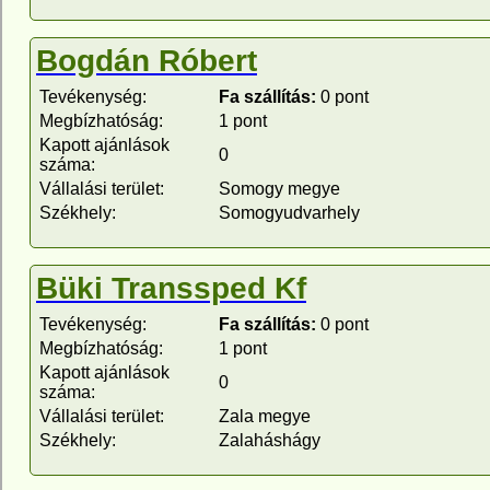
Bogdán Róbert
Tevékenység:
Fa szállítás:
0 pont
Megbízhatóság:
1 pont
Kapott ajánlások
0
száma:
Vállalási terület:
Somogy megye
Székhely:
Somogyudvarhely
Büki Transsped Kf
Tevékenység:
Fa szállítás:
0 pont
Megbízhatóság:
1 pont
Kapott ajánlások
0
száma:
Vállalási terület:
Zala megye
Székhely:
Zalaháshágy