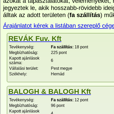
azokat a tapasztalatokat, véleményeket,
jegyeztek le, akik hosszabb-rövidebb idei
álltak az adott területen (
fa szállítás
) mű
Árajánlatot kérek a listában szereplő cége
REVÁK Fuv. Kft
Tevékenység:
Fa szállítás:
18 pont
Megbízhatóság:
225 pont
Kapott ajánlások
6
száma:
Vállalási terület:
Pest megye
Székhely:
Hernád
BALOGH & BALOGH Kft
Tevékenység:
Fa szállítás:
12 pont
Megbízhatóság:
96 pont
Kapott ajánlások
4