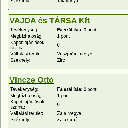
Székhely:
Tatabánya
VAJDA és TÁRSA Kft
Tevékenység:
Fa szállítás:
0 pont
Megbízhatóság:
1 pont
Kapott ajánlások
0
száma:
Vállalási terület:
Veszprém megye
Székhely:
Zirc
Vincze Ottó
Tevékenység:
Fa szállítás:
0 pont
Megbízhatóság:
1 pont
Kapott ajánlások
0
száma:
Vállalási terület:
Zala megye
Székhely:
Zalakomár