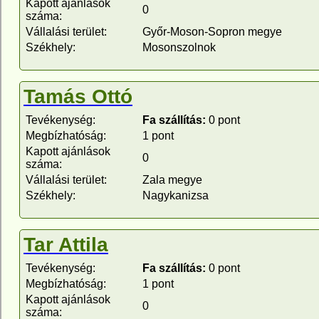
Kapott ajánlások
0
száma:
Vállalási terület:
Győr-Moson-Sopron megye
Székhely:
Mosonszolnok
Tamás Ottó
Tevékenység:
Fa szállítás:
0 pont
Megbízhatóság:
1 pont
Kapott ajánlások
0
száma:
Vállalási terület:
Zala megye
Székhely:
Nagykanizsa
Tar Attila
Tevékenység:
Fa szállítás:
0 pont
Megbízhatóság:
1 pont
Kapott ajánlások
0
száma: