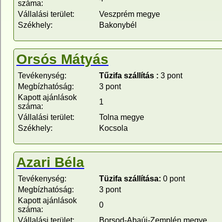
száma:
Vállalási terület:
Veszprém megye
Székhely:
Bakonybél
Orsós Mátyás
Tevékenység:
Tűzifa szállítás :
3 pont
Megbízhatóság:
3 pont
Kapott ajánlások
1
száma:
Vállalási terület:
Tolna megye
Székhely:
Kocsola
Azari Béla
Tevékenység:
Tüzifa szállítása:
0 pont
Megbízhatóság:
3 pont
Kapott ajánlások
0
száma:
Vállalási terület:
Borsod-Abaúj-Zemplén megye