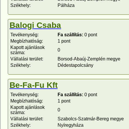
Székhely:
Pálháza
Balogi Csaba
Tevékenység:
Fa szállítás:
0 pont
Megbízhatóság:
1 pont
Kapott ajánlások
0
száma:
Vállalási terület:
Borsod-Abaúj-Zemplén megye
Székhely:
Dédestapolcsány
Be-Fa-Fu Kft
Tevékenység:
Fa szállítás:
0 pont
Megbízhatóság:
1 pont
Kapott ajánlások
0
száma:
Vállalási terület:
Szabolcs-Szatmár-Bereg megye
Székhely:
Nyíregyháza