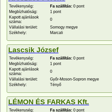
Tevékenység:
Fa szállítás:
0 pont
Megbízhatóság:
1 pont
Kapott ajánlások
0
száma:
Vállalási terület:
Somogy megye
Székhely:
Marcali
Lascsik József
Tevékenység:
Fa szállítás:
0 pont
Megbízhatóság:
1 pont
Kapott ajánlások
0
száma:
Vállalási terület:
Győr-Moson-Sopron megye
Székhely:
Tényő
LÉMON ÉS FARKAS Kft.
Tevékenység:
Fa szállítás:
0 pont