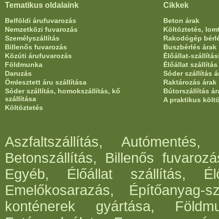
Tematikus oldalaink
Cikkek
Belföldi árufuvarozás
Beton árak
Nemzetközi fuvarozás
Költöztetés, lom
Személyszállítás
Rakodógép bérl
Billenős fuvarozás
Buszbérlés árak
Közúti árufuvarozás
Élőállat-szállítá
Földmunka
Élőállat szállítá
Daruzás
Sóder szállítás á
Ömlesztett áru szállítása
Raktározás árak
Sóder szállítás, homokszállítás, kő
Bútorszállítás ár
szállítása
A praktikus költ
Költöztetés
Aszfaltszállítás, Autómentés, 
Betonszállítás, Billenős fuvaroz
Egyéb, Élőállat szállítás, Élő
Emelőkosarazás, Építőanyag-szá
konténerek gyártása, Földm