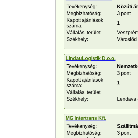
Tevékenység:
Közúti á
Megbízhatóság:
3 pont
Kapott ajánlások
1
száma:
Vállalási terület:
Veszpré
Székhely:
Városlőd
LindauLogistik D.o.o.
Tevékenység:
Nemzetkö
Megbízhatóság:
3 pont
Kapott ajánlások
1
száma:
Vállalási terület:
Székhely:
Lendava 
MG Intertrans Kft.
Tevékenység:
Szállítm
Megbízhatóság:
3 pont