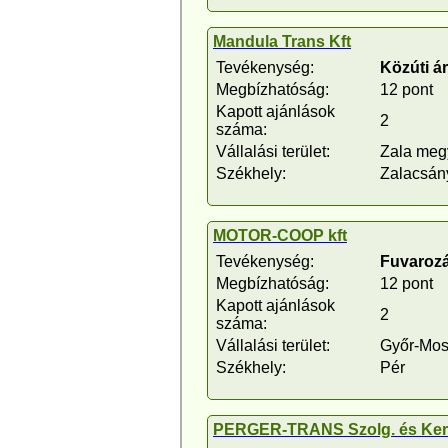
Mandula Trans Kft
Tevékenység:
Közúti á
Megbízhatóság:
12 pont
Kapott ajánlások
2
száma:
Vállalási terület:
Zala meg
Székhely:
Zalacsán
MOTOR-COOP kft
Tevékenység:
Fuvarozá
Megbízhatóság:
12 pont
Kapott ajánlások
2
száma:
Vállalási terület:
Győr-Mo
Székhely:
Pér
PERGER-TRANS Szolg. és Ker.