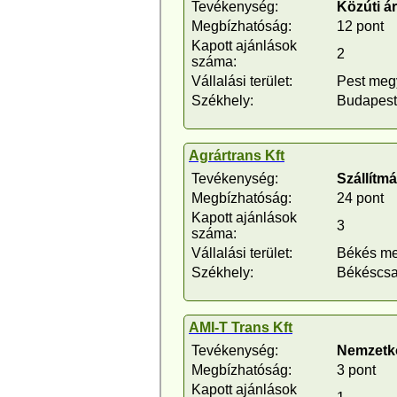
Tevékenység:
Közúti á
Megbízhatóság:
12 pont
Kapott ajánlások
2
száma:
Vállalási terület:
Pest meg
Székhely:
Budapest
Agrártrans Kft
Tevékenység:
Szállítm
Megbízhatóság:
24 pont
Kapott ajánlások
3
száma:
Vállalási terület:
Békés m
Székhely:
Békéscs
AMI-T Trans Kft
Tevékenység:
Nemzetkö
Megbízhatóság:
3 pont
Kapott ajánlások