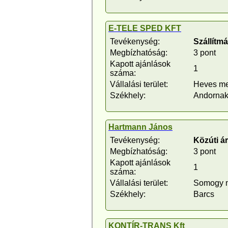
E-TELE SPED KFT
Tevékenység:
Szállítm
Megbízhatóság:
3 pont
Kapott ajánlások
1
száma:
Vállalási terület:
Heves m
Székhely:
Andornak
Hartmann János
Tevékenység:
Közúti á
Megbízhatóság:
3 pont
Kapott ajánlások
1
száma:
Vállalási terület:
Somogy 
Székhely:
Barcs
KONTÍR-TRANS Kft