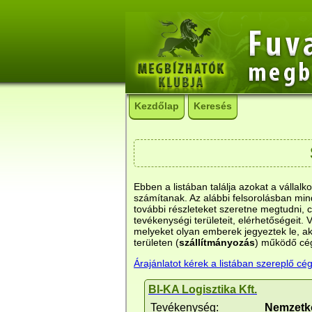
Kezdőlap
Keresés
Ebben a listában találja azokat a vállalk
számítanak. Az alábbi felsorolásban min
további részleteket szeretne megtudni, cs
tevékenységi területeit, elérhetőségeit. 
melyeket olyan emberek jegyeztek le, aki
területen (
szállítmányozás
) működő cé
Árajánlatot kérek a listában szereplő cég
BI-KA Logisztika Kft.
Tevékenység:
Nemzetkö