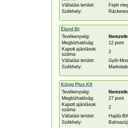
Vállalási terület:
Fejér me
Székhely:
Ráckeres
Éland Bt
Tevékenység:
Nemzetkö
Megbízhatóság:
12 pont
Kapott ajánlások
2
száma:
Vállalási terület:
Győr-Mo
Székhely:
Markota
König Plus Kft
Tevékenység:
Nemzetkö
Megbízhatóság:
27 pont
Kapott ajánlások
2
száma:
Vállalási terület:
Hajdú-Bi
Székhely:
Balmazúj