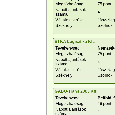
Megbízhatóság:
75 pont
Kapott ajánlások
4
száma:
Vállalási terület:
Jász-Nag
Székhely:
Szolnok
BI-KA Logisztika Kft.
Tevékenység:
Nemzetkö
Megbízhatóság:
75 pont
Kapott ajánlások
4
száma:
Vállalási terület:
Jász-Nag
Székhely:
Szolnok
GABO-Trans 2003 Kft
Tevékenység:
Belföldi 
Megbízhatóság:
48 pont
Kapott ajánlások
4
száma: