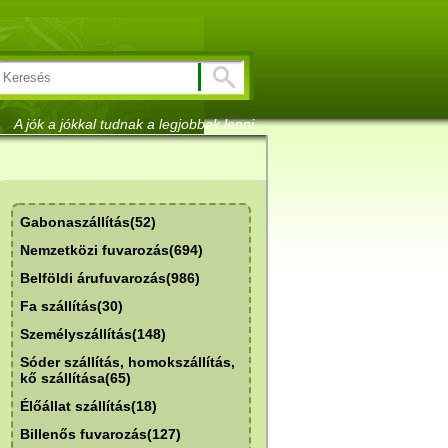
A jók a jókkal tudnak a legjobbak lenni
Gabonaszállítás(52)
Nemzetközi fuvarozás(694)
Belföldi árufuvarozás(986)
Fa szállítás(30)
Személyszállítás(148)
Sóder szállítás, homokszállítás,
kő szállítása(65)
Élőállat szállítás(18)
Billenős fuvarozás(127)