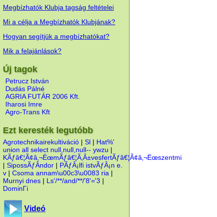
Megbízhatók Klubja tagság feltételei
Mi a célja a Megbízhatók Klubjának?
Hogyan segítjük a megbízhatókat?
Mik a felajánlások?
Új tagok
Petrucz István
Dudás Pálné
AGRIA FUTÁR 2006 Kft.
Iharosi Imre
Agro-Trans Kft
Ezt keresték legutóbb
Agrotechnikairekultiváció
|
Sl
|
Hat%'
union all select null,null,null-- ywzu
|
KÃƒâ€¦Ã¢â‚¬ËœmÃƒâ€¦Ã‚Â±vesfertÃƒâ€¦Ã¢â‚¬Ëœszentmi
|
SipossÃƒÂndor
|
PÃƒÂ¡lfi istvÃƒÂ¡n e.
v
|
Csoma annam\u00c3\u0083 ria
|
Murnyi dnes
|
Ls'/**/and/**/'8'='3
|
DominГі
Videó