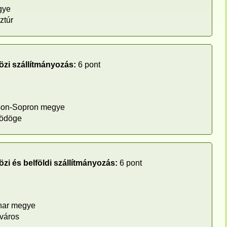
gye
ztúr
zi szállítmányozás:
6 pont
son-Sopron megye
bödöge
zi és belföldi szállítmányozás:
6 pont
har megye
város