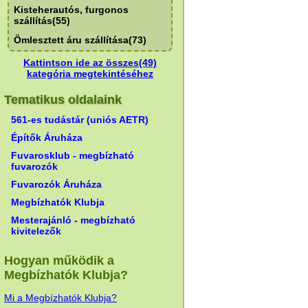
Kisteherautós, furgonos
szállítás(55)
Ömlesztett áru szállítása(73)
Kattintson ide az összes(49)
kategória megtekintéséhez
Tematikus oldalaink
561-es tudástár (uniós AETR)
Építők Áruháza
Fuvarosklub - megbízható
fuvarozók
Fuvarozók Áruháza
Megbízhatók Klubja
Mesterajánló - megbízható
kivitelezők
Hogyan működik a
Megbízhatók Klubja?
Mi a Megbízhatók Klubja?