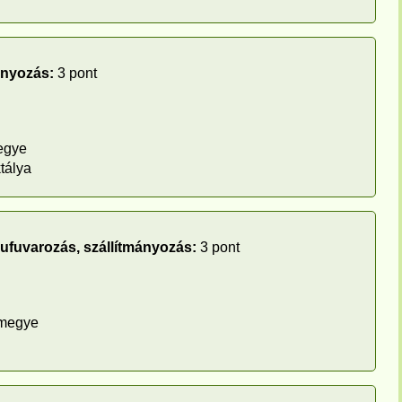
ányozás:
3 pont
egye
tálya
rufuvarozás, szállítmányozás:
3 pont
megye