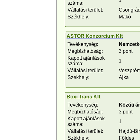
1
száma:
Vállalási terület:
Csongrá
Székhely:
Makó
ASTOR Konzorcium Kft
Tevékenység:
Nemzetkö
Megbízhatóság:
3 pont
Kapott ajánlások
1
száma:
Vállalási terület:
Veszpré
Székhely:
Ajka
Boxi Trans Kft
Tevékenység:
Közúti á
Megbízhatóság:
3 pont
Kapott ajánlások
1
száma:
Vállalási terület:
Hajdú-Bi
Székhely:
Földes