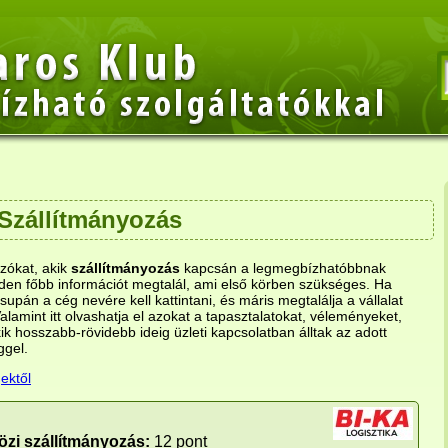
Szállítmányozás
ozókat, akik
szállítmányozás
kapcsán a legmegbízhatóbbnak
den főbb információt megtalál, ami első körben szükséges. Ha
upán a cég nevére kell kattintani, és máris megtalálja a vállalat
Valamint itt olvashatja el azokat a tapasztalatokat, véleményeket,
k hosszabb-rövidebb ideig üzleti kapcsolatban álltak az adott
ggel.
ektől
zi szállítmányozás:
12 pont