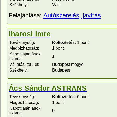
Székhely:
Vác
Felajánlása:
Autószerelés, javítás
Iharosi Imre
Tevékenység:
Költöztetés:
1 pont
Megbízhatóság:
1 pont
Kapott ajánlások
1
száma:
Vállalási terület:
Budapest megye
Székhely:
Budapest
Ács Sándor ASTRANS
Tevékenység:
Költöztetés:
0 pont
Megbízhatóság:
1 pont
Kapott ajánlások
0
száma: