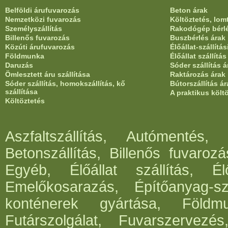
Belföldi árufuvarozás
Beton árak
Nemzetközi fuvarozás
Költöztetés, lom
Személyszállítás
Rakodógép bérl
Billenős fuvarozás
Buszbérlés árak
Közúti árufuvarozás
Élőállat-szállítá
Földmunka
Élőállat szállítá
Daruzás
Sóder szállítás á
Ömlesztett áru szállítása
Raktározás árak
Sóder szállítás, homokszállítás, kő
Bútorszállítás ár
szállítása
A praktikus költ
Költöztetés
Aszfaltszállítás, Autómentés, 
Betonszállítás, Billenős fuvaroz
Egyéb, Élőállat szállítás, Élő
Emelőkosarazás, Építőanyag-szá
konténerek gyártása, Földm
Futárszolgálat, Fuvarszervezés