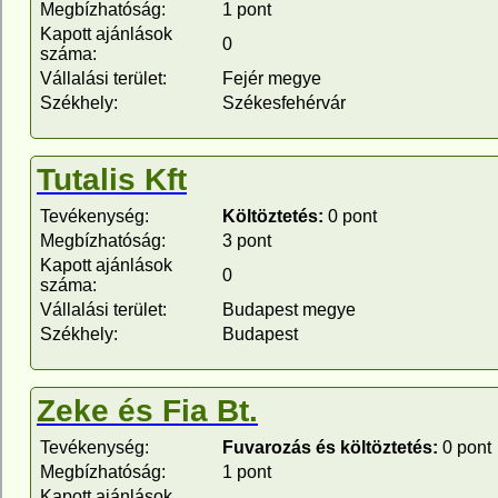
Megbízhatóság:
1 pont
Kapott ajánlások
0
száma:
Vállalási terület:
Fejér megye
Székhely:
Székesfehérvár
Tutalis Kft
Tevékenység:
Költöztetés:
0 pont
Megbízhatóság:
3 pont
Kapott ajánlások
0
száma:
Vállalási terület:
Budapest megye
Székhely:
Budapest
Zeke és Fia Bt.
Tevékenység:
Fuvarozás és költöztetés:
0 pont
Megbízhatóság:
1 pont
Kapott ajánlások