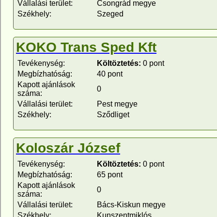
Vállalási terület:
Csongrád megye
Székhely:
Szeged
KOKO Trans Sped Kft
Tevékenység:
Költöztetés:
0 pont
Megbízhatóság:
40 pont
Kapott ajánlások
0
száma:
Vállalási terület:
Pest megye
Székhely:
Sződliget
Koloszár József
Tevékenység:
Költöztetés:
0 pont
Megbízhatóság:
65 pont
Kapott ajánlások
0
száma:
Vállalási terület:
Bács-Kiskun megye
Székhely:
Kunszentmiklós