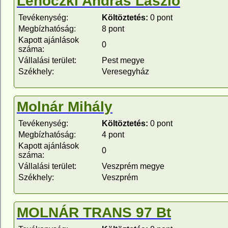
Lehóczki András László
Tevékenység:
Költöztetés:
0 pont
Megbízhatóság:
8 pont
Kapott ajánlások
0
száma:
Vállalási terület:
Pest megye
Székhely:
Veresegyház
Molnár Mihály
Tevékenység:
Költöztetés:
0 pont
Megbízhatóság:
4 pont
Kapott ajánlások
0
száma:
Vállalási terület:
Veszprém megye
Székhely:
Veszprém
MOLNÁR TRANS 97 Bt