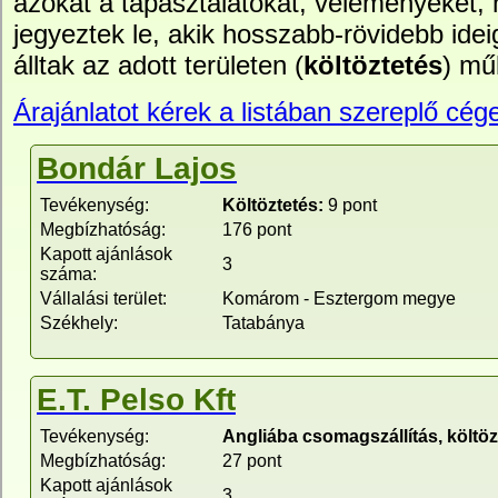
azokat a tapasztalatokat, véleményeket,
jegyeztek le, akik hosszabb-rövidebb idei
álltak az adott területen (
költöztetés
) mű
Árajánlatot kérek a listában szereplő cége
Bondár Lajos
Tevékenység:
Költöztetés:
9 pont
Megbízhatóság:
176 pont
Kapott ajánlások
3
száma:
Vállalási terület:
Komárom - Esztergom megye
Székhely:
Tatabánya
E.T. Pelso Kft
Tevékenység:
Angliába csomagszállítás, költöz
Megbízhatóság:
27 pont
Kapott ajánlások
3