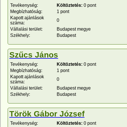
Tevékenység:
Költöztetés:
0 pont
Megbízhatóság:
1 pont
Kapott ajánlások
0
száma:
Vállalási terület:
Budapest megye
Székhely:
Budapest
Szűcs János
Tevékenység:
Költöztetés:
0 pont
Megbízhatóság:
1 pont
Kapott ajánlások
0
száma:
Vállalási terület:
Budapest megye
Székhely:
Budapest
Török Gábor József
Tevékenység:
Költöztetés:
0 pont