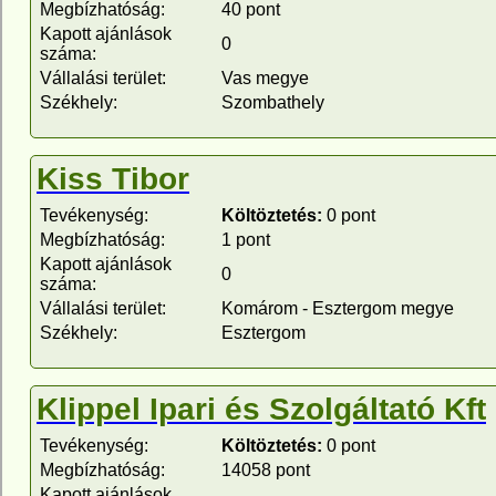
Megbízhatóság:
40 pont
Kapott ajánlások
0
száma:
Vállalási terület:
Vas megye
Székhely:
Szombathely
Kiss Tibor
Tevékenység:
Költöztetés:
0 pont
Megbízhatóság:
1 pont
Kapott ajánlások
0
száma:
Vállalási terület:
Komárom - Esztergom megye
Székhely:
Esztergom
Klippel Ipari és Szolgáltató Kft
Tevékenység:
Költöztetés:
0 pont
Megbízhatóság:
14058 pont
Kapott ajánlások