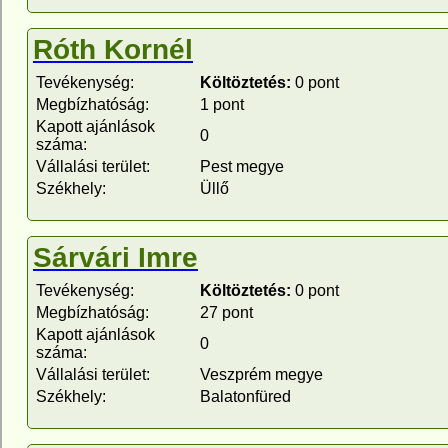
Róth Kornél
Tevékenység:
Költöztetés:
0 pont
Megbízhatóság:
1 pont
Kapott ajánlások
0
száma:
Vállalási terület:
Pest megye
Székhely:
Üllő
Sárvári Imre
Tevékenység:
Költöztetés:
0 pont
Megbízhatóság:
27 pont
Kapott ajánlások
0
száma:
Vállalási terület:
Veszprém megye
Székhely:
Balatonfüred