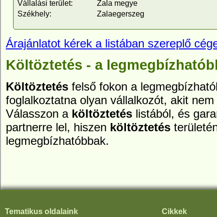
Vállalási terület:
Zala megye
Székhely:
Zalaegerszeg
Árajánlatot kérek a listában szereplő cége
Költöztetés - a legmegbízhatób
Költöztetés
felső fokon a legmegbízhatób
foglalkoztatna olyan vállalkozót, akit nem 
Válasszon a
költöztetés
listából, és gar
partnerre lel, hiszen
költöztetés
területé
legmegbízhatóbbak.
Tematikus oldalaink
Cikkek