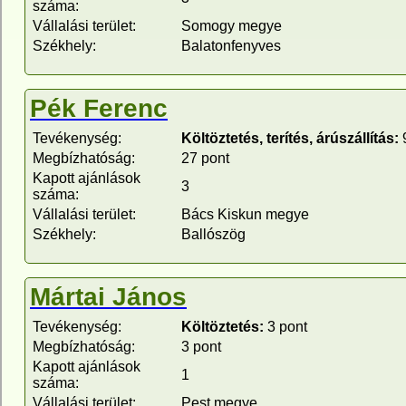
száma:
Vállalási terület:
Somogy megye
Székhely:
Balatonfenyves
Pék Ferenc
Tevékenység:
Költöztetés, terítés, árúszállítás:
9
Megbízhatóság:
27 pont
Kapott ajánlások
3
száma:
Vállalási terület:
Bács Kiskun megye
Székhely:
Ballószög
Mártai János
Tevékenység:
Költöztetés:
3 pont
Megbízhatóság:
3 pont
Kapott ajánlások
1
száma:
Vállalási terület:
Pest megye