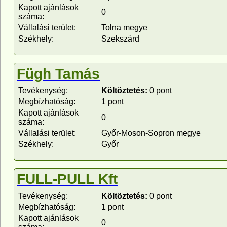
Kapott ajánlások
0
száma:
Vállalási terület:
Tolna megye
Székhely:
Szekszárd
Fügh Tamás
Tevékenység:
Költöztetés:
0 pont
Megbízhatóság:
1 pont
Kapott ajánlások
0
száma:
Vállalási terület:
Győr-Moson-Sopron megye
Székhely:
Győr
FULL-PULL Kft
Tevékenység:
Költöztetés:
0 pont
Megbízhatóság:
1 pont
Kapott ajánlások
0