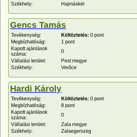
Székhely:
Hajmáskér
Gencs Tamás
Tevékenység:
Költöztetés:
0 pont
Megbízhatóság:
1 pont
Kapott ajánlások
0
száma:
Vállalási terület:
Pest megye
Székhely:
Verőce
Hardi Károly
Tevékenység:
Költöztetés:
0 pont
Megbízhatóság:
8 pont
Kapott ajánlások
0
száma:
Vállalási terület:
Zala megye
Székhely:
Zalaegerszeg