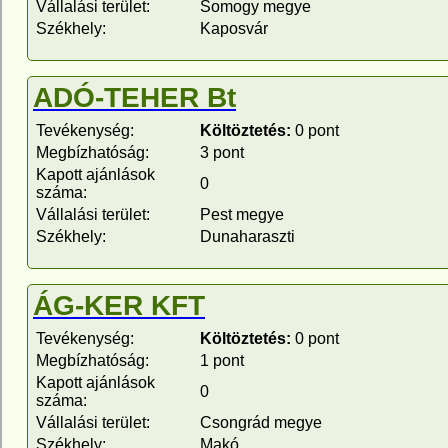
Vállalási terület:
Somogy megye
Székhely:
Kaposvár
ADÓ-TEHER Bt
Tevékenység:
Költöztetés:
0 pont
Megbízhatóság:
3 pont
Kapott ajánlások
0
száma:
Vállalási terület:
Pest megye
Székhely:
Dunaharaszti
ÁG-KER KFT
Tevékenység:
Költöztetés:
0 pont
Megbízhatóság:
1 pont
Kapott ajánlások
0
száma:
Vállalási terület:
Csongrád megye
Székhely:
Makó