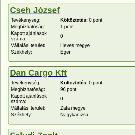
Cseh József
Tevékenység:
Költöztetés:
0 pont
Megbízhatóság:
1 pont
Kapott ajánlások
0
száma:
Vállalási terület:
Heves megye
Székhely:
Eger
Dan Cargo Kft
Tevékenység:
Költöztetés:
0 pont
Megbízhatóság:
96 pont
Kapott ajánlások
0
száma:
Vállalási terület:
Zala megye
Székhely:
Nagykanizsa