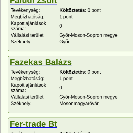
Faludi Zsolt
Tevékenység:
Költöztetés:
0 pont
Megbízhatóság:
1 pont
Kapott ajánlások
0
száma:
Vállalási terület:
Győr-Moson-Sopron megye
Székhely:
Győr
Fazekas Balázs
Tevékenység:
Költöztetés:
0 pont
Megbízhatóság:
1 pont
Kapott ajánlások
0
száma:
Vállalási terület:
Győr-Moson-Sopron megye
Székhely:
Mosonmagyaróvár
Fer-trade Bt