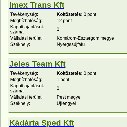
Imex Trans Kft
Tevékenység:
Költöztetés:
0 pont
Megbízhatóság:
12 pont
Kapott ajánlások
0
száma:
Vállalási terület:
Komárom-Esztergom megye
Székhely:
Nyergesújfalu
Jeles Team Kft
Tevékenység:
Költöztetés:
0 pont
Megbízhatóság:
1 pont
Kapott ajánlások
0
száma:
Vállalási terület:
Pest megye
Székhely:
Újlengyel
Kádárta Sped Kft