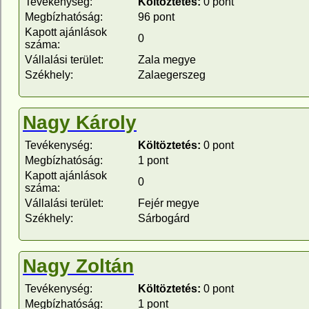
Tevékenység:
Költöztetés:
0 pont
Megbízhatóság:
96 pont
Kapott ajánlások
0
száma:
Vállalási terület:
Zala megye
Székhely:
Zalaegerszeg
Nagy Károly
Tevékenység:
Költöztetés:
0 pont
Megbízhatóság:
1 pont
Kapott ajánlások
0
száma:
Vállalási terület:
Fejér megye
Székhely:
Sárbogárd
Nagy Zoltán
Tevékenység:
Költöztetés:
0 pont
Megbízhatóság:
1 pont