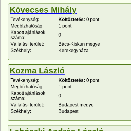
Kövecses Mihály
Tevékenység:
Költöztetés:
0 pont
Megbízhatóság:
1 pont
Kapott ajánlások
0
száma:
Vállalási terület:
Bács-Kiskun megye
Székhely:
Kerekegyháza
Kozma László
Tevékenység:
Költöztetés:
0 pont
Megbízhatóság:
1 pont
Kapott ajánlások
0
száma:
Vállalási terület:
Budapest megye
Székhely:
Budapest