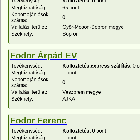
Tevékenység:
Költöztetés:
0 pont
Megbízhatóság:
65 pont
Kapott ajánlások
0
száma:
Vállalási terület:
Győr-Moson-Sopron megye
Székhely:
Sopron
Fodor Árpád EV
Tevékenység:
Költöztetés,express szállítás:
0 p
Megbízhatóság:
1 pont
Kapott ajánlások
0
száma:
Vállalási terület:
Veszprém megye
Székhely:
AJKA
Fodor Ferenc
Tevékenység:
Költöztetés:
0 pont
Megbízhatóság:
1 pont