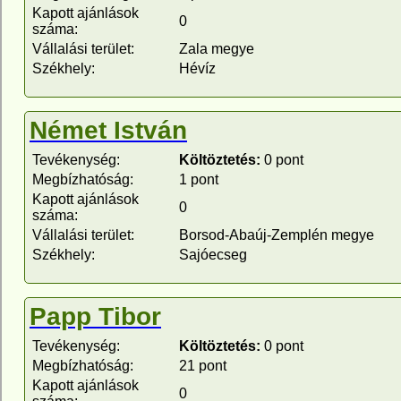
Kapott ajánlások
0
száma:
Vállalási terület:
Zala megye
Székhely:
Hévíz
Német István
Tevékenység:
Költöztetés:
0 pont
Megbízhatóság:
1 pont
Kapott ajánlások
0
száma:
Vállalási terület:
Borsod-Abaúj-Zemplén megye
Székhely:
Sajóecseg
Papp Tibor
Tevékenység:
Költöztetés:
0 pont
Megbízhatóság:
21 pont
Kapott ajánlások
0