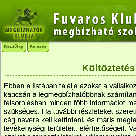
Kezdőlap
Keresés
Költöztetés
Ebben a listában találja azokat a vállalko
kapcsán a legmegbízhatóbbnak számítana
felsorolásban minden főbb információt me
szükséges. Ha további részleteket szere
cég nevére kell kattintani, és máris megtal
tevékenységi területeit, elérhetőségeit. Va