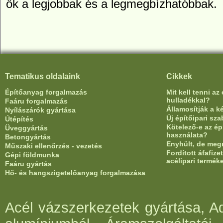
ők a legjobbak és a legmegbízhatóbbak.
Tematikus oldalaink
Cikkek
Építőanyag forgalmazás
Mit kell tenni az
hulladékkal?
Faáru forgalmazás
Államosítják a 
Nyílászárók gyártása
Új építőipari sz
Útépítés
Kötelező-e az ép
Üveggyártás
használata?
Betongyártás
Enyhült, de meg
Műszaki ellenőrzés - vezetés
Fordított áfafiz
Gépi földmunka
acélipari termék
Faáru gyártás
Hő- és hangszigetelőanyag forgalmazása
Acél vázszerkezetek gyártása, Ad