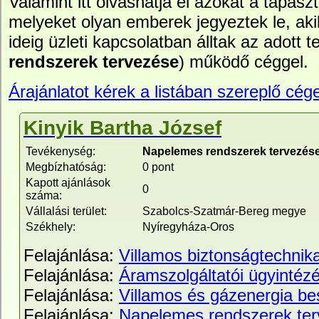
Valamint itt olvashatja el azokat a tapasz
melyeket olyan emberek jegyeztek le, ak
ideig üzleti kapcsolatban álltak az adott te
rendszerek tervezése
) működő céggel.
Árajánlatot kérek a listában szereplő cége
Kinyik Bartha József
Tevékenység:
Napelemes rendszerek tervezése
Megbízhatóság:
0 pont
Kapott ajánlások
0
száma:
Vállalási terület:
Szabolcs-Szatmár-Bereg megye
Székhely:
Nyíregyháza-Oros
Felajánlása:
Villamos biztonságtechnik
Felajánlása:
Áramszolgáltatói ügyintéz
Felajánlása:
Villamos és gázenergia be
Felajánlása:
Napelemes rendszerek te