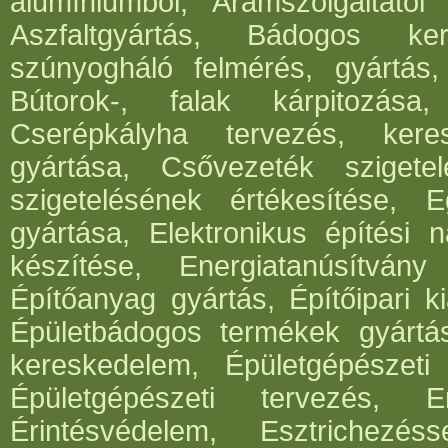
alumíniumból, Áramszolgáltatói 
Aszfaltgyártás, Bádogos ker
szúnyogháló felmérés, gyártás,
Bútorok-, falak kárpitozása,
Cserépkályha tervezés, kere
gyártása, Csővezeték szigete
szigetelésének értékesítése, 
gyártása, Elektronikus építési 
készítése, Energiatanúsítvány
Építőanyag gyártás, Építőipari ki
Épületbádogos termékek gyártása
kereskedelem, Épületgépészeti 
Épületgépészeti tervezés, E
Érintésvédelem, Esztrichezé