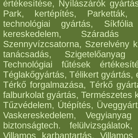
értékesítése, Nyílászárók gyártá
Park, kertépítés, Parketták, 
technológiai gyártás, Síkfóli
kereskedelem, Száradás g
Szennyvízcsatorna, Szerelvény k
tanácsadás, Szigetelőanyag g
Technológiai fűtések értékesít
Téglakőgyártás, Télikert gyártás,
Térkő forgalmazása, Térkő gyártá
falburkolat gyártás, Természetes 
Tűzvédelem, Útépítés, Üveggyártá
Vaskereskedelem, Vegyianyag g
biztonságtech. felülvizsgálato
Villamos karbantartás, Villamos