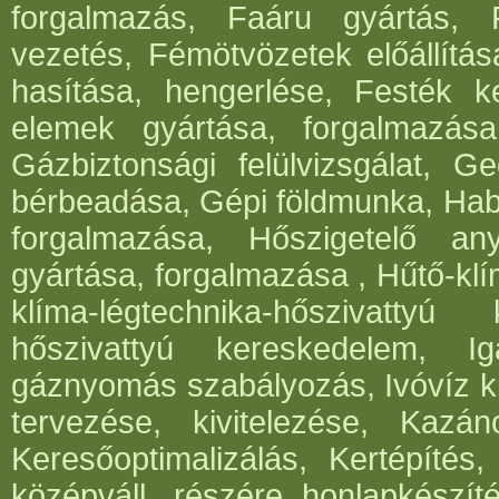
forgalmazás, Faáru gyártás, 
vezetés, Fémötvözetek előállítá
hasítása, hengerlése, Festék k
elemek gyártása, forgalmazása,
Gázbiztonsági felülvizsgálat, 
bérbeadása, Gépi földmunka, Hab
forgalmazása, Hőszigetelő an
gyártása, forgalmazása , Hűtő-klí
klíma-légtechnika-hőszivattyú 
hőszivattyú kereskedelem, I
gáznyomás szabályozás, Ivóvíz ki
tervezése, kivitelezése, Kazá
Keresőoptimalizálás, Kertépítés,
középváll. részére honlapkészít