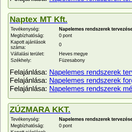
Naptex MT Kft.
Tevékenység:
Napelemes rendszerek tervezése
Megbízhatóság:
0 pont
Kapott ajánlások
0
száma:
Vállalási terület:
Heves megye
Székhely:
Füzesabony
Felajánlása:
Napelemes rendszerek te
Felajánlása:
Napelemes rendszerek fo
Felajánlása:
Napelemes rendszerek mé
ZÚZMARA KKT.
Tevékenység:
Napelemes rendszerek tervezése
Megbízhatóság:
0 pont