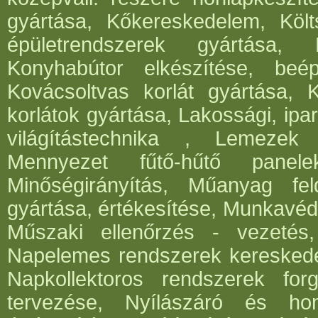
gyártása, Kőkereskedelem, Költ
épületrendszerek gyártása,
Konyhabútor elkészítése, beép
Kovácsoltvas korlát gyártása, 
korlátok gyártása, Lakossági, ipar
világítástechnika , Lemezek 
Mennyezet fűtő-hűtő panele
Minőségirányítás, Műanyag fe
gyártása, értékesítése, Munkavéde
Műszaki ellenőrzés - vezetés,
Napelemes rendszerek kereskede
Napkollektoros rendszerek for
tervezése, Nyílászáró és hom