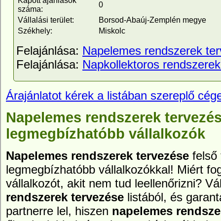
Kapott ajánlások
0
száma:
Vállalási terület:
Borsod-Abaúj-Zemplén megye
Székhely:
Miskolc
Felajánlása:
Napelemes rendszerek te
Felajánlása:
Napkollektoros rendszerek
Árajánlatot kérek a listában szereplő cége
Napelemes rendszerek tervezés
legmegbízhatóbb vállalkozók
Napelemes rendszerek tervezése
felső
legmegbízhatóbb vállalkozókkal! Miért fog
vállalkozót, akit nem tud leellenőrizni? 
rendszerek tervezése
listából, és garan
partnerre lel, hiszen
napelemes rendsze