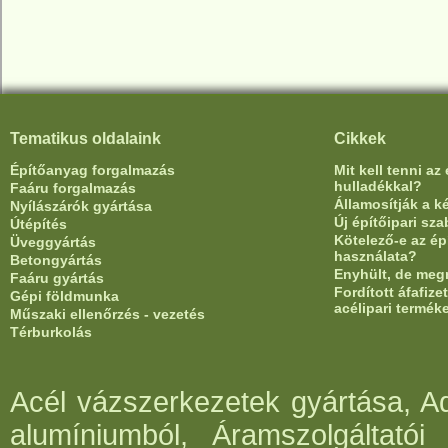
Tematikus oldalaink
Cikkek
Építőanyag forgalmazás
Mit kell tenni az
hulladékkal?
Faáru forgalmazás
Államosítják a 
Nyílászárók gyártása
Új építőipari sz
Útépítés
Kötelező-e az ép
Üveggyártás
használata?
Betongyártás
Enyhült, de meg
Faáru gyártás
Fordított áfafiz
Gépi földmunka
acélipari termék
Műszaki ellenőrzés - vezetés
Térburkolás
Acél vázszerkezetek gyártása, Ad
alumíniumból, Áramszolgáltatói 