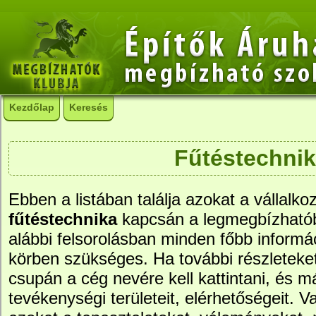
Kezdőlap
Keresés
Fűtéstechni
Ebben a listában találja azokat a vállalko
fűtéstechnika
kapcsán a legmegbízható
alábbi felsorolásban minden főbb informác
körben szükséges. Ha további részleteke
csupán a cég nevére kell kattintani, és má
tevékenységi területeit, elérhetőségeit. Va