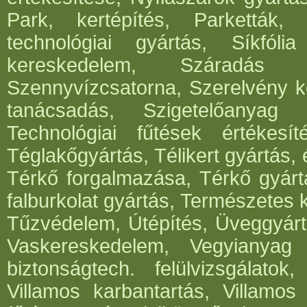
Park, kertépítés, Parketták, 
technológiai gyártás, Síkfóli
kereskedelem, Száradás g
Szennyvízcsatorna, Szerelvény k
tanácsadás, Szigetelőanyag g
Technológiai fűtések értékesít
Téglakőgyártás, Télikert gyártás,
Térkő forgalmazása, Térkő gyártá
falburkolat gyártás, Természetes 
Tűzvédelem, Útépítés, Üveggyártá
Vaskereskedelem, Vegyianyag g
biztonságtech. felülvizsgálato
Villamos karbantartás, Villamos