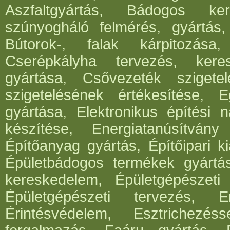
Aszfaltgyártás, Bádogos ker
szúnyogháló felmérés, gyártás,
Bútorok-, falak kárpitozása,
Cserépkályha tervezés, kere
gyártása, Csővezeték szigete
szigetelésének értékesítése, 
gyártása, Elektronikus építési 
készítése, Energiatanúsítvány
Építőanyag gyártás, Építőipari ki
Épületbádogos termékek gyártása
kereskedelem, Épületgépészeti 
Épületgépészeti tervezés, E
Érintésvédelem, Esztrichezé