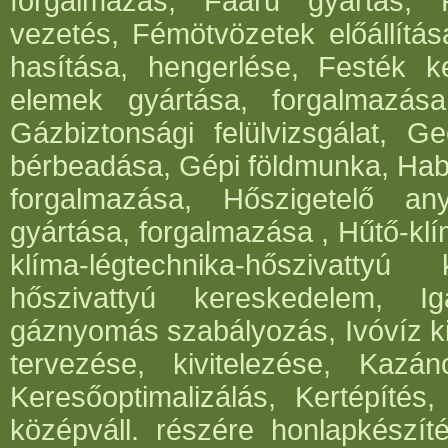
forgalmazás, Faáru gyártás, 
vezetés, Fémötvözetek előállítá
hasítása, hengerlése, Festék k
elemek gyártása, forgalmazása,
Gázbiztonsági felülvizsgálat, 
bérbeadása, Gépi földmunka, Hab
forgalmazása, Hőszigetelő an
gyártása, forgalmazása , Hűtő-klí
klíma-légtechnika-hőszivattyú 
hőszivattyú kereskedelem, I
gáznyomás szabályozás, Ivóvíz ki
tervezése, kivitelezése, Kazá
Keresőoptimalizálás, Kertépítés,
középváll. részére honlapkészít