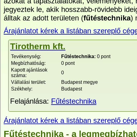
azokat a tapasztalatokat, véleményeket,
jegyeztek le, akik hosszabb-rövidebb idei
álltak az adott területen (
fűtéstechnika
)
Árajánlatot kérek a listában szereplő cége
Tirotherm kft.
Tevékenység:
Fűtéstechnika:
0 pont
Megbízhatóság:
0 pont
Kapott ajánlások
0
száma:
Vállalási terület:
Budapest megye
Székhely:
Budapest
Felajánlása:
Fűtéstechnika
Árajánlatot kérek a listában szereplő cége
Fűtéstechnika - a legmegbízhat