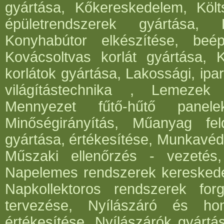
gyártása, Kőkereskedelem, Költ
épületrendszerek gyártása,
Konyhabútor elkészítése, beép
Kovácsoltvas korlát gyártása, 
korlátok gyártása, Lakossági, ipar
világítástechnika , Lemezek 
Mennyezet fűtő-hűtő panele
Minőségirányítás, Műanyag fe
gyártása, értékesítése, Munkavéde
Műszaki ellenőrzés - vezetés,
Napelemes rendszerek kereskede
Napkollektoros rendszerek for
tervezése, Nyílászáró és hom
értékesítése, Nyílászárók gyártá