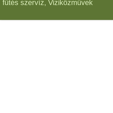
fűtés szervíz, Viziközművek