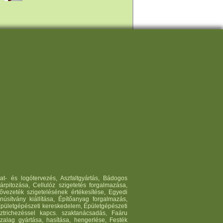
lat- és logótervezés, Aszfaltgyártás, Bádogos
árpitozása, Cellulóz szigetetés forgalmazása,
vezeték szigetelésének értékesítése, Egyedi
núsítvány kiállítása, Építőanyag forgalmazás,
 Épületgépészeti kereskedelem, Épületgépészeti
sztrichezéssel kapcs. szaktanácsadás, Faáru
zalag gyártása, hasítása, hengerlése, Festék