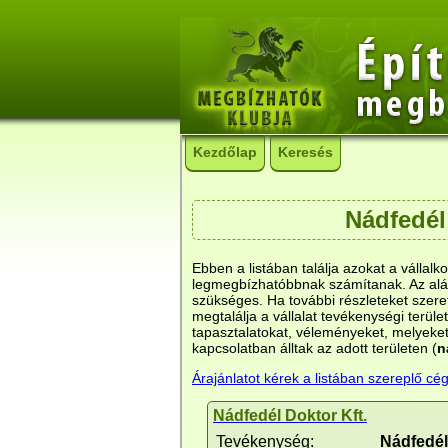
Kezdőlap
Keresés
Nádfedél 
Ebben a listában találja azokat a vállalk
legmegbízhatóbbnak számítanak. Az aláb
szükséges. Ha további részleteket szeret
megtalálja a vállalat tevékenységi terület
tapasztalatokat, véleményeket, melyeket
kapcsolatban álltak az adott területen (
n
Árajánlatot kérek a listában szereplő cég
Nádfedél Doktor Kft.
Tevékenység:
Nádfedél 