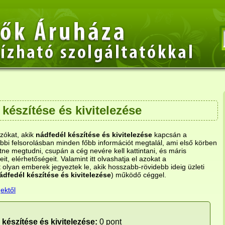
készítése és kivitelezése
ozókat, akik
nádfedél készítése és kivitelezése
kapcsán a
bi felsorolásban minden főbb információt megtalál, ami első körben
ne megtudni, csupán a cég nevére kell kattintani, és máris
eit, elérhetőségeit. Valamint itt olvashatja el azokat a
 olyan emberek jegyeztek le, akik hosszabb-rövidebb ideig üzleti
ádfedél készítése és kivitelezése
) működő céggel.
ektől
készítése és kivitelezése:
0 pont