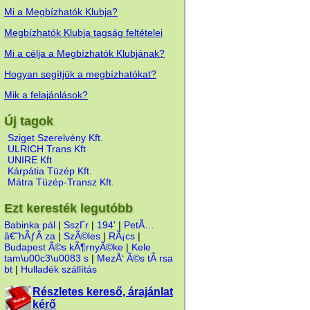
Mi a Megbízhatók Klubja?
Megbízhatók Klubja tagság feltételei
Mi a célja a Megbízhatók Klubjának?
Hogyan segítjük a megbízhatókat?
Mik a felajánlások?
Új tagok
Sziget Szerelvény Kft.
ULRICH Trans Kft
UNIRE Kft
Kárpátia Tüzép Kft.
Mátra Tüzép-Transz Kft.
Ezt keresték legutóbb
Babinka pál
|
SszГ­r
|
194'
|
PetÃ…
â€˜hÃƒÂ za
|
SzÃ©les
|
RÃ¡cs
|
Budapest Ã©s kÃ¶rnyÃ©ke
|
Kele
tam\u00c3\u0083 s
|
MezÅ‘ Ã©s tÃ rsa
bt
|
Hulladék szállítás
Részletes kereső, árajánlat
kérő