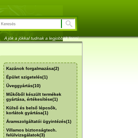
A jók a jókkal tudnak a legjobbak lenni
Kazánok forgalmazása(2)
Épület szigetelés(1)
Üveggyártás(10)
Műkőből készült termékek
gyártása, értékesítése(1)
Külső és belső lépcsők,
korlátok gyártása(1)
Áramszolgáltatói ügyintézés(1)
Villamos biztonságtech.
felülvizsgálatok(3)