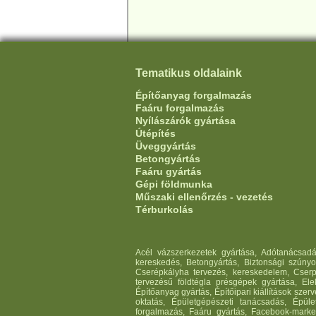
Tematikus oldalaink
Építőanyag forgalmazás
Faáru forgalmazás
Nyílászárók gyártása
Útépítés
Üveggyártás
Betongyártás
Faáru gyártás
Gépi földmunka
Műszaki ellenőrzés - vezetés
Térburkolás
Acél vázszerkezetek gyártása, Adótanácsadás,
kereskedés, Betongyártás, Biztonsági szúnyog
Cserépkályha tervezés, kereskedelem, Cserp
tervezésű földtégla présgépek gyártása, Elek
Építőanyag gyártás, Építőipari kiállítások sz
oktatás, Épületgépészeti tanácsadás, Épüle
forgalmazás, Faáru gyártás, Facebook-market