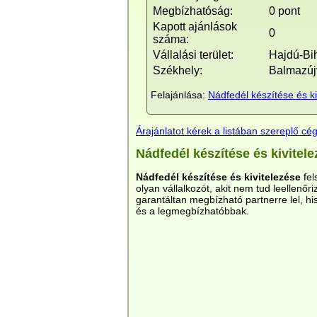
Megbízhatóság:
0 pont
Kapott ajánlások
0
száma:
Vállalási terület:
Hajdú-Bi
Székhely:
Balmazúj
Felajánlása:
Nádfedél készítése és ki
Árajánlatot kérek a listában szereplő cég
Nádfedél készítése és kivitel
Nádfedél készítése és kivitelezése
fel
olyan vállalkozót, akit nem tud leellenőr
garantáltan megbízható partnerre lel, h
és a legmegbízhatóbbak.