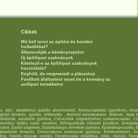
Cikkek
Mit kell tenni az építési és bontási
hulladékkal?
Államosítják a kéményseprést
Új építőipari szabványok
Kötelező-e az építőipari szabványok
használata?
Enyhült, de megmaradt a plázastop
Fordított áfafizetést vezet be a kormány az
acélipari termékekre
 Ajtó-, ablakkilincs gyártás alumíniumból, Áramszolgáltatói ügyintézés, Arcu
háló felmérés, gyártás, értékesítés , Burkolat kereskedelem, Bútorok-, falak k
ékályhák, kandallók gyártása, Csővezeték szigeteléséhez szaktanácsadás, Cső
tronikus építési napló vezetése, Előregyártható hőleadó készítése, Energiata
ervezése, Épület szigetelés, Épületbádogos termékek gyártása, Épületdiagnosztika,
tgépészeti tervezés, Ereszcsatorna rendszerek gyártása, Érintésvédelem, E
ing, Felelős műszaki vezetés, Fémötvözetek előállítása, öntés, ötvözés, Féms