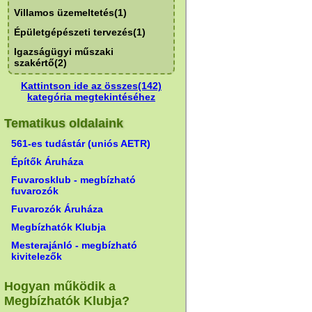
Villamos üzemeltetés(1)
Épületgépészeti tervezés(1)
Igazságügyi műszaki
szakértő(2)
Kattintson ide az összes(142)
kategória megtekintéséhez
Tematikus oldalaink
561-es tudástár (uniós AETR)
Építők Áruháza
Fuvarosklub - megbízható
fuvarozók
Fuvarozók Áruháza
Megbízhatók Klubja
Mesterajánló - megbízható
kivitelezők
Hogyan működik a
Megbízhatók Klubja?