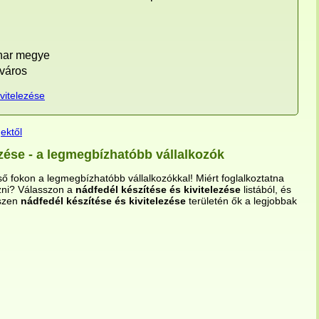
har megye
város
vitelezése
ektől
ezése - a legmegbízhatóbb vállalkozók
ső fokon a legmegbízhatóbb vállalkozókkal! Miért foglalkoztatna
izni? Válasszon a
nádfedél készítése és kivitelezése
listából, és
iszen
nádfedél készítése és kivitelezése
területén ők a legjobbak