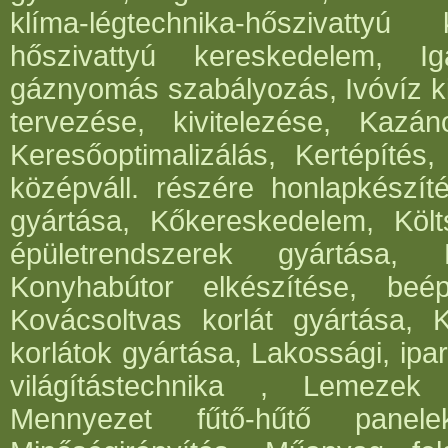
klíma-légtechnika-hőszivattyú 
hőszivattyú kereskedelem, I
gáznyomás szabályozás, Ivóvíz ki
tervezése, kivitelezése, Kazá
Keresőoptimalizálás, Kertépítés,
középváll. részére honlapkészít
gyártása, Kőkereskedelem, Költ
épületrendszerek gyártása,
Konyhabútor elkészítése, beép
Kovácsoltvas korlát gyártása, 
korlátok gyártása, Lakossági, ipar
világítástechnika , Lemezek 
Mennyezet fűtő-hűtő panele