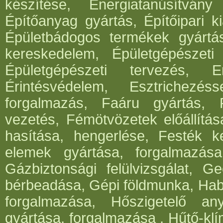
készítése, Energiatanúsítvány
Építőanyag gyártás, Építőipari ki
Épületbádogos termékek gyártása
kereskedelem, Épületgépészeti 
Épületgépészeti tervezés, E
Érintésvédelem, Esztrichezé
forgalmazás, Faáru gyártás, 
vezetés, Fémötvözetek előállítá
hasítása, hengerlése, Festék k
elemek gyártása, forgalmazása,
Gázbiztonsági felülvizsgálat, 
bérbeadása, Gépi földmunka, Hab
forgalmazása, Hőszigetelő an
gyártása, forgalmazása , Hűtő-klí