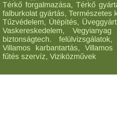
Térkő forgalmazása, Térkő gyártá
falburkolat gyártás, Természetes 
Tűzvédelem, Útépítés, Üveggyártá
Vaskereskedelem, Vegyianyag g
biztonságtech. felülvizsgálato
Villamos karbantartás, Villamos
fűtés szervíz, Viziközművek