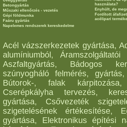
Üveggyártás
használata?
Betongyártás
Enyhült, de meg
Műszaki ellenőrzés - vezetés
Fordított áfafiz
Gépi földmunka
acélipari termék
Faáru gyártás
Napelemes rendszerek kereskedelme
Acél vázszerkezetek gyártása, Ad
alumíniumból, Áramszolgáltatói 
Aszfaltgyártás, Bádogos ker
szúnyogháló felmérés, gyártás,
Bútorok-, falak kárpitozása,
Cserépkályha tervezés, kere
gyártása, Csővezeték szigete
szigetelésének értékesítése, 
gyártása, Elektronikus építési 