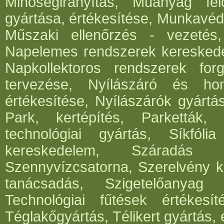
Minőségirányítás, Műanyag fe
gyártása, értékesítése, Munkavéde
Műszaki ellenőrzés - vezetés,
Napelemes rendszerek kereskede
Napkollektoros rendszerek for
tervezése, Nyílászáró és hom
értékesítése, Nyílászárók gyártá
Park, kertépítés, Parketták, 
technológiai gyártás, Síkfóli
kereskedelem, Száradás g
Szennyvízcsatorna, Szerelvény k
tanácsadás, Szigetelőanyag g
Technológiai fűtések értékesít
Téglakőgyártás, Télikert gyártás,