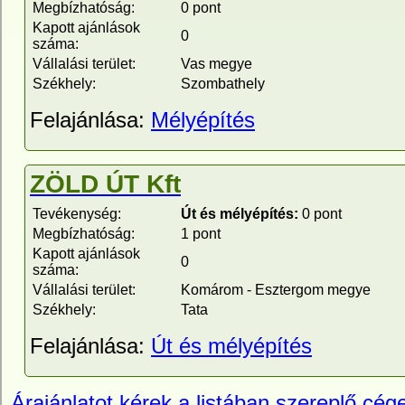
Megbízhatóság:
0 pont
Kapott ajánlások
0
száma:
Vállalási terület:
Vas megye
Székhely:
Szombathely
Felajánlása:
Mélyépítés
ZÖLD ÚT Kft
Tevékenység:
Út és mélyépítés:
0 pont
Megbízhatóság:
1 pont
Kapott ajánlások
0
száma:
Vállalási terület:
Komárom - Esztergom megye
Székhely:
Tata
Felajánlása:
Út és mélyépítés
Árajánlatot kérek a listában szereplő cége