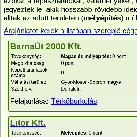
azokat a tapasztalatokat, véleményeket,
jegyeztek le, akik hosszabb-rövidebb idei
álltak az adott területen (
mélyépítés
) mű
Árajánlatot kérek a listában szereplő cége
BarnaÚt 2000 Kft.
Tevékenység:
Magas és mélyépítés:
0 pont
Megbízhatóság:
0 pont
Kapott ajánlások
0
száma:
Vállalási terület:
Győr-Moson-Sopron megye
Székhely:
Dunakiliti
Felajánlása:
Térkőburkolás
Litor Kft.
Tevékenység:
Mélyépítés:
0 pont