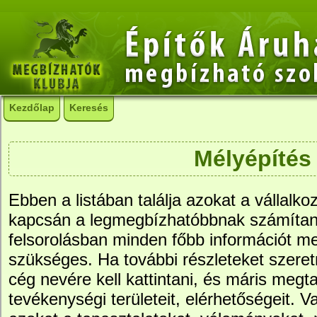
Kezdőlap
Keresés
Mélyépítés
Ebben a listában találja azokat a vállalko
kapcsán a legmegbízhatóbbnak számítana
felsorolásban minden főbb információt me
szükséges. Ha további részleteket szere
cég nevére kell kattintani, és máris megtal
tevékenységi területeit, elérhetőségeit. Va