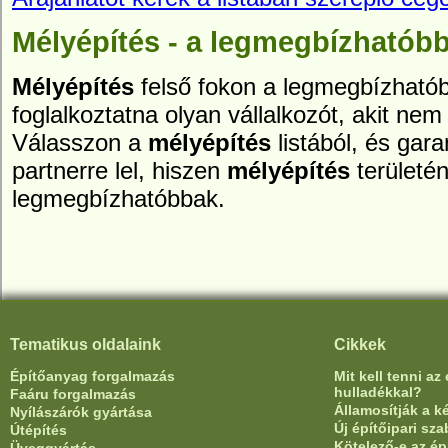
Mélyépítés - a legmegbízhatóbb
Mélyépítés
felső fokon a legmegbízhatóbb
foglalkoztatna olyan vállalkozót, akit nem 
Válasszon a
mélyépítés
listából, és gar
partnerre lel, hiszen
mélyépítés
területén
legmegbízhatóbbak.
Tematikus oldalaink
Cikkek
Építőanyag forgalmazás
Mit kell tenni az
hulladékkal?
Faáru forgalmazás
Államosítják a 
Nyílászárók gyártása
Új építőipari sz
Útépítés
Kötelező-e az ép