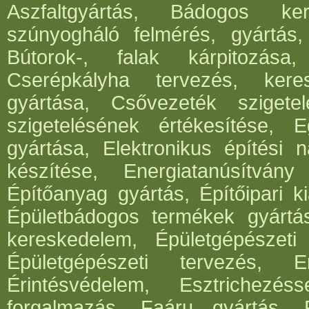
Aszfaltgyártás, Bádogos ker
szúnyogháló felmérés, gyártás,
Bútorok-, falak kárpitozása,
Cserépkályha tervezés, kere
gyártása, Csővezeték szigete
szigetelésének értékesítése, 
gyártása, Elektronikus építési 
készítése, Energiatanúsítvány
Építőanyag gyártás, Építőipari ki
Épületbádogos termékek gyártása
kereskedelem, Épületgépészeti 
Épületgépészeti tervezés, E
Érintésvédelem, Esztrichezé
forgalmazás, Faáru gyártás, 