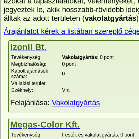
azokat a tapasztalatokat, véleményeket,
jegyeztek le, akik hosszabb-rövidebb idei
álltak az adott területen (
vakolatgyártás
Árajánlatot kérek a listában szereplő cége
Izonil Bt.
Tevékenység:
Vakolatgyártás:
0 pont
Megbízhatóság:
0 pont
Kapott ajánlások
0
száma:
Vállalási terület:
Székhely:
Virt
Felajánlása:
Vakolatgyártás
Megas-Color Kft.
Tevékenység:
Festék és vakolat gyártás: 0 pont