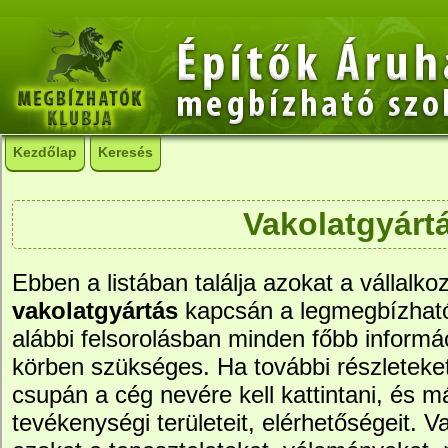
Kezdőlap
Keresés
Vakolatgyárt
Ebben a listában találja azokat a vállalko
vakolatgyártás
kapcsán a legmegbízhat
alábbi felsorolásban minden főbb informác
körben szükséges. Ha további részleteke
csupán a cég nevére kell kattintani, és má
tevékenységi területeit, elérhetőségeit. Va