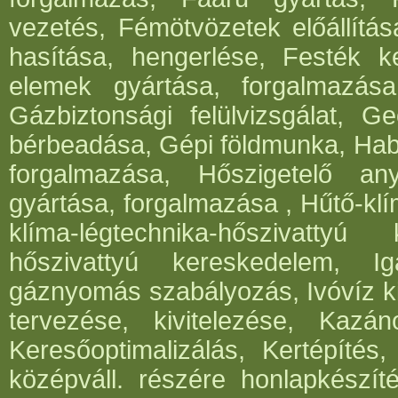
vezetés, Fémötvözetek előállítá
hasítása, hengerlése, Festék k
elemek gyártása, forgalmazása,
Gázbiztonsági felülvizsgálat, 
bérbeadása, Gépi földmunka, Hab
forgalmazása, Hőszigetelő an
gyártása, forgalmazása , Hűtő-klí
klíma-légtechnika-hőszivattyú 
hőszivattyú kereskedelem, I
gáznyomás szabályozás, Ivóvíz ki
tervezése, kivitelezése, Kazá
Keresőoptimalizálás, Kertépítés,
középváll. részére honlapkészít