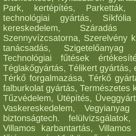
Park, kertépítés, Parketták, 
technológiai gyártás, Síkfóli
kereskedelem, Száradás g
Szennyvízcsatorna, Szerelvény k
tanácsadás, Szigetelőanyag g
Technológiai fűtések értékesít
Téglakőgyártás, Télikert gyártás,
Térkő forgalmazása, Térkő gyártá
falburkolat gyártás, Természetes 
Tűzvédelem, Útépítés, Üveggyártá
Vaskereskedelem, Vegyianyag g
biztonságtech. felülvizsgálato
Villamos karbantartás, Villamos