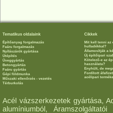
Tematikus oldalaink
Cikkek
Építőanyag forgalmazás
Mit kell tenni az
hulladékkal?
Faáru forgalmazás
Államosítják a 
Nyílászárók gyártása
Új építőipari sz
Útépítés
Kötelező-e az ép
Üveggyártás
használata?
Betongyártás
Enyhült, de meg
Faáru gyártás
Fordított áfafiz
Gépi földmunka
acélipari termék
Műszaki ellenőrzés - vezetés
Térburkolás
Acél vázszerkezetek gyártása, Ad
alumíniumból, Áramszolgáltatói 