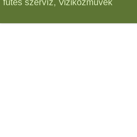
fűtés szervíz, Viziközművek