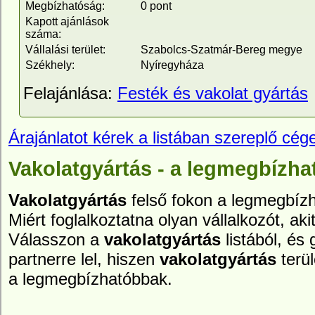
Megbízhatóság:
0 pont
Kapott ajánlások
száma:
Vállalási terület:
Szabolcs-Szatmár-Bereg megye
Székhely:
Nyíregyháza
Felajánlása:
Festék és vakolat gyártás
Árajánlatot kérek a listában szereplő cége
Vakolatgyártás - a legmegbízha
Vakolatgyártás
felső fokon a legmegbízh
Miért foglalkoztatna olyan vállalkozót, aki
Válasszon a
vakolatgyártás
listából, és
partnerre lel, hiszen
vakolatgyártás
terül
a legmegbízhatóbbak.