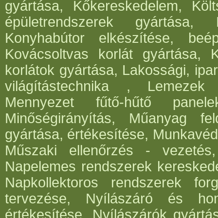
gyártása, Kőkereskedelem, Költ
épületrendszerek gyártása,
Konyhabútor elkészítése, beép
Kovácsoltvas korlát gyártása, 
korlátok gyártása, Lakossági, ipar
világítástechnika , Lemezek 
Mennyezet fűtő-hűtő panele
Minőségirányítás, Műanyag fe
gyártása, értékesítése, Munkavéde
Műszaki ellenőrzés - vezetés,
Napelemes rendszerek kereskede
Napkollektoros rendszerek for
tervezése, Nyílászáró és hom
értékesítése, Nyílászárók gyártá