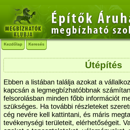
Kezdőlap
Keresés
Útépítés
Ebben a listában találja azokat a vállalko
kapcsán a legmegbízhatóbbnak számítana
felsorolásban minden főbb információt me
szükséges. Ha további részleteket szere
cég nevére kell kattintani, és máris megtal
tevékenységi területeit, elérhetőségeit. Va