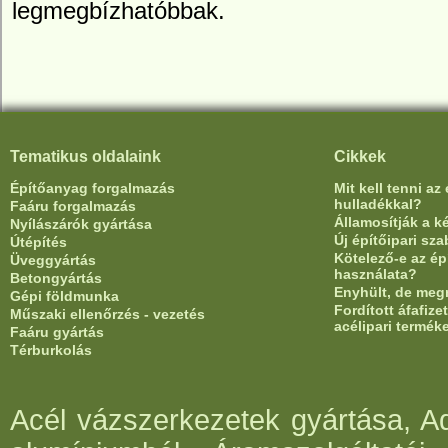
legmegbízhatóbbak.
Tematikus oldalaink
Cikkek
Építőanyag forgalmazás
Mit kell tenni az
hulladékkal?
Faáru forgalmazás
Államosítják a 
Nyílászárók gyártása
Új építőipari sz
Útépítés
Kötelező-e az ép
Üveggyártás
használata?
Betongyártás
Enyhült, de meg
Gépi földmunka
Fordított áfafiz
Műszaki ellenőrzés - vezetés
acélipari termék
Faáru gyártás
Térburkolás
Acél vázszerkezetek gyártása, Ad