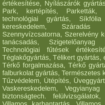
értékesítése, Nyílászárók gyártá
Park, kertépítés, Parketták, 
technológiai gyártás, Síkfóli
kereskedelem, Száradás g
Szennyvízcsatorna, Szerelvény k
tanácsadás, Szigetelőanyag g
Technológiai fűtések értékesít
Téglakőgyártás, Télikert gyártás,
Térkő forgalmazása, Térkő gyártá
falburkolat gyártás, Természetes 
Tűzvédelem, Útépítés, Üveggyártá
Vaskereskedelem, Vegyianyag g
biztonságtech. felülvizsgálato
Villamos karbantartás, Villamos