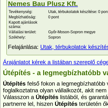
Nemes Bau Plusz Kft.
Tevékenység:
Utak, térbukolatok készítése: 0 pon
Megbízhatóság:
0 pont
Kapott ajánlások
száma:
Vállalási terület:
Győr-Moson-Sopron megye
Székhely:
Sopron
Felajánlása:
Utak, térbukolatok készíté
Árajánlatot kérek a listában szereplő cége
Útépítés - a legmegbízhatóbb v
Útépítés
felső fokon a legmegbízhatóbb v
foglalkoztatna olyan vállalkozót, akit nem 
Válasszon a
Útépítés
listából, és garant
partnerre lel, hiszen
Útépítés
területén ő