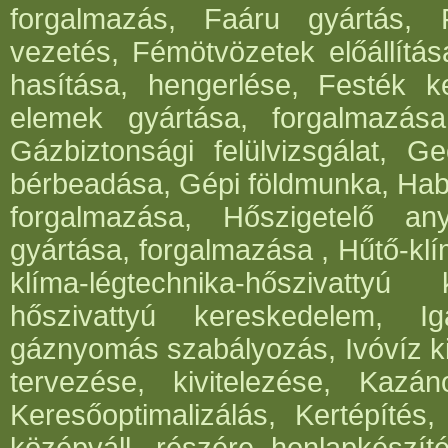
forgalmazás, Faáru gyártás, 
vezetés, Fémötvözetek előállítá
hasítása, hengerlése, Festék k
elemek gyártása, forgalmazása,
Gázbiztonsági felülvizsgálat, 
bérbeadása, Gépi földmunka, Hab
forgalmazása, Hőszigetelő an
gyártása, forgalmazása , Hűtő-klí
klíma-légtechnika-hőszivattyú 
hőszivattyú kereskedelem, I
gáznyomás szabályozás, Ivóvíz ki
tervezése, kivitelezése, Kazá
Keresőoptimalizálás, Kertépítés,