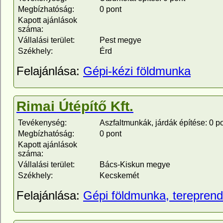
Megbízhatóság:
0 pont
Kapott ajánlások
száma:
Vállalási terület:
Pest megye
Székhely:
Érd
Felajánlása:
Gépi-kézi földmunka
Rimai Útépítő Kft.
Tevékenység:
Aszfaltmunkák, járdák építése: 0 p
Megbízhatóság:
0 pont
Kapott ajánlások
száma:
Vállalási terület:
Bács-Kiskun megye
Székhely:
Kecskemét
Felajánlása:
Gépi földmunka, terepren