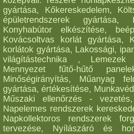
középváll. részére honlapkészít
gyártása, Kőkereskedelem, Költ
épületrendszerek gyártása,
Konyhabútor elkészítése, beép
Kovácsoltvas korlát gyártása, 
korlátok gyártása, Lakossági, ipar
világítástechnika , Lemezek 
Mennyezet fűtő-hűtő panele
Minőségirányítás, Műanyag fe
gyártása, értékesítése, Munkavéde
Műszaki ellenőrzés - vezetés,
Napelemes rendszerek kereskede
Napkollektoros rendszerek for
tervezése, Nyílászáró és hom