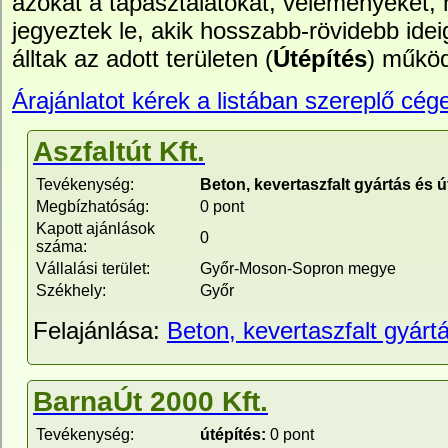
azokat a tapasztalatokat, véleményeket,
jegyeztek le, akik hosszabb-rövidebb idei
álltak az adott területen (
Útépítés
) működ
Árajánlatot kérek a listában szereplő cége
Aszfaltút Kft.
Tevékenység:
Beton, kevertaszfalt gyártás és ú
Megbízhatóság:
0 pont
Kapott ajánlások
0
száma:
Vállalási terület:
Győr-Moson-Sopron megye
Székhely:
Győr
Felajánlása:
Beton, kevertaszfalt gyárt
BarnaÚt 2000 Kft.
Tevékenység:
útépítés:
0 pont