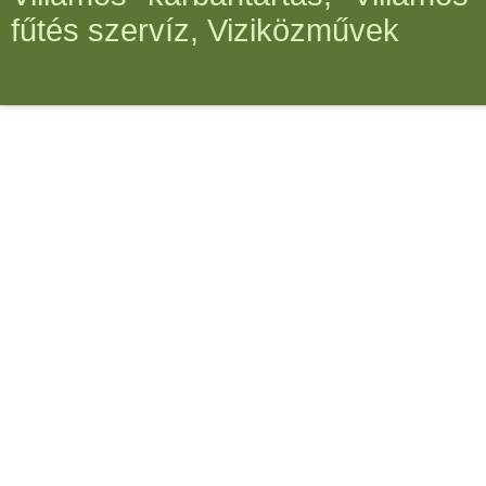
fűtés szervíz, Viziközművek