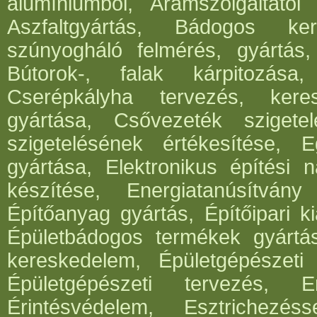
alumíniumból, Áramszolgáltatói 
Aszfaltgyártás, Bádogos ker
szúnyogháló felmérés, gyártás,
Bútorok-, falak kárpitozása,
Cserépkályha tervezés, kere
gyártása, Csővezeték szigete
szigetelésének értékesítése, 
gyártása, Elektronikus építési 
készítése, Energiatanúsítvány
Építőanyag gyártás, Építőipari ki
Épületbádogos termékek gyártása
kereskedelem, Épületgépészeti 
Épületgépészeti tervezés, E
Érintésvédelem, Esztrichezé