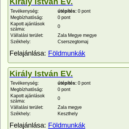
Király István EV.
Tevékenység:
útépítés:
0 pont
Megbízhatóság:
0 pont
Kapott ajánlások
0
száma:
Vállalási terület:
Zala Megye megye
Székhely:
Cserszegtomaj
Felajánlása:
Földmunkák
Király István EV.
Tevékenység:
útépítés:
0 pont
Megbízhatóság:
0 pont
Kapott ajánlások
0
száma:
Vállalási terület:
Zala megye
Székhely:
Keszthely
Felajánlása:
Földmunkák