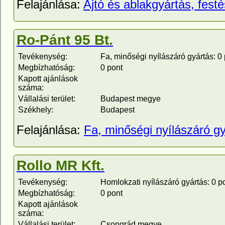
Felajánlása:
Ajtó és ablakgyártás, festé
Ro-Pánt 95 Bt.
Tevékenység:
Fa, minőségi nyílászáró gyártás: 0
Megbízhatóság:
0 pont
Kapott ajánlások
száma:
Vállalási terület:
Budapest megye
Székhely:
Budapest
Felajánlása:
Fa, minőségi nyílászáró g
Rollo MR Kft.
Tevékenység:
Homlokzati nyílászáró gyártás: 0 p
Megbízhatóság:
0 pont
Kapott ajánlások
száma:
Vállalási terület:
Csongrád megye