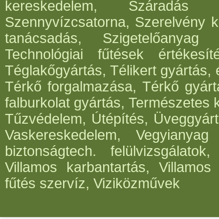
kereskedelem, Száradás g
Szennyvízcsatorna, Szerelvény k
tanácsadás, Szigetelőanyag g
Technológiai fűtések értékesít
Téglakőgyártás, Télikert gyártás,
Térkő forgalmazása, Térkő gyártá
falburkolat gyártás, Természetes 
Tűzvédelem, Útépítés, Üveggyártá
Vaskereskedelem, Vegyianyag g
biztonságtech. felülvizsgálato
Villamos karbantartás, Villamos
fűtés szervíz, Viziközművek