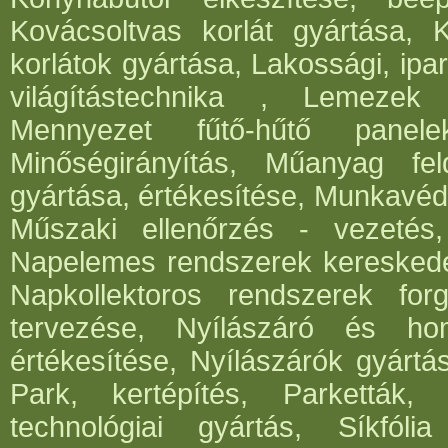
Kovácsoltvas korlát gyártása, 
korlátok gyártása, Lakossági, ipar
világítástechnika , Lemezek 
Mennyezet fűtő-hűtő panele
Minőségirányítás, Műanyag fe
gyártása, értékesítése, Munkavéde
Műszaki ellenőrzés - vezetés,
Napelemes rendszerek kereskede
Napkollektoros rendszerek for
tervezése, Nyílászáró és hom
értékesítése, Nyílászárók gyártá
Park, kertépítés, Parketták, 
technológiai gyártás, Síkfóli