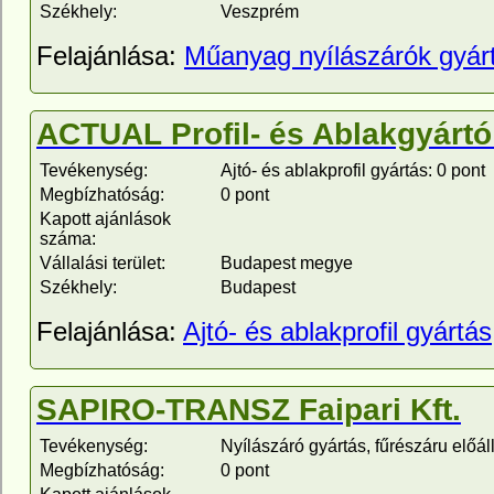
Székhely:
Veszprém
Felajánlása:
Műanyag nyílászárók gyár
ACTUAL Profil- és Ablakgyártó 
Tevékenység:
Ajtó- és ablakprofil gyártás: 0 pont
Megbízhatóság:
0 pont
Kapott ajánlások
száma:
Vállalási terület:
Budapest megye
Székhely:
Budapest
Felajánlása:
Ajtó- és ablakprofil gyártás
SAPIRO-TRANSZ Faipari Kft.
Tevékenység:
Nyílászáró gyártás, fűrészáru előáll
Megbízhatóság:
0 pont