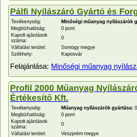
Pálfi Nyílászáró Gyártó és For
Tevékenység:
Minőségi műanyag nyílászárók g
Megbízhatóság:
0 pont
Kapott ajánlások
0
száma:
Vállalási terület:
Somogy megye
Székhely:
Kaposvár
Felajánlása:
Minőségi műanyag nyílász
Profil 2000 Műanyag Nyílászár
Értékesítő Kft.
Tevékenység:
Műanyag nyílászárók gyártása:
0
Megbízhatóság:
0 pont
Kapott ajánlások
0
száma:
Vállalási terület:
Veszprém megye