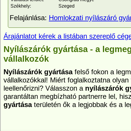
Székhely:
Szeged
Felajánlása:
Homlokzati nyílászáró gyá
Árajánlatot kérek a listában szereplő cége
Nyílászárók gyártása - a legme
vállalkozók
Nyílászárók gyártása
felső fokon a leg
vállalkozókkal! Miért foglalkoztatna olyan 
leellenőrizni? Válasszon a
nyílászárók g
garantáltan megbízható partnerre lel, hi
gyártása
területén ők a legjobbak és a 