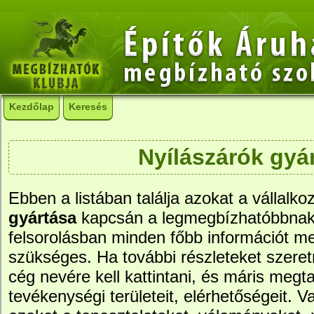
Kezdőlap
Keresés
Nyílászárók gyá
Ebben a listában találja azokat a vállalko
gyártása
kapcsán a legmegbízhatóbbnak 
felsorolásban minden főbb információt me
szükséges. Ha további részleteket szere
cég nevére kell kattintani, és máris megtal
tevékenységi területeit, elérhetőségeit. Va