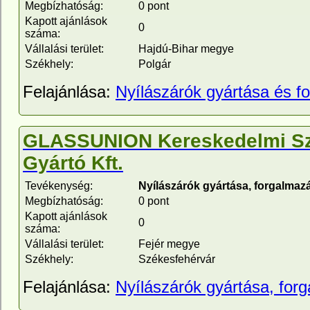
Megbízhatóság:
0 pont
Kapott ajánlások
0
száma:
Vállalási terület:
Hajdú-Bihar megye
Székhely:
Polgár
Felajánlása:
Nyílászárók gyártása és f
GLASSUNION Kereskedelmi Szo
Gyártó Kft.
Tevékenység:
Nyílászárók gyártása, forgalmaz
Megbízhatóság:
0 pont
Kapott ajánlások
0
száma:
Vállalási terület:
Fejér megye
Székhely:
Székesfehérvár
Felajánlása:
Nyílászárók gyártása, for