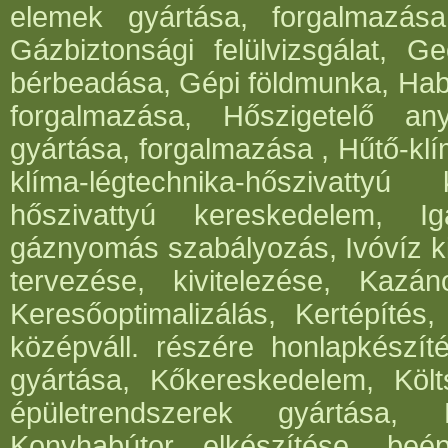
elemek gyártása, forgalmazása,
Gázbiztonsági felülvizsgálat, 
bérbeadása, Gépi földmunka, Hab
forgalmazása, Hőszigetelő an
gyártása, forgalmazása , Hűtő-klí
klíma-légtechnika-hőszivattyú 
hőszivattyú kereskedelem, I
gáznyomás szabályozás, Ivóvíz ki
tervezése, kivitelezése, Kazá
Keresőoptimalizálás, Kertépítés,
középváll. részére honlapkészít
gyártása, Kőkereskedelem, Költ
épületrendszerek gyártása,
Konyhabútor elkészítése, beép