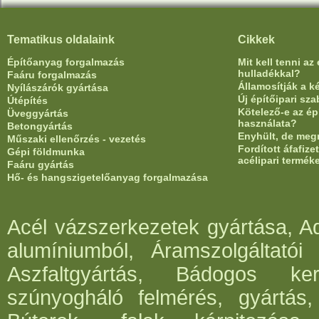
Tematikus oldalaink
Cikkek
Építőanyag forgalmazás
Mit kell tenni az
hulladékkal?
Faáru forgalmazás
Államosítják a 
Nyílászárók gyártása
Új építőipari sz
Útépítés
Kötelező-e az ép
Üveggyártás
használata?
Betongyártás
Enyhült, de meg
Műszaki ellenőrzés - vezetés
Fordított áfafiz
Gépi földmunka
acélipari termék
Faáru gyártás
Hő- és hangszigetelőanyag forgalmazása
Acél vázszerkezetek gyártása, Ad
alumíniumból, Áramszolgáltatói 
Aszfaltgyártás, Bádogos ker
szúnyogháló felmérés, gyártás,