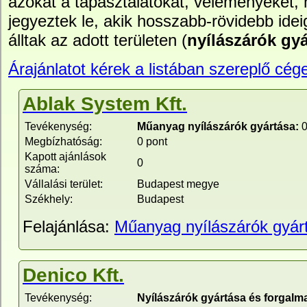
azokat a tapasztalatokat, véleményeket,
jegyeztek le, akik hosszabb-rövidebb idei
álltak az adott területen (
nyílászárók gy
Árajánlatot kérek a listában szereplő cége
Ablak System Kft.
Tevékenység:
Műanyag nyílászárók gyártása:
0
Megbízhatóság:
0 pont
Kapott ajánlások
0
száma:
Vállalási terület:
Budapest megye
Székhely:
Budapest
Felajánlása:
Műanyag nyílászárók gyár
Denico Kft.
Tevékenység:
Nyílászárók gyártása és forgalm