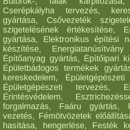
Bútorok-, falak kárpitozása,
Cserépkályha tervezés, kere
gyártása, Csővezeték szigete
szigetelésének értékesítése, 
gyártása, Elektronikus építési 
készítése, Energiatanúsítvány
Építőanyag gyártás, Építőipari ki
Épületbádogos termékek gyártása
kereskedelem, Épületgépészeti 
Épületgépészeti tervezés, E
Érintésvédelem, Esztrichezé
forgalmazás, Faáru gyártás, 
vezetés, Fémötvözetek előállítá
hasítása, hengerlése, Festék k