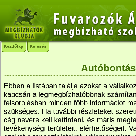
Kezdőlap
Keresés
Autóbontás
Ebben a listában találja azokat a vállalko
kapcsán a legmegbízhatóbbnak számítana
felsorolásban minden főbb információt me
szükséges. Ha további részleteket szere
cég nevére kell kattintani, és máris megtal
tevékenységi területeit, elérhetőségeit. Va