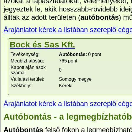
azokat a tapasztalatokat, véleményeket,
jegyeztek le, akik hosszabb-rövidebb idei
álltak az adott területen (
autóbontás
) m
Árajánlatot kérek a listában szereplő cége
Bock és Sas Kft.
Tevékenység:
Autóbontás:
0 pont
Megbízhatóság:
765 pont
Kapott ajánlások
0
száma:
Vállalási terület:
Somogy megye
Székhely:
Kereki
Árajánlatot kérek a listában szereplő cége
Autóbontás - a legmegbízhatób
Autóbontás
felső fokon a legmegbízhatób