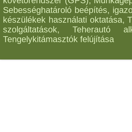
követőrendszer (GPS), Munkagépe
Sebességhatároló beépítés, igazo
készülékek használati oktatása, 
szolgáltatások, Teherautó al
Tengelykitámasztók felújítása