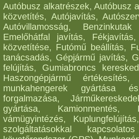
Autóbusz alkatrészek, Autóbusz al
közvetítés, Autójavítás, Autósze
Autóvillamosság, Benzinkutak
Emelőhátfal javítás, Fékjavítás
közvetítése, Futómű beállítás, 
tanácsadás, Gépjármű javítás, G
felújítás, Gumiabroncs keresked
Haszongépjármű értékesítés, 
munkahengerek gyártása és 
forgalmazása, Járműkereskede
gyártása, Kamionmentés, K
vámügyintézés, Kuplungfelújítás
szolgáltatásokkal kapcsola