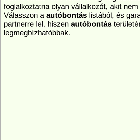
foglalkoztatna olyan vállalkozót, akit nem 
Válasszon a
autóbontás
listából, és ga
partnerre lel, hiszen
autóbontás
területé
legmegbízhatóbbak.