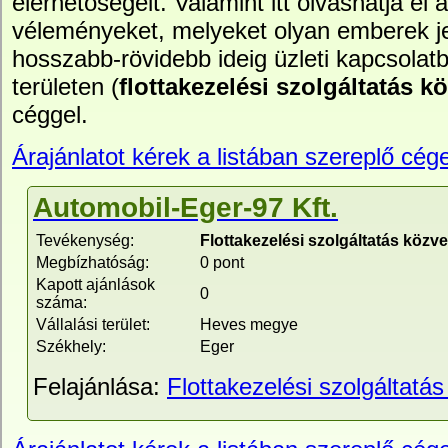
elérhetőségeit. Valamint itt olvashatja el 
véleményeket, melyeket olyan emberek je
hosszabb-rövidebb ideig üzleti kapcsolatb
területen (
flottakezelési szolgáltatás k
céggel.
Árajánlatot kérek a listában szereplő cége
Automobil-Eger-97 Kft.
Tevékenység:
Flottakezelési szolgáltatás közve
Megbízhatóság:
0 pont
Kapott ajánlások
0
száma:
Vállalási terület:
Heves megye
Székhely:
Eger
Felajánlása:
Flottakezelési szolgáltatás