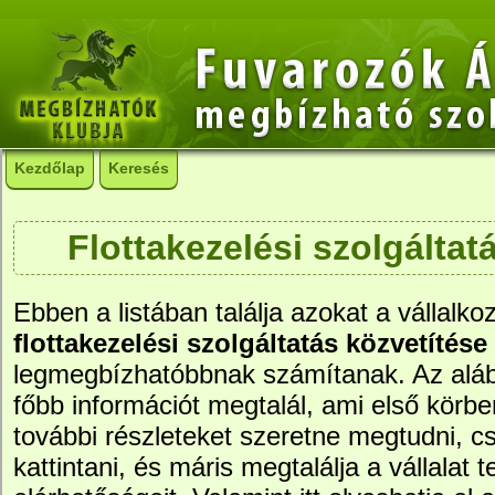
Kezdőlap
Keresés
Flottakezelési szolgáltat
Ebben a listában találja azokat a vállalko
flottakezelési szolgáltatás közvetítése
legmegbízhatóbbnak számítanak. Az aláb
főbb információt megtalál, ami első körb
további részleteket szeretne megtudni, c
kattintani, és máris megtalálja a vállalat t