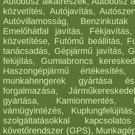
Autóbusz alkatrészek, Autóbusz al
közvetítés, Autójavítás, Autósze
Autóvillamosság, Benzinkutak
Emelőhátfal javítás, Fékjavítás
közvetítése, Futómű beállítás, 
tanácsadás, Gépjármű javítás, G
felújítás, Gumiabroncs keresked
Haszongépjármű értékesítés, 
munkahengerek gyártása és 
forgalmazása, Járműkereskede
gyártása, Kamionmentés, K
vámügyintézés, Kuplungfelújítás
szolgáltatásokkal kapcsola
követőrendszer (GPS), Munkagépe