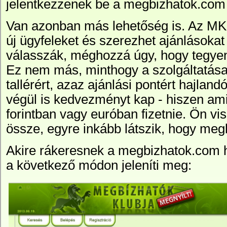
jelentkezzenek be a megbizhatok.com 
Van azonban más lehetőség is. Az MK
új ügyfeleket és szerezhet ajánlásokat 
válasszák, méghozzá úgy, hogy tegye
Ez nem más, minthogy a szolgáltatása
tallérért, azaz ajánlási pontért hajla
végül is kedvezményt kap - hiszen amit 
forintban vagy euróban fizetnie. Ön vi
össze, egyre inkább látszik, hogy meg
Akire rákeresnek a megbizhatok.com h
a következő módon jeleníti meg: