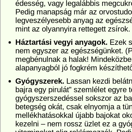
édesség, vagy legalábbis megcukro
Pedig manapság már az orvostudomá
legveszélyesebb anyag az egészsé
mint az olyannyira rettegett zsírok.
Háztartási vegyi anyagok.
Ezek s
nem egyszer az egészségünket. (P
megbénulnak a halak! Mindeközbe
alapanyagból jó fogkrém készíthető 
Gyógyszerek.
Lassan kezdi belátn
bajra egy pirulát” szemlélet egyre t
gyógyszerszedéssel sokszor az ba
betegség okát, csak elnyomja a tü
mellékhatásokkal újabb bajokat oko
kezelni – nem rossz üzlet ez a gyó