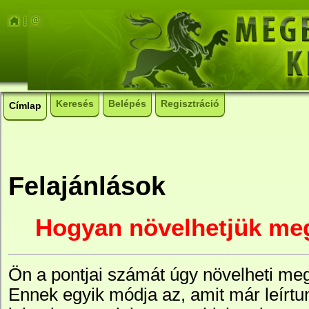
Keresés
Belépés
Regisztráció
Címlap
Felajánlások
Hogyan növelhetjük me
Ön a pontjai számát úgy növelheti meg
Ennek egyik módja az, amit már leírtun