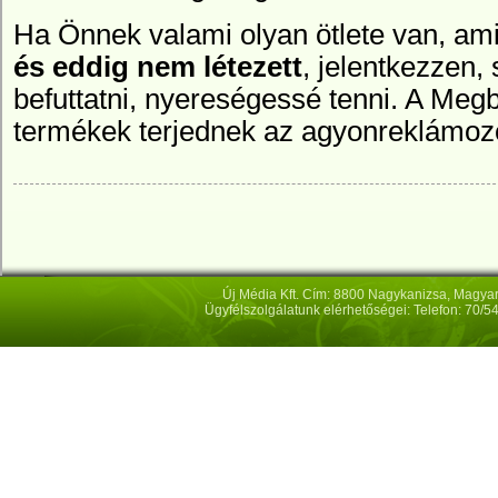
Ha Önnek valami olyan ötlete van, am
és eddig nem létezett
, jelentkezzen,
befuttatni,
nyereségessé tenni.
A Megbí
termékek terjednek az agyonreklámozot
Új Média Kft. Cím: 8800 Nagykanizsa, Magya
Ügyfélszolgálatunk elérhetőségei: Telefon: 70/