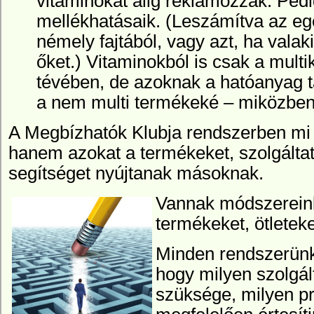
vitaminokat alig reklámozzák. Ped
mellékhatásaik. (Leszámítva az e
némely fajtából, vagy azt, ha vala
őket.) Vitaminokból is csak a mult
tévében, de azoknak a hatóanyag t
a nem multi termékeké – miközben
A Megbízhatók Klubja rendszerben mi 
hanem
azokat a termékeket, szolgálta
segítséget nyújtanak másoknak.
Vannak módszereink 
termékeket, ötleteke
Minden rendszerünk
hogy milyen szolgál
szüksége, milyen p