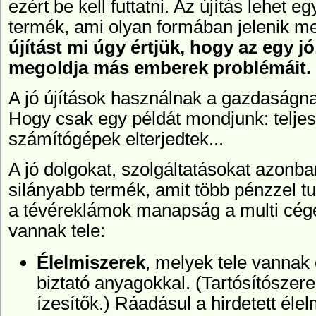
ezért be kell futtatni. Az újítás lehet e
termék, ami olyan formában jelenik m
újítást mi úgy értjük, hogy az egy j
megoldja más emberek problémáit.
A jó újítások használnak a gazdaságna
Hogy csak egy példát mondjunk: teljese
számítógépek elterjedtek...
A jó dolgokat, szolgáltatásokat azonb
silányabb termék, amit több pénzzel t
a
tévéreklámok manapság a multi cég
vannak tele:
Élelmiszerek
, melyek tele vannak
biztató anyagokkal. (Tartósítósze
ízesítők.) Ráadásul a hirdetett éle