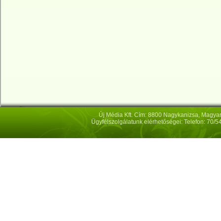
Új Média Kft. Cím: 8800 Nagykanizsa, Magya
Ügyfélszolgálatunk elérhetőségei: Telefon: 70/