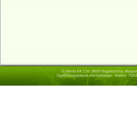
Új Média Kft. Cím: 8800 Nagykanizsa, Magya
Ügyfélszolgálatunk elérhetőségei: Telefon: 70/