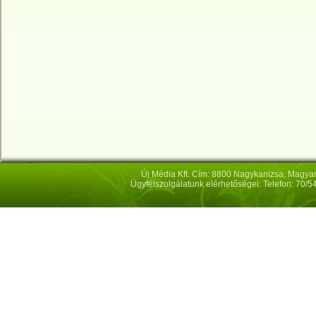
Új Média Kft. Cím: 8800 Nagykanizsa, Magya
Ügyfélszolgálatunk elérhetőségei: Telefon: 70/