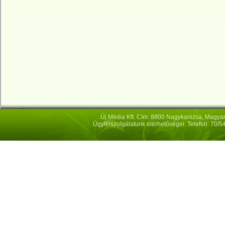
Új Média Kft. Cím: 8800 Nagykanizsa, Magya
Ügyfélszolgálatunk elérhetőségei: Telefon: 70/