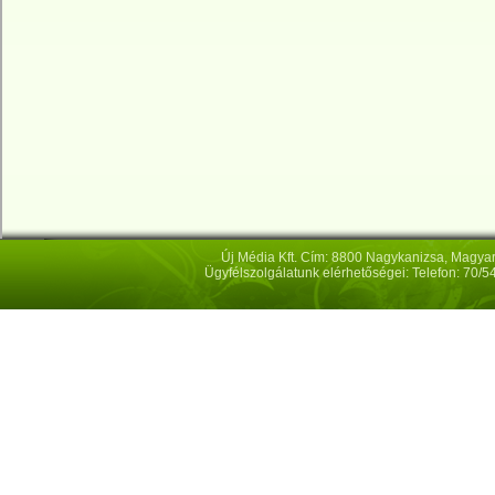
Új Média Kft. Cím: 8800 Nagykanizsa, Magya
Ügyfélszolgálatunk elérhetőségei: Telefon: 70/