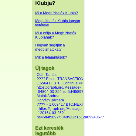
Klubja?
Mi a Megbízhatók Klubja?
Megbízhatók Klubja tagság
feltételei
Mi a célja a Megbízhatók
Klubjának?
Hogyan segítjük a
megbízhatókat?
Mik a felajánlások?
Új tagok
Oláh Tamás
???? Email: TRANSACTION
1.656413 BTC. Continue =>
https://graph.org/Message-
-04804-03-25?hs=5d4f5897
Matók Andrea
Horváth Barbara
???? + 1.609417 BTC.NEXT
- https://graph.org/Message-
-120154-03-25?
hs=5d4f5897f6349522b1512a69940677
Ezt keresték
legutóbb