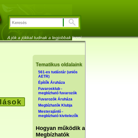
A jók a jókkal tudnak a legjobbak lenni
Tematikus oldalaink
561-es tudástár (uniós
AETR)
Építők Áruháza
Fuvarosklub -
megbízható fuvarozók
Fuvarozók Áruháza
lások
Megbízhatók Klubja
Mesterajánló -
megbízható kivitelezők
Hogyan működik a
Megbízhatók