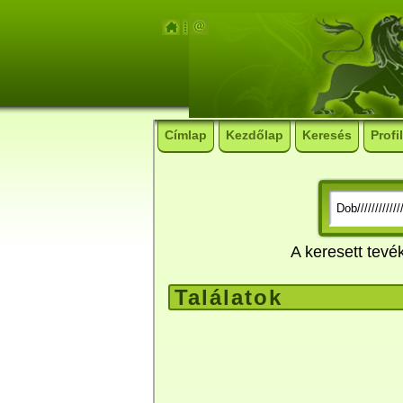
Címlap
Kezdőlap
Keresés
Profil
A keresett tev
Találatok