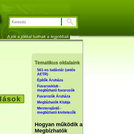
A jók a jókkal tudnak a legjobbak lenni
Tematikus oldalaink
561-es tudástár (uniós
AETR)
Építők Áruháza
Fuvarosklub -
megbízható fuvarozók
Fuvarozók Áruháza
lások
Megbízhatók Klubja
Mesterajánló -
megbízható kivitelezők
Hogyan működik a
Megbízhatók