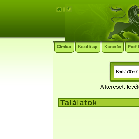
Címlap
Kezdőlap
Keresés
Profil
A keresett tev
Találatok