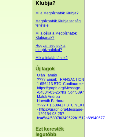
Klubja?
Mi a Megbízhatók Klubja?
Megbízhatók Klubja tagság
feltételei
Mi a célja a Megbízhatók
Klubjának?
Hogyan segítjük a
megbízhatókat?
Mik a felajánlások?
Új tagok
Oláh Tamás
???? Email: TRANSACTION
1.656413 BTC. Continue =>
https://graph.org/Message-
-04804-03-25?hs=5d4f5897
Matók Andrea
Horváth Barbara
???? + 1.609417 BTC.NEXT
- https://graph.org/Message-
-120154-03-25?
hs=5d4f5897f6349522b1512a69940677
Ezt keresték
legutóbb