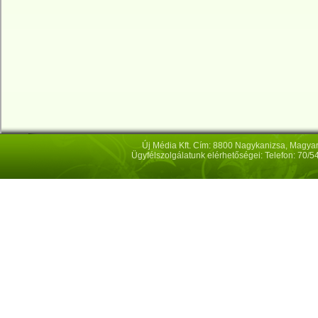
Új Média Kft. Cím: 8800 Nagykanizsa, Magya
Ügyfélszolgálatunk elérhetőségei: Telefon: 70/