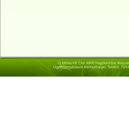
Új Média Kft. Cím: 8800 Nagykanizsa, Magya
Ügyfélszolgálatunk elérhetőségei: Telefon: 70/