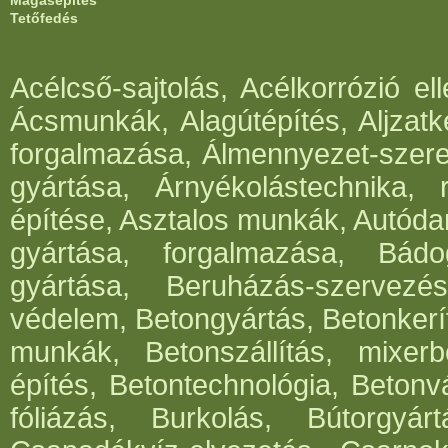
Magasépítés
Tetőfedés
Acélcső-sajtolás, Acélkorrózió e
Ácsmunkák, Alagútépítés, Aljzatk
forgalmazása, Álmennyezet-szerel
gyártása, Árnyékolástechnika, 
építése, Asztalos munkák, Autód
gyártása, forgalmazása, Bádog
gyártása, Beruházás-szervezés
védelem, Betongyártás, Betonkerí
munkák, Betonszállítás, mixerb
építés, Betontechnológia, Betonv
fóliázás, Burkolás, Bútorgyártá