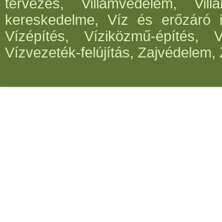
tervezés, Villámvédelem, Villa
kereskedelme, Víz és erőzáró in
Vízépítés, Víziközmű-építés, 
Vízvezeték-felújítás, Zajvédelem, 