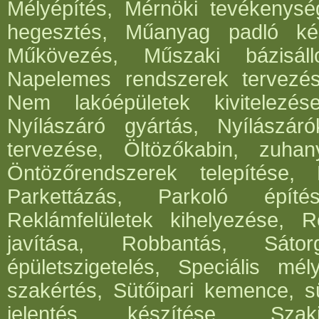
Mélyépítés, Mérnöki tevékenység
hegesztés, Műanyag padló kés
Műkövezés, Műszaki bázisáll
Napelemes rendszerek tervezése,
Nem lakóépületek kivitelezés
Nyílászáró gyártás, Nyílászár
tervezése, Öltözőkabin, zuhan
Öntözőrendszerek telepítése,
Parkettázás, Parkoló építés
Reklámfelületek kihelyezése, Re
javítása, Robbantás, Sátorg
épületszigetelés, Speciális mél
szakértés, Sütőipari kemence, sü
jelentés készítése, Szak