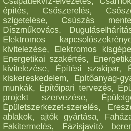
Csapadékvíz-elvezetés, Csarnok
építés, Csőszerelés, Csősz
szigetelése, Csúszás mentes
Díszműkovács, Duguláselhárít
Elektromos kapcsolószekrén
kivitelezése, Elektromos kisgépe
Energetikai szakértés, Energetik
kivitelezése, Építési szakipar, 
kiskereskedelem, Építőanyag-gyár
munkák, Építőipari tervezés, Épü
projekt szervezése, Épületg
Épületszerkezet-szerelés, Eresz
ablakok, ajtók gyártása, Faház
Fakitermelés, Fázisjavító ber