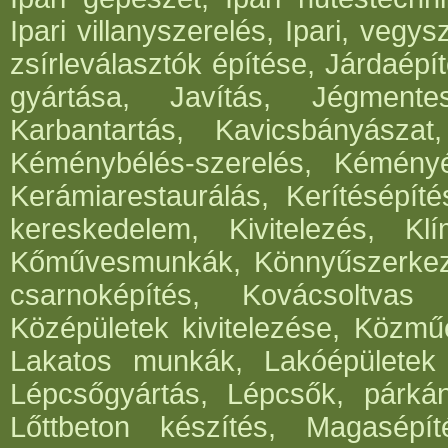
Ipari villanyszerelés, Ipari, vegys
zsírleválasztók építése, Járdaépí
gyártása, Javítás, Jégmentes
Karbantartás, Kavicsbányásza
Kéménybélés-szerelés, Kéményép
Kerámiarestaurálás, Kerítésépít
kereskedelem, Kivitelezés, Klí
Kőművesmunkák, Könnyűszerkeze
csarnoképítés, Kovácsoltvas
Középületek kivitelezése, Közműé
Lakatos munkák, Lakóépületek k
Lépcsőgyártás, Lépcsők, párká
Lőttbeton készítés, Magasépít