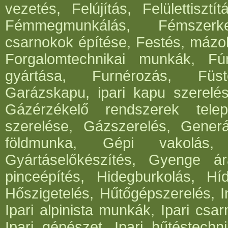
vezetés, Felújítás, Felülettisz
Fémmegmunkálás, Fémszerke
csarnokok építése, Festés, mázo
Forgalomtechnikai munkák, Fúrá
gyártása, Furnérozás, Füst
Garázskapu, ipari kapu szerelés
Gázérzékelő rendszerek telep
szerelése, Gázszerelés, Generá
földmunka, Gépi vakolás, 
Gyártáselőkészítés, Gyenge ár
pinceépítés, Hidegburkolás, Híd
Hőszigetelés, Hűtőgépszerelés, I
Ipari alpinista munkák, Ipari csar
Ipari gépészet, Ipari hűtéstechni