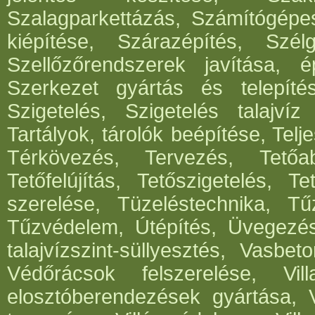
Szalagparkettázás, Számítógépe
kiépítése, Szárazépítés, Szél
Szellőzőrendszerek javítása, ép
Szerkezet gyártás és telepítés
Szigetelés, Szigetelés talajvíz
Tartályok, tárolók beépítése, Telje
Térkövezés, Tervezés, Tetőabl
Tetőfelújítás, Tetőszigetelés, T
szerelése, Tüzeléstechnika, Tűz
Tűzvédelem, Útépítés, Üvegezé
talajvízszint-süllyesztés, Vasbe
Védőrácsok felszerelése, Vil
elosztóberendezések gyártása, V