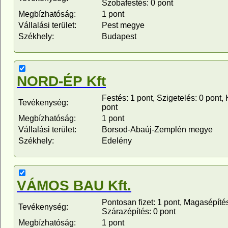
Szobafestés: 0 pont
Megbízhatóság:
1 pont
Vállalási terület:
Pest megye
Székhely:
Budapest
NORD-ÉP Kft
Festés: 1 pont, Szigetelés: 0 pon
Tevékenység:
pont
Megbízhatóság:
1 pont
Vállalási terület:
Borsod-Abaúj-Zemplén megye
Székhely:
Edelény
VÁMOS BAU Kft.
Pontosan fizet: 1 pont, Magasépítés
Tevékenység:
Szárazépítés: 0 pont
Megbízhatóság:
1 pont