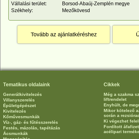
Vállalási terület:
Borsod-Abaúj-Zemplén megye
Székhely:
Mezőkövesd
Tematikus oldalaink
Cikkek
Generálkivitelezés
Még a szakma sze
liftrendelet
Villanyszerelés
Enyhült, de meg
Épületgépészet
Mikor kötelező az
Kivitelezés
során a rezsióra
Kőművesmunkák
Ki végezhet fele
Víz-, gáz- és fűtésszerelés
Fordított áfafiz
Festés, mázolás, tapétázás
acélipari termék
Ácsmunkák